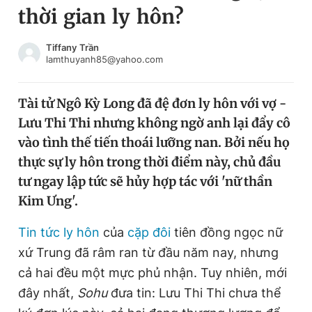
thời gian ly hôn?
Chuyên mục khác
Tin đã xem
Chào ngày mới
Tin 24h
Tiffany Trần
lamthuyanh85@yahoo.com
Đăng xuất
Tin thị trường
Tin 360
Tài tử Ngô Kỳ Long đã đệ đơn ly hôn với vợ -
Lưu Thi Thi nhưng không ngờ anh lại đẩy cô
Video
Magazine
vào tình thế tiến thoái lưỡng nan. Bởi nếu họ
thực sự ly hôn trong thời điểm này, chủ đầu
tư ngay lập tức sẽ hủy hợp tác với 'nữ thần
Sản phẩm khác
Kim Ưng'.
Tiện ích
Bạn cần biết
Tin tức
ly hôn
của
cặp đôi
tiên đồng ngọc nữ
xứ Trung đã râm ran từ đầu năm nay, nhưng
Thông tin tòa soạn
Liên hệ quảng cáo
cả hai đều một mực phủ nhận. Tuy nhiên, mới
đây nhất,
Sohu
đưa tin: Lưu Thi Thi chưa thể