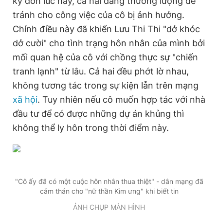
ký đơn lúc này, cả hai đang thương lượng để
tránh cho công việc của cô bị ảnh hưởng.
Chính điều này đã khiến Lưu Thi Thi "dở khóc
Đọc Thanh Niên trên điện thoại
dở cười" cho tình trạng hôn nhân của mình bởi
mối quan hệ của cô với chồng thực sự "chiến
tranh lạnh" từ lâu. Cả hai đều phớt lờ nhau,
không tương tác trong sự kiện lẫn trên mạng
Theo dõi báo trên
xã hội
. Tuy nhiên nếu cô muốn hợp tác với nhà
đầu tư để có được những dự án khủng thì
Hotline
Liên hệ quảng cáo
không thể ly hôn trong thời điểm này.
0906 645 777
0908 780 404
Đặt báo
Quảng cáo
RSS
Tòa soạn
Chính sách bảo
Tổng biên tập: Nguyễn Ngọc Toàn
"Cô ấy đã có một cuộc hôn nhân thua thiệt" - dân mạng đã
Phó tổng biên tập thường trực: Hải Thành
cảm thán cho "nữ thần Kim ưng" khi biết tin
Phó tổng biên tập: Lâm Hiếu Dũng
Phó tổng biên tập: Trần Việt Hưng
ẢNH CHỤP MÀN HÌNH
Tổng thư ký tòa soạn: Đức Trung