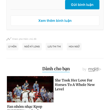
Gửi bình luận
Xem thêm bình luận
Khám phá thêm chủ đề
LY HÔN
NGÔ KỲ LONG
LƯU THI THI
HOA NGỮ