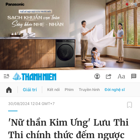
Giải trí
Kết nối
Phim
Truyền hình
Đời nghệ sĩ
QUẢNG CÁO
ĐẶT BÁO
30/08/2024 12:04 GMT+7
Thông tin tài khoản
'Nữ thần Kim Ưng' Lưu Thi
Đổi mật khẩu
Chuyên mục
Thi chính thức đếm ngược
Tin đã lưu