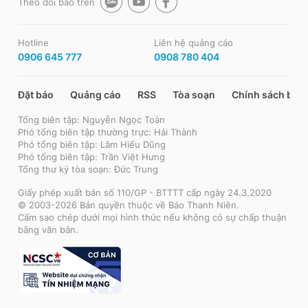
Theo dõi báo trên
Hotline
Liên hệ quảng cáo
0906 645 777
0908 780 404
Đặt báo
Quảng cáo
RSS
Tòa soạn
Chính sách bảo
Tổng biên tập: Nguyễn Ngọc Toàn
Phó tổng biên tập thường trực: Hải Thành
Phó tổng biên tập: Lâm Hiếu Dũng
Phó tổng biên tập: Trần Việt Hưng
Tổng thư ký tòa soạn: Đức Trung
Giấy phép xuất bản số 110/GP - BTTTT cấp ngày 24.3.2020
© 2003-2026 Bản quyền thuộc về Báo Thanh Niên.
Cấm sao chép dưới mọi hình thức nếu không có sự chấp thuận
bằng văn bản.