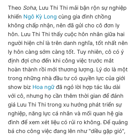
Giấy phép xuất bản số 110/GP - BTTTT cấp ngày 24.3.2020
Theo
Soha
, Lưu Thi Thi mải bận rộn sự nghiệp
© 2003-2026 Bản quyền thuộc về Báo Thanh Niên. Cấm sao
khiến
Ngô Kỳ Long
cùng gia đình chồng
chép dưới mọi hình thức nếu không có sự chấp thuận bằng văn
bản. Phát triển bởi ePi Technologies, JSC.
không chấp nhận, nên đã gửi cho cô đơn ly
hôn. Lưu Thi Thi thấy cuộc hôn nhân giữa hai
người hiện chỉ là trên danh nghĩa, tốt nhất nên
ly hôn càng sớm càng tốt. Tuy nhiên, cô có ý
định đợi cho đến khi công việc trước mắt
hoàn thành rồi mới thương lượng. Lý do là một
trong những nhà đầu tư có quyền lực của giới
show biz
Hoa ngữ
đã ngỏ lời hợp tác lâu dài
với cô, nhưng họ cần thêm thời gian để đánh
giá Lưu Thi Thi trong xu hướng phát triển sự
nghiệp, năng lực cá nhân và mối quan hệ gia
đình để xem xét liệu có rủi ro không. Để quảng
bá cho công việc đang lên như "diều gặp gió",