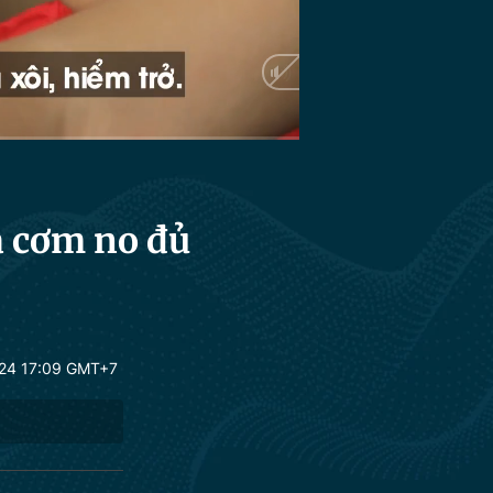
HD
Auto
a cơm no đủ
24 17:09 GMT+7