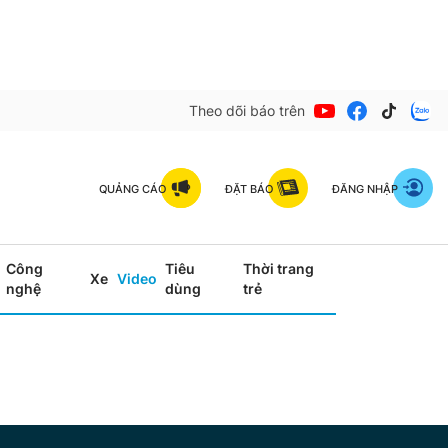
Theo dõi báo trên
QUẢNG CÁO
ĐẶT BÁO
ĐĂNG NHẬP
Công
Tiêu
Thời trang
Xe
Video
nghệ
dùng
trẻ