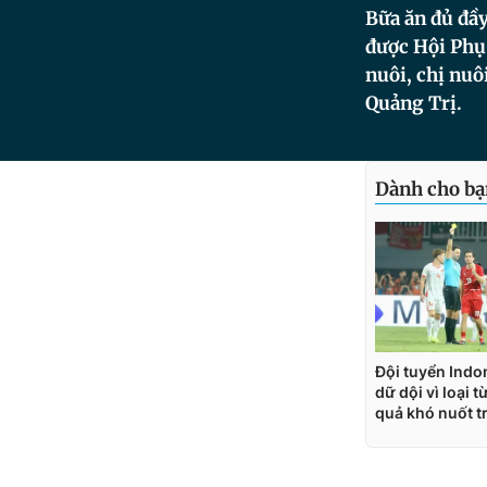
Bữa ăn đủ đầ
được Hội Phụ 
nuôi, chị nu
Quảng Trị.