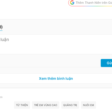
0
)
Gử
Xem thêm bình luận
 đề
TỪ THIỆN
TRẺ EM VÙNG CAO
QUẢNG TRỊ
NUÔI EM