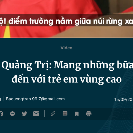
Video
ở Quảng Trị: Mang những bữ
đến với trẻ em vùng cao
g
| Bacuongtran.99.7@gmail.com
15/09/20