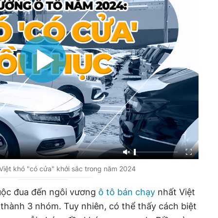
 Việt khó "có cửa" khởi sắc trong năm 2024
uộc đua đến ngôi vương
ô tô bán chạy
nhất Việt
ành 3 nhóm. Tuy nhiên, có thể thấy cách biệt