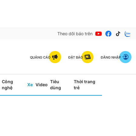
Theo dõi báo trên
QUẢNG CÁO
ĐẶT BÁO
ĐĂNG NHẬP
Công
Tiêu
Thời trang
Xe
Video
nghệ
dùng
trẻ