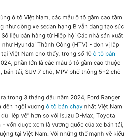
u dùng ô tô Việt Nam, các mẫu ô tô gầm cao tầm
ũng như dòng xe sedan hạng B vẫn đang tạo sức
. Số liệu bán hàng từ Hiệp hội Các nhà sản xuất
 như Hyundai Thành Công (HTV) - đơn vị lắp
 tại Việt Nam cho thấy, trong số 10
ô tô bán
024, phần lớn là các mẫu ô tô gầm cao thuộc
, bán tải, SUV 7 chỗ, MPV phổ thông 5+2 chỗ
n ra trong 3 tháng đầu năm 2024, Ford Ranger
a đến ngôi vương
ô tô bán chạy
nhất Việt Nam
dù "lép vế" hơn so với Isuzu D-Max, Toyota
an - vốn được xem là vương quốc của xe bán tải,
chuộng tại Việt Nam. Với những thế mạnh về kiểu