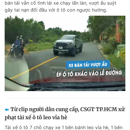
bán tải vẫn cố tình lái xe chạy lấn làn, vượt ẩu suýt
Chuyên mục khác
gây tai nạn đối đầu với ô tô con ngược hướng.
Tin đã xem
Chào ngày mới
Tin 24h
Đăng xuất
Tin thị trường
Tin 360
Video
Magazine
Sản phẩm khác
Tiện ích
Bạn cần biết
Thông tin tòa soạn
Liên hệ quảng cáo
Từ clip người dân cung cấp, CSGT TP.HCM xử
phạt tài xế ô tô leo vỉa hè
Tài xế ô tô 7 chỗ chạy xe 1 bên bánh leo vỉa hè, 1 bên