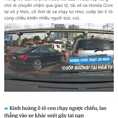
chờ di chuyển chậm qua giao lộ, tài xế xe Honda Civic
Giấy phép xuất bản số 110/GP - BTTTT cấp ngày 24.3.2020
© 2003-2026 Bản quyền thuộc về Báo Thanh Niên. Cấm sao chép
lại vô ý thức, cố tình lái xe chạy loi nhoi, cướp làn ô tô
dưới mọi hình thức nếu không có sự chấp thuận bằng văn bản.
cùng chiều khiến nhiều người bức xúc.
Phát triển bởi ePi Technologies, JSC.
Kinh hoàng ô tô con chạy ngược chiều, lao
thẳng vào xe khác suýt gây tai nạn