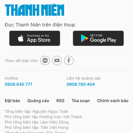
Đọc Thanh Niên trên điện thoại
Theo dõi báo trên
Hotline
Liên hệ quảng cáo
0906 645 777
0908 780 404
Đặt báo
Quảng cáo
RSS
Tòa soạn
Chính sách bảo m
Tổng biên tập: Nguyễn Ngọc Toàn
Phó tổng biên tập thường trực: Hải Thành
Phó tổng biên tập: Lâm Hiếu Dũng
Phó tổng biên tập: Trần Việt Hưng
Tổng thư ký tòa soạn: Đức Trung