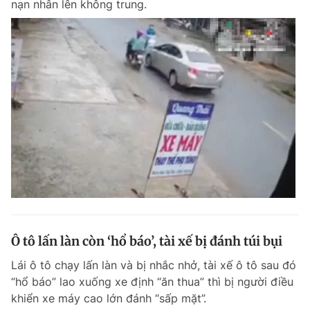
nạn nhân lên không trung.
Ô tô lấn làn còn ‘hổ báo’, tài xế bị đánh túi bụi
Lái ô tô chạy lấn làn và bị nhắc nhở, tài xế ô tô sau đó
“hổ báo” lao xuống xe định “ăn thua” thì bị người điều
khiển xe máy cao lớn đánh “sấp mặt”.