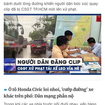
bánh dưới lòng đường khiến người dân bức xúc quay
clip đã bị CSGT TP.HCM mời lên xử phạt.
Đọc Thanh Niên trên điện thoại
Theo dõi báo trên
Hotline
Liên hệ quảng cáo
0906 645 777
0908 780 404
Đặt báo
Quảng cáo
RSS
Tòa soạn
Chính sách bảo m
Tổng biên tập: Nguyễn Ngọc Toàn
Ô tô Honda Civic loi nhoi, 'cướp đường' xe
Phó tổng biên tập thường trực: Hải Thành
Phó tổng biên tập: Lâm Hiếu Dũng
khác trên phố: Dân mạng phẫn nộ
Phó tổng biên tập: Trần Việt Hưng
Tổng thư ký tòa soạn: Đức Trung
Trong khi các xe phía trước nối đuôi nhau, xếp hàng