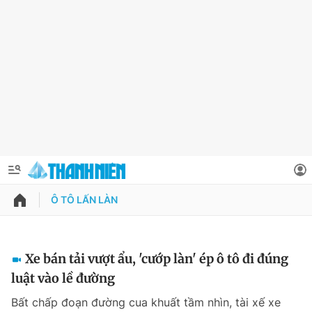
Ô TÔ LẤN LÀN
QUẢNG CÁO
ĐẶT BÁO
Thông tin tài khoản
Xe bán tải vượt ẩu, 'cướp làn' ép ô tô đi đúng
luật vào lề đường
Đổi mật khẩu
Chuyên mục
Bất chấp đoạn đường cua khuất tầm nhìn, tài xế xe
Tin đã lưu