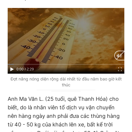
C
0:00
/
D
2:29
u
u
Đợt nắng nóng diện rộng dài nhất từ đầu năm bao giờ kết
thúc
r
r
r
a
Anh Ma Văn L. (25 tuổi, quê Thanh Hóa) cho
e
t
biết, do là nhân viên tổ dịch vụ vận chuyển
n
i
nên hàng ngày anh phải đưa các thùng hàng
t
o
từ 40 - 50 kg của khách lên xe, bất kể trời
T
n