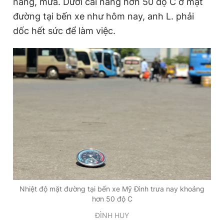
nắng, mưa. Dưới cái nắng hơn 50 độ C ở mặt
i
đường tại bến xe như hôm nay, anh L. phải
m
dốc hết sức để làm việc.
e
Nhiệt độ mặt đường tại bến xe Mỹ Đình trưa nay khoảng
hơn 50 độ C
ĐÌNH HUY