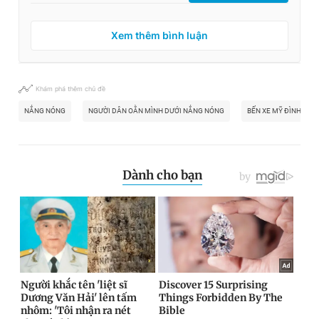
Xem thêm bình luận
Khám phá thêm chủ đề
NẮNG NÓNG
NGƯỜI DÂN OẰN MÌNH DƯỚI NẮNG NÓNG
BẾN XE MỸ ĐÌNH