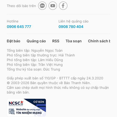
Theo dõi báo trên
Hotline
Liên hệ quảng cáo
0906 645 777
0908 780 404
Đặt báo
Quảng cáo
RSS
Tòa soạn
Chính sách bảo
Tổng biên tập: Nguyễn Ngọc Toàn
Phó tổng biên tập thường trực: Hải Thành
Phó tổng biên tập: Lâm Hiếu Dũng
Phó tổng biên tập: Trần Việt Hưng
Tổng thư ký tòa soạn: Đức Trung
Giấy phép xuất bản số 110/GP - BTTTT cấp ngày 24.3.2020
© 2003-2026 Bản quyền thuộc về Báo Thanh Niên.
Cấm sao chép dưới mọi hình thức nếu không có sự chấp thuận
bằng văn bản.