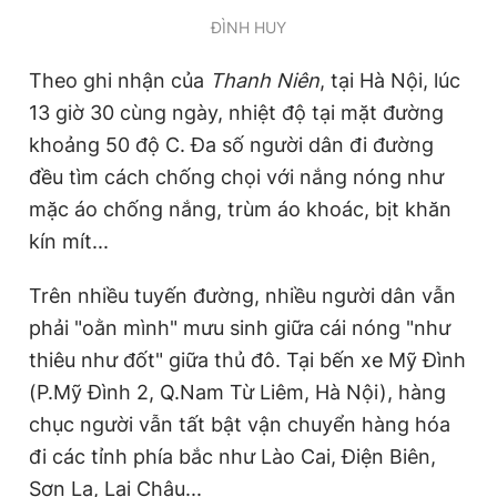
Giấy phép xuất bản số 110/GP - BTTTT cấp ngày 24.3.2020
ĐÌNH HUY
© 2003-2026 Bản quyền thuộc về Báo Thanh Niên. Cấm sao
chép dưới mọi hình thức nếu không có sự chấp thuận bằng văn
Theo ghi nhận của
Thanh Niên
, tại Hà Nội, lúc
bản. Phát triển bởi ePi Technologies, JSC.
13 giờ 30 cùng ngày, nhiệt độ tại mặt đường
khoảng 50 độ C. Đa số người dân đi đường
đều tìm cách chống chọi với nắng nóng như
mặc áo chống nắng, trùm áo khoác, bịt khăn
kín mít...
Trên nhiều tuyến đường, nhiều người dân vẫn
phải "oằn mình" mưu sinh giữa cái nóng "như
thiêu như đốt" giữa thủ đô. Tại bến xe Mỹ Đình
(P.Mỹ Đình 2, Q.Nam Từ Liêm, Hà Nội), hàng
chục người vẫn tất bật vận chuyển hàng hóa
đi các tỉnh phía bắc như Lào Cai, Điện Biên,
Sơn La, Lai Châu...