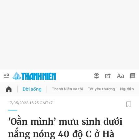
Đời sống
Thanh Niên và tôi
Tết yêu thương
Người sốn
QUẢNG CÁO
ĐẶT BÁO
17/05/2023 16:25 GMT+7
Thông tin tài khoản
'Oằn mình’ mưu sinh dưới
Đổi mật khẩu
Chuyên mục
nắng nóng 40 độ C ở Hà
Tin đã lưu