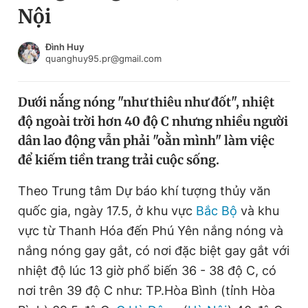
Nội
Chuyên mục khác
Tin đã xem
Chào ngày mới
Tin 24h
Đình Huy
quanghuy95.pr@gmail.com
Đăng xuất
Tin thị trường
Tin 360
Dưới nắng nóng "như thiêu như đốt", nhiệt
độ ngoài trời hơn 40 độ C nhưng nhiều người
Video
Magazine
dân lao động vẫn phải "oằn mình" làm việc
để kiếm tiền trang trải cuộc sống.
Sản phẩm khác
Theo Trung tâm Dự báo khí tượng thủy văn
Tiện ích
Bạn cần biết
quốc gia, ngày 17.5, ở khu vực
Bắc Bộ
và khu
vực từ Thanh Hóa đến Phú Yên nắng nóng và
nắng nóng gay gắt, có nơi đặc biệt gay gắt với
Thông tin tòa soạn
Liên hệ quảng cáo
nhiệt độ lúc 13 giờ phổ biến 36 - 38 độ C, có
nơi trên 39 độ C như: TP.Hòa Bình (tỉnh Hòa