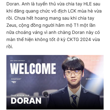
Doran. Anh là tuyển thủ vừa chia tay HLE sau
Giấy phép xuất bản số 110/GP - BTTTT cấp ngày 24.3.2020
© 2003-2026 Bản quyền thuộc về Báo Thanh Niên. Cấm sao
khi đăng quang chức vô địch LCK mùa hè vừa
chép dưới mọi hình thức nếu không có sự chấp thuận bằng văn
rồi. Chưa hết hoang mang sau khi chia tay
bản. Phát triển bởi ePi Technologies, JSC.
Zeus, cộng đồng người hâm mộ T1 một lần
nữa choáng váng vì anh chàng Doran này có
màn thể hiện không tốt ở kỳ CKTG 2024 vừa
rồi.