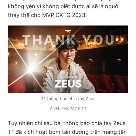
không yên vì không biết được ai sẽ là người
thay thế cho MVP CKTG 2023.
Đọc Thanh Niên trên điện thoại
Theo dõi báo trên
Hotline
Liên hệ quảng cáo
0906 645 777
0908 780 404
T1 thông báo chia tay Zeus
Đặt báo
Quảng cáo
RSS
Tòa soạn
Chính sách bảo
ẢNH: FANPAGE T1
Tổng biên tập: Nguyễn Ngọc Toàn
Phó tổng biên tập thường trực: Hải Thành
Phó tổng biên tập: Lâm Hiếu Dũng
Tuy nhiên chỉ sau bài thông báo chia tay Zeus,
Phó tổng biên tập: Trần Việt Hưng
T1
đã kích hoạt bom tấn đường trên mang tên
Tổng thư ký tòa soạn: Đức Trung