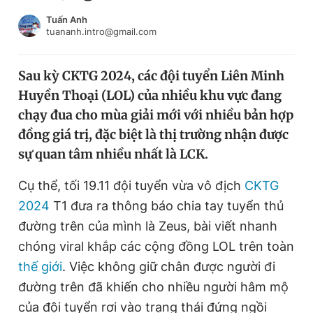
Chuyên mục khác
Tuấn Anh
Tin đã xem
tuananh.intro@gmail.com
Chào ngày mới
Tin 24h
Đăng xuất
Sau kỳ CKTG 2024, các đội tuyển Liên Minh
Tin thị trường
Tin 360
Huyền Thoại (LOL) của nhiều khu vực đang
chạy đua cho mùa giải mới với nhiều bản hợp
Video
Magazine
đồng giá trị, đặc biệt là thị trường nhận được
sự quan tâm nhiều nhất là LCK.
Cụ thể, tối 19.11 đội tuyển vừa vô địch
CKTG
Sản phẩm khác
2024
T1 đưa ra thông báo chia tay tuyển thủ
Tiện ích
Bạn cần biết
đường trên của mình là Zeus, bài viết nhanh
chóng viral khắp các cộng đồng LOL trên toàn
Thông tin tòa soạn
Liên hệ quảng cáo
thế giới
. Việc không giữ chân được người đi
đường trên đã khiến cho nhiều người hâm mộ
của đội tuyển rơi vào trạng thái đứng ngồi