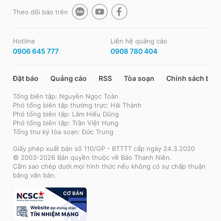
Theo dõi báo trên
Hotline
Liên hệ quảng cáo
0906 645 777
0908 780 404
Đặt báo
Quảng cáo
RSS
Tòa soạn
Chính sách bảo
Tổng biên tập: Nguyễn Ngọc Toàn
Phó tổng biên tập thường trực: Hải Thành
Phó tổng biên tập: Lâm Hiếu Dũng
Phó tổng biên tập: Trần Việt Hưng
Tổng thư ký tòa soạn: Đức Trung
Giấy phép xuất bản số 110/GP - BTTTT cấp ngày 24.3.2020
© 2003-2026 Bản quyền thuộc về Báo Thanh Niên.
Cấm sao chép dưới mọi hình thức nếu không có sự chấp thuận
bằng văn bản.