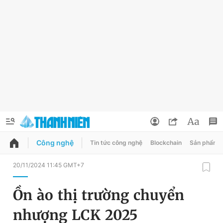
Công nghệ
Tin tức công nghệ
Blockchain
Sản phẩm
QUẢNG CÁO
ĐẶT BÁO
20/11/2024 11:45 GMT+7
Thông tin tài khoản
Ồn ào thị trường chuyển
Đổi mật khẩu
Chuyên mục
nhượng LCK 2025
Tin đã lưu