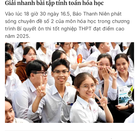
Giải nhanh bài tập tính toán hóa học
Giấy phép xuất bản số 110/GP - BTTTT cấp ngày 24.3.2020
© 2003-2026 Bản quyền thuộc về Báo Thanh Niên. Cấm sao chép
Vào lúc 18 giờ 30 ngày 16.5, Báo Thanh Niên phát
dưới mọi hình thức nếu không có sự chấp thuận bằng văn bản.
sóng chuyên đề số 2 của môn hóa học trong chương
Phát triển bởi ePi Technologies, JSC.
trình Bí quyết ôn thi tốt nghiệp THPT đạt điểm cao
năm 2025.