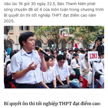
Vào lúc 16 giờ 30 ngày 22.5, Báo Thanh Niên phát
sóng chuyên đề số 4 của môn toán trong chương trình
Bí quyết ôn thi tốt nghiệp THPT đạt điểm cao năm
Đọc Thanh Niên trên điện thoại
2025.
Theo dõi báo trên
Hotline
Liên hệ quảng cáo
0906 645 777
0908 780 404
Đặt báo
Quảng cáo
RSS
Tòa soạn
Chính sách bảo m
Tổng biên tập: Nguyễn Ngọc Toàn
Phó tổng biên tập thường trực: Hải Thành
Phó tổng biên tập: Lâm Hiếu Dũng
Phó tổng biên tập: Trần Việt Hưng
Bí quyết ôn thi tốt nghiệp THPT đạt điểm cao:
Tổng thư ký tòa soạn: Đức Trung