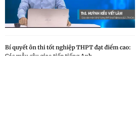
Bí quyết ôn thi tốt nghiệp THPT đạt điểm cao:
Các mẫu câu giao tiếp tiếng Anh
Vào lúc 20 giờ 30 ngày 13.5, Báo Thanh Niên phát
sóng chuyên đề ôn tập đầu tiên của môn tiếng Anh
trong chương trình Bí quyết ôn thi tốt nghiệp THPT
đạt điểm cao năm 2024.