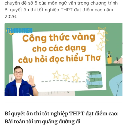
chuyên đề số 5 của môn ngữ văn trong chương trình
Chuyên mục khác
Bí quyết ôn thi tốt nghiệp THPT đạt điểm cao năm
Tin đã xem
2026.
Chào ngày mới
Tin 24h
Đăng xuất
Tin thị trường
Tin 360
Video
Magazine
Sản phẩm khác
Tiện ích
Bạn cần biết
Thông tin tòa soạn
Liên hệ quảng cáo
Bí quyết ôn thi tốt nghiệp THPT đạt điểm cao:
Bài toán tối ưu quãng đường đi