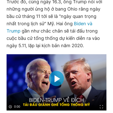
Trước đó, cùng ngày 16.3, ông Trump nói với
Giấy phép xuất bản số 110/GP - BTTTT cấp ngày 24.3.2020
những người ủng hộ ở bang Ohio rằng ngày
© 2003-2026 Bản quyền thuộc về Báo Thanh Niên. Cấm sao
chép dưới mọi hình thức nếu không có sự chấp thuận bằng văn
bầu cử tháng 11 tới sẽ là "ngày quan trọng
bản. Phát triển bởi ePi Technologies, JSC.
nhất trong lịch sử" Mỹ. Hai ông
Biden và
Trump
gần như chắc chắn sẽ tái đấu trong
cuộc bầu cử tổng thống dự kiến diễn ra vào
ngày 5.11, lặp lại kịch bản năm 2020.
0:00