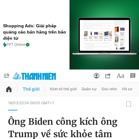
Shopping Ads: Giải pháp
quảng cáo bán hàng trên báo
điện tử
FPT Online
Thế giới
Kinh tế thế giới
Quân sự
Góc nhìn
Hồ sơ
QUẢNG CÁO
ĐẶT BÁO
18/03/2024 06:00 GMT+7
Thông tin tài khoản
Ông Biden công kích ông
Đổi mật khẩu
Chuyên mục
Trump về sức khỏe tâm
Tin đã lưu