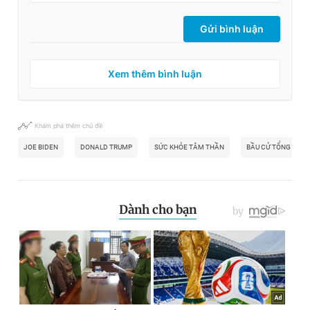
Gửi bình luận
Xem thêm bình luận
Khám phá thêm chủ đề
JOE BIDEN
DONALD TRUMP
SỨC KHỎE TÂM THẦN
BẦU CỬ TỔNG THỐ