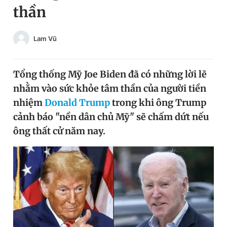
thần
Chuyên mục khác
Tin đã xem
Chào ngày mới
Tin 24h
Lam Vũ
Đăng xuất
Tin thị trường
Tin 360
Tổng thống Mỹ Joe Biden đã có những lời lẽ
nhằm vào sức khỏe tâm thần của người tiền
Video
Magazine
nhiệm
Donald Trump
trong khi ông Trump
cảnh báo "nền dân chủ Mỹ" sẽ chấm dứt nếu
ông thất cử năm nay.
Sản phẩm khác
Tiện ích
Bạn cần biết
Thông tin tòa soạn
Liên hệ quảng cáo