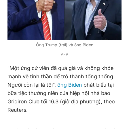
Đọc Thanh Niên trên điện thoại
Ông Trump (trái) và ông Biden
AFP
Theo dõi báo trên
"Một ứng cử viên đã quá già và không khỏe
Hotline
Liên hệ quảng cáo
mạnh về tinh thần để trở thành tổng thống.
0906 645 777
0908 780 404
Người còn lại là tôi",
ông Biden
phát biểu tại
bữa tiệc thường niên của hiệp hội nhà báo
Đặt báo
Quảng cáo
RSS
Tòa soạn
Chính sách bảo
Gridiron Club tối 16.3 (giờ địa phương), theo
Tổng biên tập: Nguyễn Ngọc Toàn
Reuters.
Phó tổng biên tập thường trực: Hải Thành
Phó tổng biên tập: Lâm Hiếu Dũng
Phó tổng biên tập: Trần Việt Hưng
Tổng thư ký tòa soạn: Đức Trung