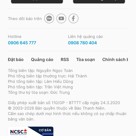
Theo dõi báo trên
Hotline
Liên hệ quảng cáo
0906 645 777
0908 780 404
Đặt báo
Quảng cáo
RSS
Tòa soạn
Chính sách bảo
Tổng biên tập: Nguyễn Ngọc Toàn
Phó tổng biên tập thường trực: Hải Thành
Phó tổng biên tập: Lâm Hiếu Dũng
Phó tổng biên tập: Trần Việt Hưng
Tổng thư ký tòa soạn: Đức Trung
Giấy phép xuất bản số 110/GP - BTTTT cấp ngày 24.3.2020
© 2003-2026 Bản quyền thuộc về Báo Thanh Niên.
Cấm sao chép dưới mọi hình thức nếu không có sự chấp thuận
bằng văn bản.