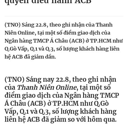
quyền điều hành ACB
Chuyên mục khác
Tin đã xem
Chào ngày mới
Tin 24h
(TNO) Sáng 22.8, theo ghi nhận của Thanh
Đăng xuất
Niên Online, tại một số điểm giao dịch của
Tin thị trường
Tin 360
Ngân hàng TMCP Á Châu (ACB) ở TP.HCM như
Q.Gò Vấp, Q.1 và Q.3, số lượng khách hàng liên
Video
Magazine
hệ ACB đã giảm dần.
Sản phẩm khác
(TNO) Sáng nay 22.8, theo ghi nhận
của
Thanh Niên Online
, tại một số
Tiện ích
Bạn cần biết
điểm giao dịch của Ngân hàng TMCP
Á Châu (ACB) ở TP.HCM như Q.Gò
Thông tin tòa soạn
Liên hệ quảng cáo
Vấp, Q.1 và Q.3, số lượng khách hàng
liên hệ ACB đã giảm so với hôm qua.