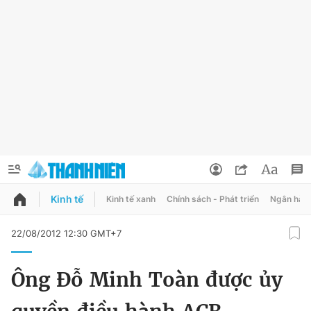
Kinh tế
Kinh tế xanh
Chính sách - Phát triển
Ngân hàn
QUẢNG CÁO
ĐẶT BÁO
22/08/2012 12:30 GMT+7
Thông tin tài khoản
Ông Đỗ Minh Toàn được ủy
Đổi mật khẩu
Chuyên mục
Tin đã lưu