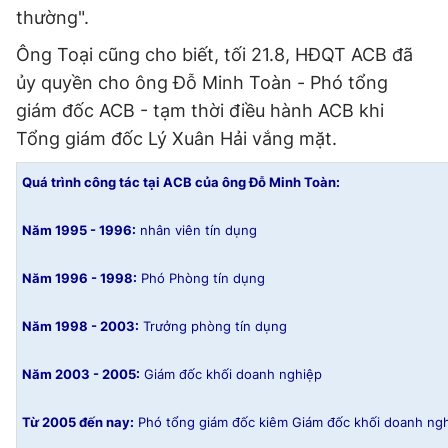
thường".
Giấy phép xuất bản số 110/GP - BTTTT cấp ngày 24.3.2020
© 2003-2026 Bản quyền thuộc về Báo Thanh Niên. Cấm sao
Ông Toại cũng cho biết, tối 21.8, HĐQT ACB đã
chép dưới mọi hình thức nếu không có sự chấp thuận bằng văn
bản. Phát triển bởi ePi Technologies, JSC.
ủy quyền cho ông Đỗ Minh Toàn - Phó tổng
giám đốc ACB - tạm thời điều hành ACB khi
Tổng giám đốc Lý Xuân Hải vắng mặt.
Quá trình công tác tại ACB của ông Đỗ Minh Toàn:
Năm 1995 - 1996:
nhân viên tín dụng
Năm 1996 - 1998:
Phó Phòng tín dụng
Năm 1998 - 2003:
Trưởng phòng tín dụng
Năm 2003 - 2005:
Giám đốc khối doanh nghiệp
Từ 2005 đến nay:
Phó tổng giám đốc kiêm Giám đốc khối doanh ng