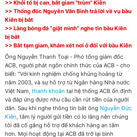
>> Khởi tố bị can, bắt giam "trùm" Kiên
>> Thống đốc Nguyễn Văn Bình trả lời về vụ bầu
Kiên bị bắt
Đọc Thanh Niên trên điện thoại
>> Làng bóng đá “giật mình” nghe tin bầu Kiên
bị bắt
>> Bắt tạm giam, khám xét nơi ở đối với bầu Kiên
Ông Nguyễn Thanh Toại - Phó tổng giám đốc
Theo dõi báo trên
ACB, người phát ngôn chính thức của ACB - cho
biết: "Với kinh nghiệm chống khủng hoảng từ
Hotline
Liên hệ quảng cáo
năm 2003, và sự hỗ trợ từ Ngân hàng Nhà nước
0906 645 777
0908 780 404
Việt Nam,
thanh khoản
tại hệ thống ACB ổn định
và đáp ứng được nhu cầu cần rút tiền của người
Đặt báo
Quảng cáo
RSS
Tòa soạn
Chính sách bảo
dân. Sau khi nghe thông tin bắt ông
Nguyễn Đức
Tổng biên tập: Nguyễn Ngọc Toàn
Kiên
, tâm lý người gửi tiền có lo lắng nên chúng
Phó tổng biên tập thường trực: Hải Thành
Phó tổng biên tập: Lâm Hiếu Dũng
tôi đã cố gắng hỗ trợ để khách hàng an tâm
Phó tổng biên tập: Trần Việt Hưng
Tổng thư ký tòa soạn: Đức Trung
hơn. Mọi hoạt động tại ACB đã trở lại bình