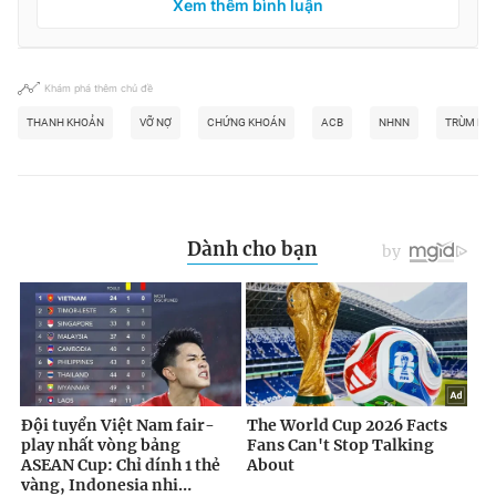
Xem thêm bình luận
Khám phá thêm chủ đề
THANH KHOẢN
VỠ NỢ
CHỨNG KHOÁN
ACB
NHNN
TRÙM KIÊ