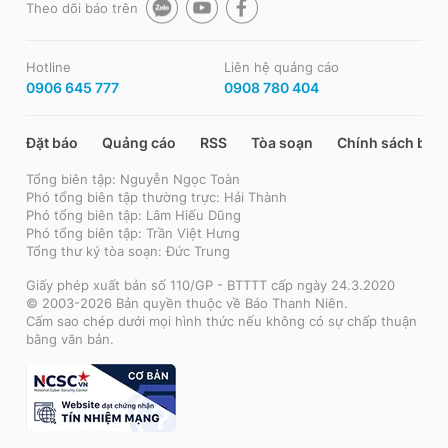
Theo dõi báo trên
Hotline
Liên hệ quảng cáo
0906 645 777
0908 780 404
Đặt báo
Quảng cáo
RSS
Tòa soạn
Chính sách bảo
Tổng biên tập: Nguyễn Ngọc Toàn
Phó tổng biên tập thường trực: Hải Thành
Phó tổng biên tập: Lâm Hiếu Dũng
Phó tổng biên tập: Trần Việt Hưng
Tổng thư ký tòa soạn: Đức Trung
Giấy phép xuất bản số 110/GP - BTTTT cấp ngày 24.3.2020
© 2003-2026 Bản quyền thuộc về Báo Thanh Niên.
Cấm sao chép dưới mọi hình thức nếu không có sự chấp thuận
bằng văn bản.