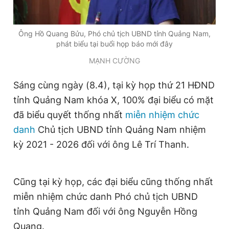
Giấy phép xuất bản số 110/GP - BTTTT cấp ngày 24.3.2020
© 2003-2026 Bản quyền thuộc về Báo Thanh Niên. Cấm sao
chép dưới mọi hình thức nếu không có sự chấp thuận bằng văn
Ông Hồ Quang Bửu, Phó chủ tịch UBND tỉnh Quảng Nam,
bản. Phát triển bởi ePi Technologies, JSC.
phát biểu tại buổi họp báo mới đây
MẠNH CƯỜNG
Sáng cùng ngày (8.4), tại kỳ họp thứ 21 HĐND
tỉnh Quảng Nam khóa X, 100% đại biểu có mặt
đã biểu quyết thống nhất
miễn nhiệm chức
danh
Chủ tịch UBND tỉnh Quảng Nam nhiệm
kỳ 2021 - 2026 đối với ông Lê Trí Thanh.
Cũng tại kỳ họp, các đại biểu cũng thống nhất
miễn nhiệm chức danh Phó chủ tịch UBND
tỉnh Quảng Nam đối với ông Nguyễn Hồng
Quang.