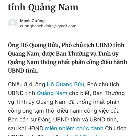
tỉnh Quảng Nam
Chuyên mục khác
Tin đã xem
Chào ngày mới
Tin 24h
Mạnh Cường
cuongbaochidhkh@gmail.com
Đăng xuất
Tin thị trường
Tin 360
Ông Hồ Quang Bửu, Phó chủ tịch UBND tỉnh
Quảng Nam, được Ban Thường vụ Tỉnh ủy
Video
Magazine
Quảng Nam thống nhất phân công điều hành
UBND tỉnh.
Sản phẩm khác
Chiều 8.4, ông
Hồ Quang Bửu
, Phó chủ tịch
Tiện ích
Bạn cần biết
UBND tỉnh
Quảng Nam
cho biết, Ban Thường
vụ Tỉnh ủy Quảng Nam đã thống nhất phân
công ông tạm thời điều hành công việc của
Thông tin tòa soạn
Liên hệ quảng cáo
Ban cán sự Đảng UBND tỉnh và UBND tỉnh,
sau khi HĐND
miễn nhiệm chức danh
Chủ tịch