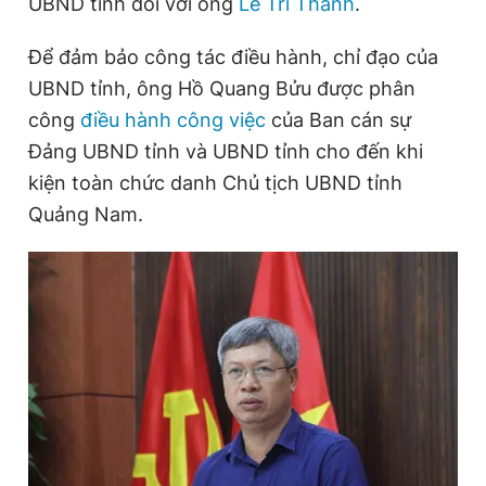
UBND tỉnh đối với ông
Lê Trí Thanh
.
Để đảm bảo công tác điều hành, chỉ đạo của
Đọc Thanh Niên trên điện thoại
UBND tỉnh, ông Hồ Quang Bửu được phân
công
điều hành công việc
của Ban cán sự
Đảng UBND tỉnh và UBND tỉnh cho đến khi
kiện toàn chức danh Chủ tịch UBND tỉnh
Theo dõi báo trên
Quảng Nam.
Hotline
Liên hệ quảng cáo
0906 645 777
0908 780 404
Đặt báo
Quảng cáo
RSS
Tòa soạn
Chính sách bảo
Tổng biên tập: Nguyễn Ngọc Toàn
Phó tổng biên tập thường trực: Hải Thành
Phó tổng biên tập: Lâm Hiếu Dũng
Phó tổng biên tập: Trần Việt Hưng
Tổng thư ký tòa soạn: Đức Trung