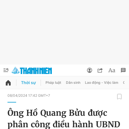
Thời sự
Pháp luật
Dân sinh
Lao động - Việc làm
Quy
QUẢNG CÁO
ĐẶT BÁO
08/04/2024 17:42 GMT+7
Thông tin tài khoản
Ông Hồ Quang Bửu được
Đổi mật khẩu
Chuyên mục
phân công điều hành UBND
Tin đã lưu