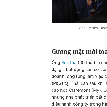
Ông Srettha Thavi
Gương mặt mới to
Ông
Srettha
(60 tuổi) là cá
đại gia bất động sản có tiế
doanh, ông từng làm việc 
(P&G) tại Thái Lan sau khi 
cao học Claremont (Mỹ). Ô
những nhà phát triển bất đ
điều hành công ty trong hà