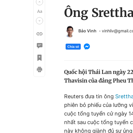
Ông Srettha
Bảo Vinh
- vinhliv@gmail.
Chia sẻ
Quốc hội Thái Lan ngày 22
Thavisin của đảng Pheu Th
Reuters đưa tin ông
Sretth
phiên bỏ phiếu của lưỡng v
cuộc tổng tuyển cử ngày 14
nhất sau cuộc tổng tuyển c
này không giành đủ sự ủng