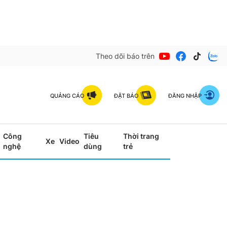
Theo dõi báo trên
QUẢNG CÁO
ĐẶT BÁO
ĐĂNG NHẬP
Công
Tiêu
Thời trang
Xe
Video
nghệ
dùng
trẻ