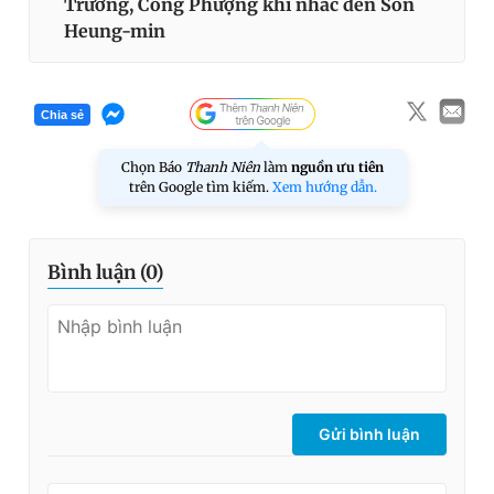
Trường, Công Phượng khi nhắc đến Son
Heung-min
Chia sẻ
Chọn Báo
Thanh Niên
làm
nguồn ưu tiên
trên Google tìm kiếm.
Xem hướng dẫn.
Bình luận (
0
)
Gửi bình luận