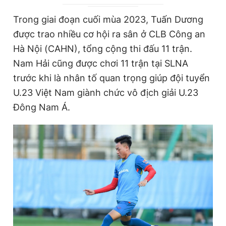
r
a
Trong giai đoạn cuối mùa 2023, Tuấn Dương
e
t
được trao nhiều cơ hội ra sân ở CLB Công an
n
i
Hà Nội (CAHN), tổng cộng thi đấu 11 trận.
t
o
Nam Hải cũng được chơi 11 trận tại SLNA
T
n
trước khi là nhân tố quan trọng giúp đội tuyển
i
U.23 Việt Nam giành chức vô địch giải U.23
m
Đông Nam Á.
e