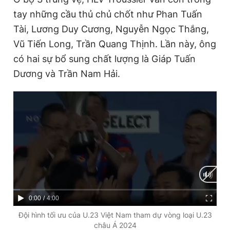
Giấy phép xuất bản số 110/GP - BTTTT cấp ngày 24.3.2020
tay những cầu thủ chủ chốt như Phan Tuấn
© 2003-2026 Bản quyền thuộc về Báo Thanh Niên. Cấm sao
Tài, Lương Duy Cương, Nguyễn Ngọc Thắng,
chép dưới mọi hình thức nếu không có sự chấp thuận bằng văn
bản. Phát triển bởi ePi Technologies, JSC.
Vũ Tiến Long, Trần Quang Thịnh. Lần này, ông
có hai sự bổ sung chất lượng là Giáp Tuấn
Dương và Trần Nam Hải.
C
0:00
/
D
4:00
u
u
Đội hình tối ưu của U.23 Việt Nam tham dự vòng loại U.23
châu Á 2024
r
r