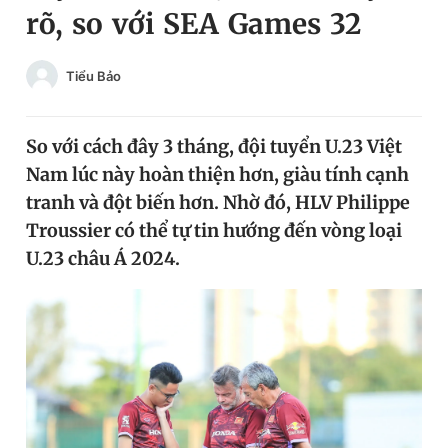
rõ, so với SEA Games 32
Chuyên mục khác
Tin đã xem
Chào ngày mới
Tin 24h
Tiểu Bảo
Đăng xuất
Tin thị trường
Tin 360
So với cách đây 3 tháng, đội tuyển U.23 Việt
Nam lúc này hoàn thiện hơn, giàu tính cạnh
Video
Magazine
tranh và đột biến hơn. Nhờ đó, HLV Philippe
Troussier có thể tự tin hướng đến vòng loại
U.23 châu Á 2024.
Sản phẩm khác
Tiện ích
Bạn cần biết
Thông tin tòa soạn
Liên hệ quảng cáo