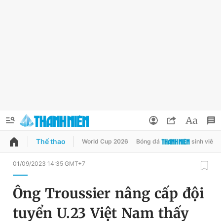
Thể thao
World Cup 2026
Bóng đá
sinh viên
QUẢNG CÁO
ĐẶT BÁO
01/09/2023 14:35 GMT+7
Thông tin tài khoản
Ông Troussier nâng cấp đội
Đổi mật khẩu
Chuyên mục
tuyển U.23 Việt Nam thấy
Tin đã lưu