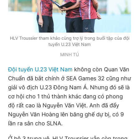
Đọc Thanh Niên trên điện thoại
HLV Troussier tham khảo cùng trợ lý trong buổi tập của đội
tuyển U.23 Việt Nam
MINH TÚ
Theo dõi báo trên
Đội tuyển U.23 Việt Nam
không còn Quan Văn
Hotline
Liên hệ quảng cáo
Chuẩn đã bắt chính ở SEA Games 32 cũng như
0906 645 777
0908 780 404
giải vô địch U.23 Đông Nam Á. Nhưng đó sẽ là
cơ hội cho 1 thủ thành khác đang có phong
Đặt báo
Quảng cáo
RSS
Tòa soạn
Chính sách bảo
độ rất cao là Nguyễn Văn Việt. Anh đã đẩy
Tổng biên tập: Nguyễn Ngọc Toàn
Nguyễn Văn Hoàng lên băng ghế dự bị, có 9
Phó tổng biên tập thường trực: Hải Thành
lần ra sân cho SLNA.
Phó tổng biên tập: Lâm Hiếu Dũng
Phó tổng biên tập: Trần Việt Hưng
Tổng thư ký tòa soạn: Đức Trung
Ở bộ 3 trung vệ, HLV Troussier vẫn còn trong