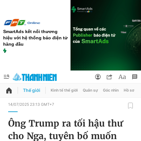
SmartAds kết nối thương
hiệu với hệ thống báo điện tử
hàng đầu
Thế giới
Kinh tế thế giới
Quân sự
Góc nhìn
Hồ sơ
QUẢNG CÁO
ĐẶT BÁO
14/07/2025 23:13 GMT+7
Thông tin tài khoản
Ông Trump ra tối hậu thư
Đổi mật khẩu
Chuyên mục
cho Nga, tuyên bố muốn
Tin đã lưu