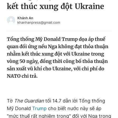
kết thúc xung đột Ukraine
Chuyên mục khác
Tin đã xem
Chào ngày mới
Tin 24h
Khánh An
khanhanpress@gmail.com
Đăng xuất
Tin thị trường
Tin 360
Tổng thống Mỹ Donald Trump dọa áp thuế
quan đối ứng nếu Nga không đạt thỏa thuận
Video
Magazine
nhằm kết thúc xung đột với Ukraine trong
vòng 50 ngày, đồng thời công bố thỏa thuận
sản xuất vũ khí cho Ukraine, với chi phí do
Sản phẩm khác
NATO chi trả.
Tiện ích
Bạn cần biết
Thông tin tòa soạn
Liên hệ quảng cáo
Tờ
The Guardian
tối 14.7 dẫn lời Tổng thống
Mỹ Donald
Trump
cho biết nước này sẽ áp
"mức thuế rất nghiêm trọng" đối với Nga trong