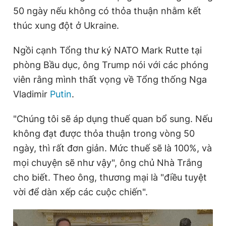
50 ngày nếu không có thỏa thuận nhằm kết
thúc xung đột ở Ukraine.
Đọc Thanh Niên trên điện thoại
Ngồi cạnh Tổng thư ký NATO Mark Rutte tại
phòng Bầu dục, ông Trump nói với các phóng
viên rằng mình thất vọng về Tổng thống Nga
Vladimir
Putin
.
Theo dõi báo trên
"Chúng tôi sẽ áp dụng thuế quan bổ sung. Nếu
Hotline
Liên hệ quảng cáo
không đạt được thỏa thuận trong vòng 50
0906 645 777
0908 780 404
ngày, thì rất đơn giản. Mức thuế sẽ là 100%, và
mọi chuyện sẽ như vậy", ông chủ Nhà Trắng
Đặt báo
Quảng cáo
RSS
Tòa soạn
Chính sách bảo
cho biết. Theo ông, thương mại là "điều tuyệt
Tổng biên tập: Nguyễn Ngọc Toàn
vời để dàn xếp các cuộc chiến".
Phó tổng biên tập thường trực: Hải Thành
Phó tổng biên tập: Lâm Hiếu Dũng
Phó tổng biên tập: Trần Việt Hưng
Tổng thư ký tòa soạn: Đức Trung