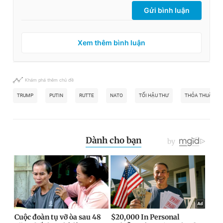
Gửi bình luận
Xem thêm bình luận
Khám phá thêm chủ đề
TRUMP
PUTIN
RUTTE
NATO
TỐI HẬU THƯ
THỎA THUẬN