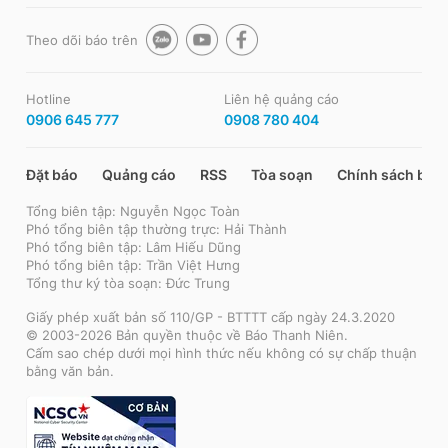
Theo dõi báo trên
Hotline
Liên hệ quảng cáo
0906 645 777
0908 780 404
Đặt báo
Quảng cáo
RSS
Tòa soạn
Chính sách bảo
Tổng biên tập: Nguyễn Ngọc Toàn
Phó tổng biên tập thường trực: Hải Thành
Phó tổng biên tập: Lâm Hiếu Dũng
Phó tổng biên tập: Trần Việt Hưng
Tổng thư ký tòa soạn: Đức Trung
Giấy phép xuất bản số 110/GP - BTTTT cấp ngày 24.3.2020
© 2003-2026 Bản quyền thuộc về Báo Thanh Niên.
Cấm sao chép dưới mọi hình thức nếu không có sự chấp thuận
bằng văn bản.