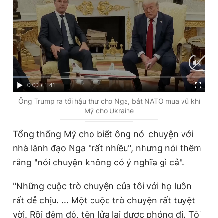
Giấy phép xuất bản số 110/GP - BTTTT cấp ngày 24.3.2020
© 2003-2026 Bản quyền thuộc về Báo Thanh Niên. Cấm sao
chép dưới mọi hình thức nếu không có sự chấp thuận bằng văn
bản. Phát triển bởi ePi Technologies, JSC.
C
0:00
/
D
1:41
u
u
Ông Trump ra tối hậu thư cho Nga, bắt NATO mua vũ khí
Mỹ cho Ukraine
r
r
r
a
Tổng thống Mỹ cho biết ông nói chuyện với
e
t
nhà lãnh đạo Nga "rất nhiều", nhưng nói thêm
n
i
rằng "nói chuyện không có ý nghĩa gì cả".
t
o
"Những cuộc trò chuyện của tôi với họ luôn
T
n
rất dễ chịu. … Một cuộc trò chuyện rất tuyệt
i
vời. Rồi đêm đó, tên lửa lại được phóng đi. Tôi
m