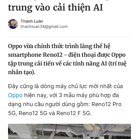
trung vào cải thiện AI
Chuyên mục khác
Tin đã xem
Chào ngày mới
Tin 24h
Thành Luân
thanhluan34@gmail.com
Đăng xuất
Tin thị trường
Tin 360
Oppo vừa chính thức trình làng thế hệ
smartphone Reno12 - điện thoại được Oppo
Video
Magazine
tập trung cải tiến về các tính năng AI (trí tuệ
nhân tạo).
Sản phẩm khác
Đây cũng là dòng máy chủ lực mới nhất của
Tiện ích
Bạn cần biết
Oppo
hiện nay, với 3 mẫu máy phù hợp đa
dạng nhu cầu người dùng gồm: Reno12 Pro
5G, Reno12 5G và Reno12 F 5G.
Thông tin tòa soạn
Liên hệ quảng cáo