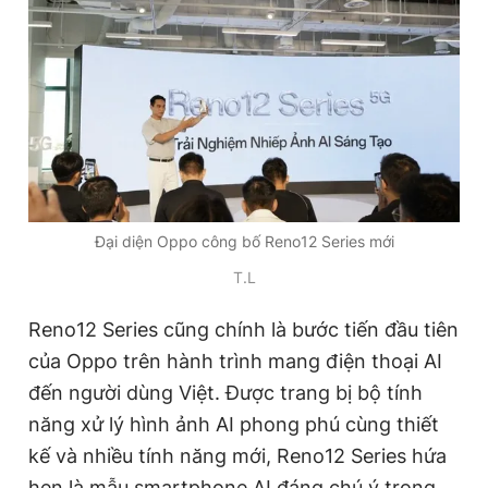
Đọc Thanh Niên trên điện thoại
Theo dõi báo trên
Đại diện Oppo công bố Reno12 Series mới
Hotline
Liên hệ quảng cáo
T.L
0906 645 777
0908 780 404
Reno12 Series cũng chính là bước tiến đầu tiên
Đặt báo
Quảng cáo
RSS
Tòa soạn
Chính sách bảo
của Oppo trên hành trình mang điện thoại AI
đến người dùng Việt. Được trang bị bộ tính
Tổng biên tập: Nguyễn Ngọc Toàn
Phó tổng biên tập thường trực: Hải Thành
năng xử lý hình ảnh AI phong phú cùng thiết
Phó tổng biên tập: Lâm Hiếu Dũng
Phó tổng biên tập: Trần Việt Hưng
kế và nhiều tính năng mới, Reno12 Series hứa
Tổng thư ký tòa soạn: Đức Trung
hẹn là mẫu smartphone AI đáng chú ý trong