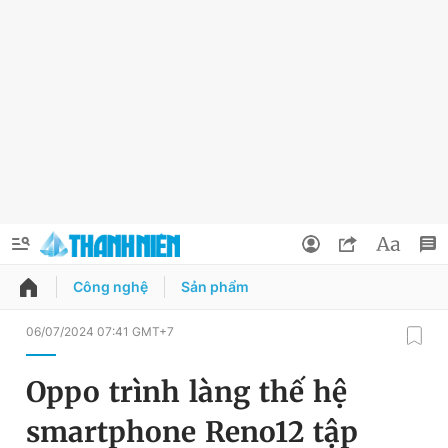
Công nghệ
Sản phẩm
QUẢNG CÁO
ĐẶT BÁO
06/07/2024 07:41 GMT+7
Thông tin tài khoản
Oppo trình làng thế hệ
Đổi mật khẩu
Chuyên mục
smartphone Reno12 tập
Tin đã lưu