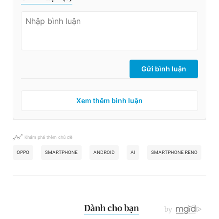
Gửi bình luận
Xem thêm bình luận
Khám phá thêm chủ đề
OPPO
SMARTPHONE
ANDROID
AI
SMARTPHONE RENO
TH