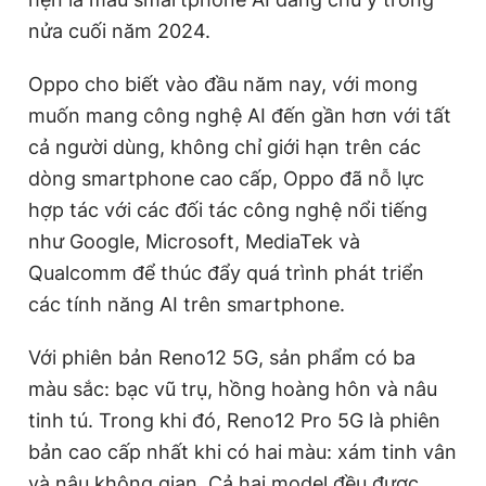
Giấy phép xuất bản số 110/GP - BTTTT cấp ngày 24.3.2020
nửa cuối năm 2024.
© 2003-2026 Bản quyền thuộc về Báo Thanh Niên. Cấm sao
chép dưới mọi hình thức nếu không có sự chấp thuận bằng văn
bản. Phát triển bởi ePi Technologies, JSC.
Oppo cho biết vào đầu năm nay, với mong
muốn mang công nghệ AI đến gần hơn với tất
cả người dùng, không chỉ giới hạn trên các
dòng smartphone cao cấp, Oppo đã nỗ lực
hợp tác với các đối tác công nghệ nổi tiếng
như Google, Microsoft, MediaTek và
Qualcomm để thúc đẩy quá trình phát triển
các tính năng AI trên smartphone.
Với phiên bản Reno12 5G, sản phẩm có ba
màu sắc:
bạc vũ trụ, hồng hoàng hôn và nâu
tinh tú
. Trong khi đó, Reno12 Pro 5G là phiên
bản cao cấp nhất khi có hai màu:
xám tinh vân
và nâu không gi
an. Cả hai model đều được