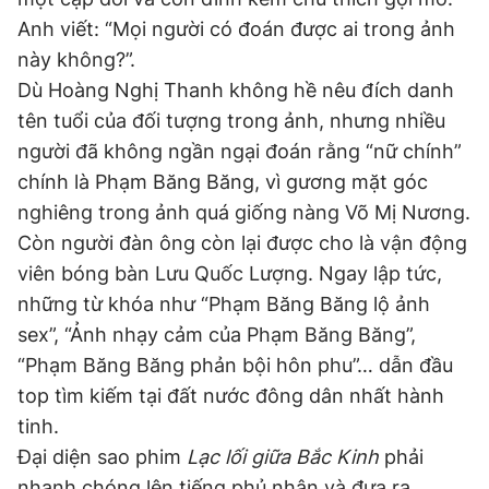
Anh viết: “Mọi người có đoán được ai trong ảnh
này không?”.
Đọc Thanh Niên trên điện thoại
Dù Hoàng Nghị Thanh không hề nêu đích danh
tên tuổi của đối tượng trong ảnh, nhưng nhiều
người đã không ngần ngại đoán rằng “nữ chính”
chính là Phạm Băng Băng, vì gương mặt góc
Theo dõi báo trên
nghiêng trong ảnh quá giống nàng Võ Mị Nương.
Còn người đàn ông còn lại được cho là vận động
viên bóng bàn Lưu Quốc Lượng. Ngay lập tức,
Hotline
Liên hệ quảng cáo
0906 645 777
0908 780 404
những từ khóa như “Phạm Băng Băng lộ ảnh
sex”, “Ảnh nhạy cảm của Phạm Băng Băng”,
Đặt báo
Quảng cáo
RSS
Tòa soạn
Chính sách bảo
“Phạm Băng Băng phản bội hôn phu”… dẫn đầu
top tìm kiếm tại đất nước đông dân nhất hành
Tổng biên tập: Nguyễn Ngọc Toàn
Phó tổng biên tập thường trực: Hải Thành
tinh.
Phó tổng biên tập: Lâm Hiếu Dũng
Phó tổng biên tập: Trần Việt Hưng
Đại diện sao phim
Lạc lối giữa Bắc Kinh
phải
Tổng thư ký tòa soạn: Đức Trung
nhanh chóng lên tiếng phủ nhận và đưa ra