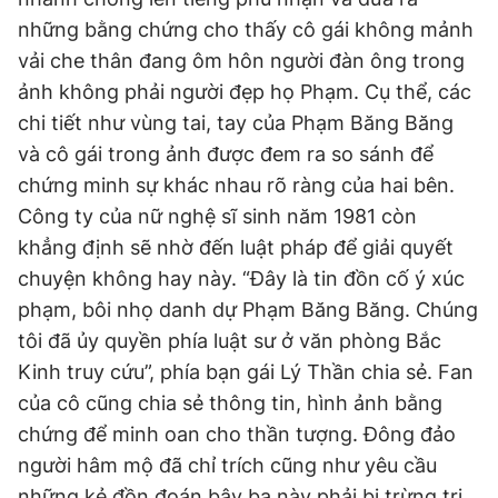
Giấy phép xuất bản số 110/GP - BTTTT cấp ngày 24.3.2020
những bằng chứng cho thấy cô gái không mảnh
© 2003-2026 Bản quyền thuộc về Báo Thanh Niên. Cấm sao
vải che thân đang ôm hôn người đàn ông trong
chép dưới mọi hình thức nếu không có sự chấp thuận bằng văn
bản. Phát triển bởi ePi Technologies, JSC.
ảnh không phải người đẹp họ Phạm. Cụ thể, các
chi tiết như vùng tai, tay của Phạm Băng Băng
và cô gái trong ảnh được đem ra so sánh để
chứng minh sự khác nhau rõ ràng của hai bên.
Công ty của nữ nghệ sĩ sinh năm 1981 còn
khẳng định sẽ nhờ đến luật pháp để giải quyết
chuyện không hay này. “Đây là tin đồn cố ý xúc
phạm, bôi nhọ danh dự Phạm Băng Băng. Chúng
tôi đã ủy quyền phía luật sư ở văn phòng Bắc
Kinh truy cứu”, phía bạn gái Lý Thần chia sẻ. Fan
của cô cũng chia sẻ thông tin, hình ảnh bằng
chứng để minh oan cho thần tượng. Đông đảo
người hâm mộ đã chỉ trích cũng như yêu cầu
những kẻ đồn đoán bậy bạ này phải bị trừng trị