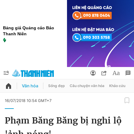
Bảng giá Quảng cáo Báo
Thanh Niên
Văn hóa
Sống đẹp
Câu chuyện văn hóa
Khảo cứu
X
QUẢNG CÁO
ĐẶT BÁO
16/07/2018 10:54 GMT+7
Thông tin tài khoản
Phạm Băng Băng bị nghi lộ
Đổi mật khẩu
Chuyên mục
Tin đã lưu