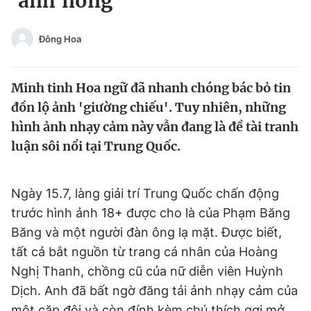
'ảnh nóng'
Chuyên mục khác
Tin đã xem
Đông Hoa
Chào ngày mới
Tin 24h
Đăng xuất
Minh tinh Hoa ngữ đã nhanh chóng bác bỏ tin
Tin thị trường
Tin 360
đồn lộ ảnh 'giường chiếu'. Tuy nhiên, những
hình ảnh nhạy cảm này vẫn đang là đề tài tranh
Video
Magazine
luận sôi nổi tại Trung Quốc.
Sản phẩm khác
Ngày 15.7, làng giải trí Trung Quốc chấn động
Tiện ích
Bạn cần biết
trước hình ảnh 18+ được cho là của Phạm Băng
Băng và một người đàn ông lạ mặt. Được biết,
tất cả bắt nguồn từ trang cá nhân của Hoàng
Thông tin tòa soạn
Liên hệ quảng cáo
Nghị Thanh, chồng cũ của nữ diễn viên Huỳnh
Dịch. Anh đã bất ngờ đăng tải ảnh nhạy cảm của
một cặp đôi và còn đính kèm chú thích gợi mở.