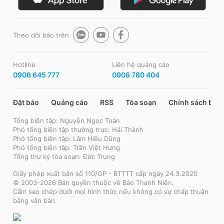
Theo dõi báo trên
Hotline
Liên hệ quảng cáo
0906 645 777
0908 780 404
Đặt báo
Quảng cáo
RSS
Tòa soạn
Chính sách bảo
Tổng biên tập: Nguyễn Ngọc Toàn
Phó tổng biên tập thường trực: Hải Thành
Phó tổng biên tập: Lâm Hiếu Dũng
Phó tổng biên tập: Trần Việt Hưng
Tổng thư ký tòa soạn: Đức Trung
Giấy phép xuất bản số 110/GP - BTTTT cấp ngày 24.3.2020
© 2003-2026 Bản quyền thuộc về Báo Thanh Niên.
Cấm sao chép dưới mọi hình thức nếu không có sự chấp thuận
bằng văn bản.