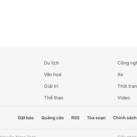
Du lịch
Công ng
Văn hoá
Xe
Giải trí
Thời tran
Thể thao
Video
Đặt báo
Quảng cáo
RSS
Tòa soạn
Chính sách