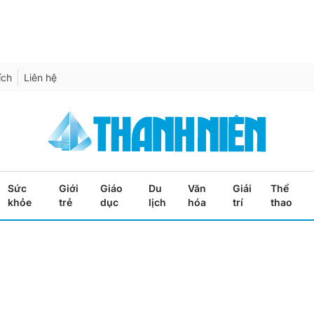
ích
Liên hệ
Sức
Giới
Giáo
Du
Văn
Giải
Thể
khỏe
trẻ
dục
lịch
hóa
trí
thao