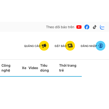
Theo dõi báo trên
QUẢNG CÁO
ĐẶT BÁO
ĐĂNG NHẬP
Công
Tiêu
Thời trang
Xe
Video
nghệ
dùng
trẻ