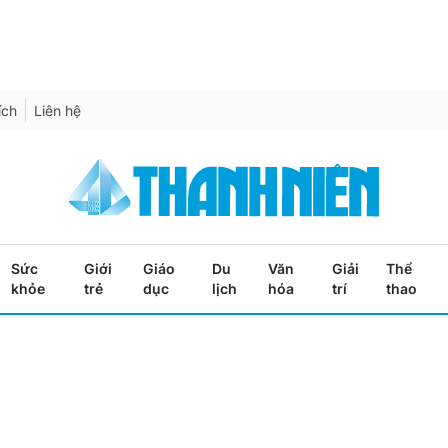
ích
Liên hệ
Sức
Giới
Giáo
Du
Văn
Giải
Thể
khỏe
trẻ
dục
lịch
hóa
trí
thao