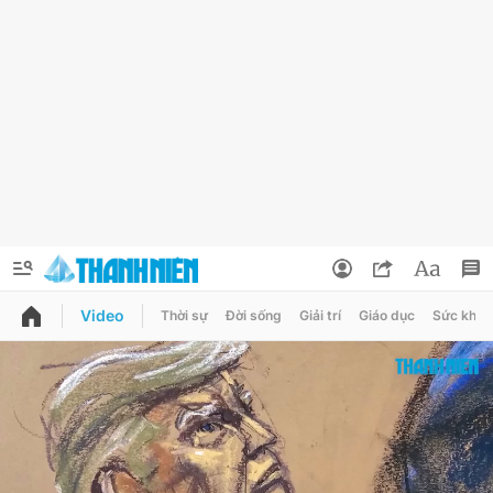
Video
Thời sự
Đời sống
Giải trí
Giáo dục
Sức khỏe
QUẢNG CÁO
ĐẶT BÁO
Thông tin tài khoản
Đổi mật khẩu
Chuyên mục
Tin đã lưu