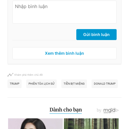
Giấy phép xuất bản số 110/GP - BTTTT cấp ngày 24.3.2020
© 2003-2026 Bản quyền thuộc về Báo Thanh Niên. Cấm sao
chép dưới mọi hình thức nếu không có sự chấp thuận bằng văn
bản. Phát triển bởi ePi Technologies, JSC.
Gửi bình luận
Xem thêm bình luận
Khám phá thêm chủ đề
TRUMP
PHIÊN TÒA LỊCH SỬ
TIỀN BỊT MIỆNG
DONALD TRUMP