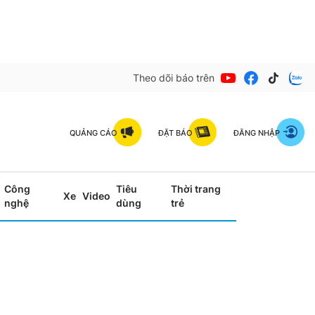
Theo dõi báo trên
QUẢNG CÁO
ĐẶT BÁO
ĐĂNG NHẬP
Công
Tiêu
Thời trang
Xe
Video
nghệ
dùng
trẻ