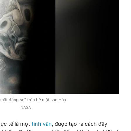
mặt đáng sợ" trên bề mặt sao Hỏa
NASA
hực tế là một
tinh vân
, được tạo ra cách đây