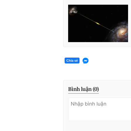
Chia sẻ
Bình luận (
0
)