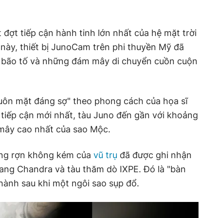
 đợt tiếp cận hành tinh lớn nhất của hệ mặt trời
 này, thiết bị JunoCam trên phi thuyền Mỹ đã
 bão tố và những đám mây di chuyển cuồn cuộn
uôn mặt đáng sợ" theo phong cách của họa sĩ
n tiếp cận mới nhất, tàu Juno đến gần với khoảng
 mây cao nhất của sao Mộc.
ùng rợn không kém của
vũ trụ
đã được ghi nhận
ang Chandra và tàu thăm dò IXPE. Đó là "bàn
hành sau khi một ngôi sao sụp đổ.