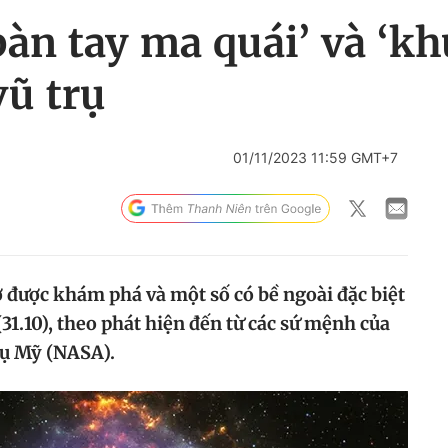
bàn tay ma quái’ và ‘
vũ trụ
01/11/2023 11:59 GMT+7
ờ được khám phá và một số có bề ngoài đặc biệt
31.10), theo phát hiện đến từ các sứ mệnh của
ụ Mỹ (NASA).