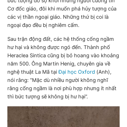
bức tượng đồ sộ khỏi những người cuồng tín
Cơ đốc giáo, đôi khi muốn phá hủy tượng của
các vị thần ngoại giáo. Những thứ bị coi là
ngoại đạo đều bị nghiêm cấm.
Sau trận động đất, các hệ thống cống ngầm
hư hại và không được ngó đến. Thành phố
Heraclea Sintica cũng bị bỏ hoang vào khoảng
năm 500. Ông Martin Henig, chuyên gia về
nghệ thuật La Mã tại
Đại học Oxford
(Anh),
nói rằng: “Mặc dù nhiều người không nghĩ
rằng cống ngầm là nơi phù hợp nhưng ít nhất
thì bức tượng sẽ không bị hư hại”.