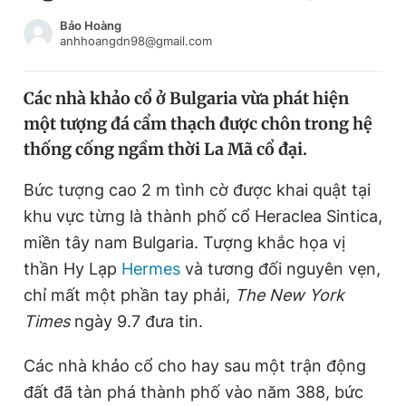
Chuyên mục khác
Bảo Hoàng
Tin đã xem
anhhoangdn98@gmail.com
Chào ngày mới
Tin 24h
Đăng xuất
Các nhà khảo cổ ở Bulgaria vừa phát hiện
Tin thị trường
Tin 360
một tượng đá cẩm thạch được chôn trong hệ
thống cống ngầm thời La Mã cổ đại.
Video
Magazine
Bức tượng cao 2 m tình cờ được khai quật tại
khu vực từng là thành phố cổ Heraclea Sintica,
Sản phẩm khác
miền tây nam Bulgaria. Tượng khắc họa vị
thần Hy Lạp
Hermes
và tương đối nguyên vẹn,
Tiện ích
Bạn cần biết
chỉ mất một phần tay phải,
The New York
Times
ngày 9.7 đưa tin.
Thông tin tòa soạn
Liên hệ quảng cáo
Các nhà khảo cổ cho hay sau một trận động
đất đã tàn phá thành phố vào năm 388, bức