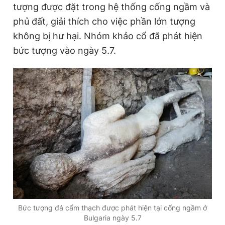
tượng được đặt trong hệ thống cống ngầm và
phủ đất, giải thích cho việc phần lớn tượng
không bị hư hại. Nhóm khảo cổ đã phát hiện
Đọc Thanh Niên trên điện thoại
bức tượng vào ngày 5.7.
Theo dõi báo trên
Hotline
Liên hệ quảng cáo
0906 645 777
0908 780 404
Đặt báo
Quảng cáo
RSS
Tòa soạn
Chính sách bảo
Tổng biên tập: Nguyễn Ngọc Toàn
Phó tổng biên tập thường trực: Hải Thành
Phó tổng biên tập: Lâm Hiếu Dũng
Bức tượng đá cẩm thạch được phát hiện tại cống ngầm ở
Phó tổng biên tập: Trần Việt Hưng
Tổng thư ký tòa soạn: Đức Trung
Bulgaria ngày 5.7