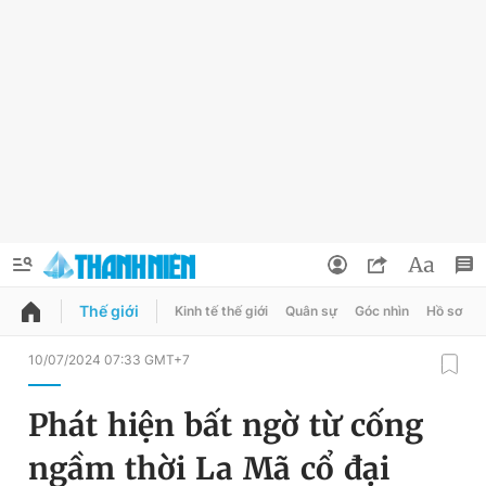
Thế giới
Kinh tế thế giới
Quân sự
Góc nhìn
Hồ sơ
QUẢNG CÁO
ĐẶT BÁO
10/07/2024 07:33 GMT+7
Thông tin tài khoản
Phát hiện bất ngờ từ cống
Đổi mật khẩu
Chuyên mục
ngầm thời La Mã cổ đại
Tin đã lưu