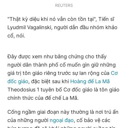
REUTERS
Giấy phép xuất bản số 110/GP - BTTTT cấp ngày 24.3.2020
© 2003-2026 Bản quyền thuộc về Báo Thanh Niên. Cấm sao
chép dưới mọi hình thức nếu không có sự chấp thuận bằng văn
"Thật kỳ diệu khi nó vẫn còn tồn tại", Tiến sĩ
bản. Phát triển bởi ePi Technologies, JSC.
Lyudmil Vagalinski, người dẫn đầu nhóm khảo
cổ, nói.
Đây được xem như bằng chứng cho thấy
người dân thành phố cổ muốn gìn giữ những
giá trị tôn giáo riêng trước sự lan rộng của
Cơ
đốc giáo
, đặc biệt sau khi
Hoàng đế La Mã
Theodosius 1 tuyên bố Cơ đốc giáo là tôn giáo
chính thức của đế chế La Mã.
Cống ngầm giai đoạn này thường là nơi trú ẩn
của những người
ngoại đạo
, cố bảo vệ các