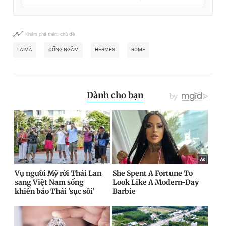
Khám phá thêm chủ đề
LA MÃ
CỐNG NGẦM
HERMES
ROME