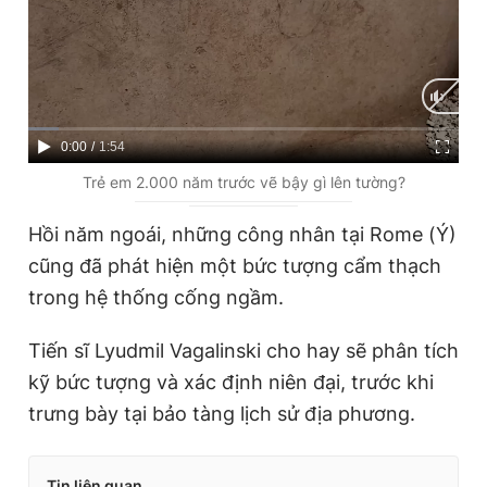
C
0:00
/
D
1:54
u
u
Trẻ em 2.000 năm trước vẽ bậy gì lên tường?
r
r
Hồi năm ngoái, những công nhân tại Rome (Ý)
r
a
cũng đã phát hiện một bức tượng cẩm thạch
e
t
trong hệ thống cống ngầm.
n
i
t
o
Tiến sĩ Lyudmil Vagalinski cho hay sẽ phân tích
T
n
kỹ bức tượng và xác định niên đại, trước khi
i
trưng bày tại bảo tàng lịch sử địa phương.
m
e
Tin liên quan