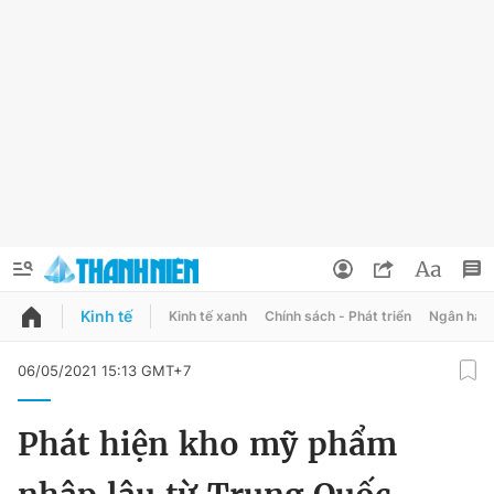
Kinh tế
Kinh tế xanh
Chính sách - Phát triển
Ngân hàn
QUẢNG CÁO
ĐẶT BÁO
06/05/2021 15:13 GMT+7
Thông tin tài khoản
Phát hiện kho mỹ phẩm
Đổi mật khẩu
Chuyên mục
Tin đã lưu