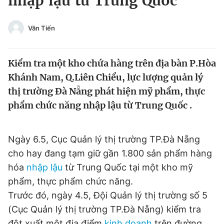
nhập lậu từ Trung Quốc
Chuyên mục khác
Tin đã xem
Văn Tiến
Chào ngày mới
Tin 24h
Đăng xuất
Kiểm tra một kho chứa hàng trên địa bàn P.Hòa
Tin thị trường
Tin 360
Khánh Nam, Q.Liên Chiểu, lực lượng quản lý
thị trường Đà Nẵng phát hiện mỹ phẩm, thực
Video
Magazine
phẩm chức năng nhập lậu từ Trung Quốc .
Sản phẩm khác
Ngày 6.5, Cục Quản lý thị trường TP.Đà Nẵng
Tiện ích
Bạn cần biết
cho hay đang tạm giữ gần 1.800 sản phẩm hàng
hóa
nhập lậu
từ Trung Quốc tại một kho mỹ
phẩm, thực phẩm chức năng.
Thông tin tòa soạn
Liên hệ quảng cáo
Trước đó, ngày 4.5, Đội Quản lý thị trường số 5
(Cục Quản lý thị trường TP.Đà Nẵng) kiểm tra
đột xuất một địa điểm
kinh doanh
trên đường