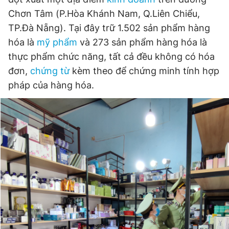
Chơn Tâm (P.Hòa Khánh Nam, Q.Liên Chiểu,
TP.Đà Nẵng). Tại đây trữ 1.502 sản phẩm hàng
Đọc Thanh Niên trên điện thoại
hóa là
mỹ phẩm
và 273 sản phẩm hàng hóa là
thực phẩm chức năng, tất cả đều không có hóa
đơn,
chứng từ
kèm theo để chứng minh tính hợp
pháp của hàng hóa.
Theo dõi báo trên
Hotline
Liên hệ quảng cáo
0906 645 777
0908 780 404
Đặt báo
Quảng cáo
RSS
Tòa soạn
Chính sách bảo
Tổng biên tập: Nguyễn Ngọc Toàn
Phó tổng biên tập thường trực: Hải Thành
Phó tổng biên tập: Lâm Hiếu Dũng
Phó tổng biên tập: Trần Việt Hưng
Tổng thư ký tòa soạn: Đức Trung