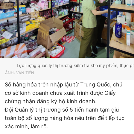
Giấy phép xuất bản số 110/GP - BTTTT cấp ngày 24.3.2020
© 2003-2026 Bản quyền thuộc về Báo Thanh Niên. Cấm sao
chép dưới mọi hình thức nếu không có sự chấp thuận bằng văn
bản. Phát triển bởi ePi Technologies, JSC.
Lực lượng quản lý thị trường kiểm tra kho mỹ phẩm, thực 
ẢNH: VĂN TIẾN
Số hàng hóa trên nhập lậu từ Trung Quốc, chủ
cơ sở kinh doanh chưa xuất trình được Giấy
chứng nhận đăng ký hộ kinh doanh.
Đội Quản lý thị trường số 5 tiến hành tạm giữ
toàn bộ số lượng hàng hóa nêu trên để tiếp tục
xác minh, làm rõ.