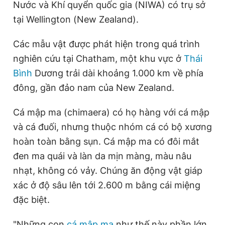
Nước và Khí quyển quốc gia (NIWA) có trụ sở
Giấy phép xuất bản số 110/GP - BTTTT cấp ngày 24.3.2020
tại Wellington (New Zealand).
© 2003-2026 Bản quyền thuộc về Báo Thanh Niên. Cấm sao
chép dưới mọi hình thức nếu không có sự chấp thuận bằng văn
bản. Phát triển bởi ePi Technologies, JSC.
Các mẫu vật được phát hiện trong quá trình
nghiên cứu tại Chatham, một khu vực ở
Thái
Bình
Dương trải dài khoảng 1.000 km về phía
đông, gần đảo nam của New Zealand.
Cá mập ma (chimaera) có họ hàng với cá mập
và cá đuối, nhưng thuộc nhóm cá có bộ xương
hoàn toàn bằng sụn. Cá mập ma có đôi mắt
đen ma quái và làn da mịn màng, màu nâu
nhạt, không có vảy. Chúng ăn động vật giáp
xác ở độ sâu lên tới 2.600 m bằng cái miệng
đặc biệt.
"Những con
cá mập ma
như thế này phần lớn