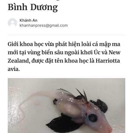
Bình Dương
Chuyên mục khác
Tin đã xem
Chào ngày mới
Tin 24h
Khánh An
khanhanpress@gmail.com
Đăng xuất
Tin thị trường
Tin 360
Giới khoa học vừa phát hiện loài cá mập ma
mới tại vùng biển sâu ngoài khơi Úc và New
Video
Magazine
Zealand, được đặt tên khoa học là Harriotta
avia.
Sản phẩm khác
Tiện ích
Bạn cần biết
Thông tin tòa soạn
Liên hệ quảng cáo