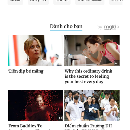
CÁ MẬP
CÁ MẬP MA
BIỂN SÂU
THÁI BÌNH DƯƠNG
NEW ZEALAN