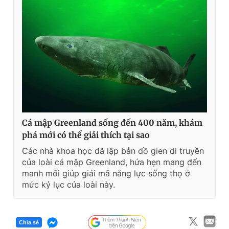
t
o
T
n
i
m
e
Cá mập Greenland sống đến 400 năm, khám
phá mới có thể giải thích tại sao
Các nhà khoa học đã lập bản đồ gien di truyền
của loài cá mập Greenland, hứa hẹn mang đến
manh mối giúp giải mã năng lực sống thọ ở
mức kỷ lục của loài này.
Chia sẻ