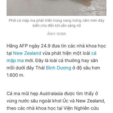
Đọc Thanh Niên trên điện thoại
Phôi cá mập ma phát triển trong nang trứng nằm trên đáy
biển cho đến khi sẵn sàng nở
ẢNH: NIWA
Hãng AFP ngày 24.9 đưa tin các nhà khoa học
Theo dõi báo trên
tại
New Zealand
vừa phát hiện một loài
cá
mập ma
mới. Đây là loài cá thường hay săn
Hotline
Liên hệ quảng cáo
mồi dưới đáy Thái
Bình Dương
ở độ sâu hơn
0906 645 777
0908 780 404
1.600 m.
Đặt báo
Quảng cáo
RSS
Tòa soạn
Chính sách bảo
Tổng biên tập: Nguyễn Ngọc Toàn
Cá ma mũi hẹp Australasia được tìm thấy ở
Phó tổng biên tập thường trực: Hải Thành
vùng nước sâu ngoài khơi Úc và New Zealand,
Phó tổng biên tập: Lâm Hiếu Dũng
Phó tổng biên tập: Trần Việt Hưng
theo các nhà khoa học tại Viện Nghiên cứu
Tổng thư ký tòa soạn: Đức Trung