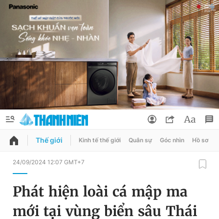
Thế giới
Kinh tế thế giới
Quân sự
Góc nhìn
Hồ sơ
QUẢNG CÁO
ĐẶT BÁO
24/09/2024 12:07 GMT+7
Thông tin tài khoản
Phát hiện loài cá mập ma
Đổi mật khẩu
Chuyên mục
mới tại vùng biển sâu Thái
Tin đã lưu