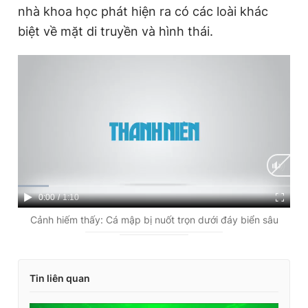
nhà khoa học phát hiện ra có các loài khác
biệt về mặt di truyền và hình thái.
C
0:00
/
D
1:10
u
u
Cảnh hiếm thấy: Cá mập bị nuốt trọn dưới đáy biển sâu
r
r
r
a
Tin liên quan
e
t
n
i