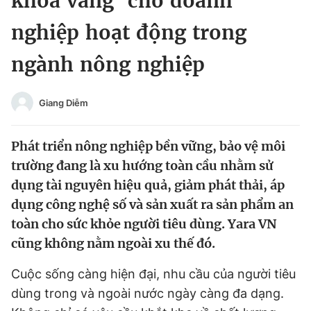
khóa vàng’ cho doanh
Chuyên mục khác
nghiệp hoạt động trong
Tin đã xem
Chào ngày mới
Tin 24h
ngành nông nghiệp
Đăng xuất
Tin thị trường
Tin 360
Giang Diễm
Video
Magazine
Phát triển nông nghiệp bền vững, bảo vệ môi
trường đang là xu hướng toàn cầu nhằm sử
dụng tài nguyên hiệu quả, giảm phát thải, áp
Sản phẩm khác
dụng công nghệ số và sản xuất ra sản phẩm an
Tiện ích
Bạn cần biết
toàn cho sức khỏe người tiêu dùng. Yara VN
cũng không nằm ngoài xu thế đó.
Thông tin tòa soạn
Liên hệ quảng cáo
Cuộc sống càng hiện đại, nhu cầu của người tiêu
dùng trong và ngoài nước ngày càng đa dạng.