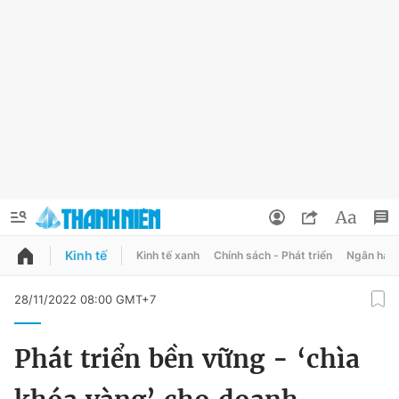
Kinh tế
Kinh tế xanh
Chính sách - Phát triển
Ngân hàn
QUẢNG CÁO
ĐẶT BÁO
28/11/2022 08:00 GMT+7
Thông tin tài khoản
Phát triển bền vững - ‘chìa
Đổi mật khẩu
Chuyên mục
Tin đã lưu