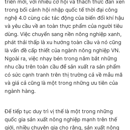
triển mới, với nhiều cơ hội và thách thức đan xen
Giấy phép xuất bản số 110/GP - BTTTT cấp ngày 24.3.2020
trong bối cảnh hội nhập quốc tế thời đại công
© 2003-2026 Bản quyền thuộc về Báo Thanh Niên. Cấm sao
chép dưới mọi hình thức nếu không có sự chấp thuận bằng văn
nghệ 4.0 cùng các tác động của biến đổi khí hậu
bản. Phát triển bởi ePi Technologies, JSC.
và yêu cầu về an toàn thực phẩm của người tiêu
dùng. Việc chuyển sang nền nông nghiệp xanh,
phát thải thấp là xu hướng toàn cầu và nó cũng
là vấn đề cấp thiết của ngành nông nghiệp VN.
Ngoài ra, việc nhạy bén trong nắm bắt những
nhu cầu trên toàn cầu để sản xuất ra sản phẩm
có sức cạnh tranh trên thị trường cả về mẫu mã
và giá cả cũng là một trong những ưu tiên của
ngành hàng.
Để tiếp tục duy trì vị thế là một trong những
quốc gia sản xuất nông nghiệp mạnh trên thế
giới, nhiều chuyên gia cho rằng, sản xuất nông