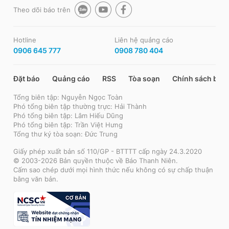
Theo dõi báo trên
Hotline
Liên hệ quảng cáo
0906 645 777
0908 780 404
Đặt báo
Quảng cáo
RSS
Tòa soạn
Chính sách bảo
Tổng biên tập: Nguyễn Ngọc Toàn
Phó tổng biên tập thường trực: Hải Thành
Phó tổng biên tập: Lâm Hiếu Dũng
Phó tổng biên tập: Trần Việt Hưng
Tổng thư ký tòa soạn: Đức Trung
Giấy phép xuất bản số 110/GP - BTTTT cấp ngày 24.3.2020
© 2003-2026 Bản quyền thuộc về Báo Thanh Niên.
Cấm sao chép dưới mọi hình thức nếu không có sự chấp thuận
bằng văn bản.