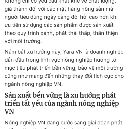
Không chỉ có yêu cầu khắt khe về chất lượng,
giá thành đối với các mặt hàng nông sản mà
người tiêu dùng ngày càng đòi hỏi cao hơn khi
Đọc Thanh Niên trên điện thoại
ưu tiên sử dụng các sản phẩm được sản xuất
theo quy trình xanh, phát thải thấp, thân thiện
với môi trường.
Nắm bắt xu hướng này, Yara VN là doanh nghiệp
Theo dõi báo trên
dẫn đầu trong lĩnh vực nông nghiệp hướng tới
mục tiêu phát triển bền vững, bảo vệ môi trường
Hotline
Liên hệ quảng cáo
cũng như mang đến những thay đổi tích cực cho
0906 645 777
0908 780 404
ngành nông nghiệp VN.
Đặt báo
Quảng cáo
RSS
Tòa soạn
Chính sách bảo
Sản xuất bền vững là xu hướng phát
triển tất yếu của ngành nông nghiệp
Tổng biên tập: Nguyễn Ngọc Toàn
Phó tổng biên tập thường trực: Hải Thành
VN
Phó tổng biên tập: Lâm Hiếu Dũng
Phó tổng biên tập: Trần Việt Hưng
Nông nghiệp VN đang bước sang giai đoạn phát
Tổng thư ký tòa soạn: Đức Trung