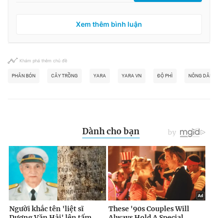
Xem thêm bình luận
Khám phá thêm chủ đề
PHÂN BÓN
CÂY TRỒNG
YARA
YARA VN
ĐỘ PHÌ
NÔNG DÂN