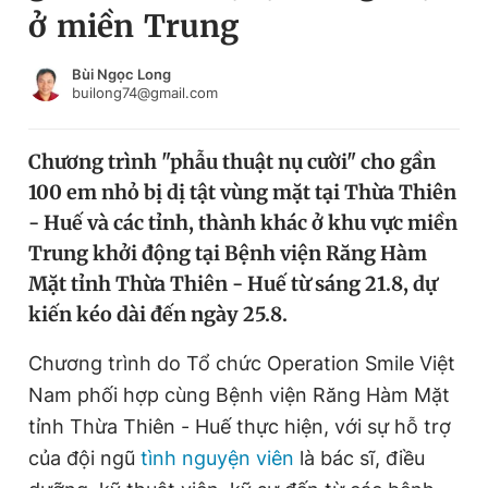
ở miền Trung
Chuyên mục khác
Tin đã xem
Chào ngày mới
Tin 24h
Bùi Ngọc Long
builong74@gmail.com
Đăng xuất
Tin thị trường
Tin 360
Chương trình "phẫu thuật nụ cười" cho gần
100 em nhỏ bị dị tật vùng mặt tại Thừa Thiên
Video
Magazine
- Huế và các tỉnh, thành khác ở khu vực miền
Trung khởi động tại Bệnh viện Răng Hàm
Mặt tỉnh Thừa Thiên - Huế từ sáng 21.8, dự
Sản phẩm khác
kiến kéo dài đến ngày 25.8.
Tiện ích
Bạn cần biết
Chương trình do Tổ chức Operation Smile Việt
Nam phối hợp cùng Bệnh viện Răng Hàm Mặt
Thông tin tòa soạn
Liên hệ quảng cáo
tỉnh Thừa Thiên - Huế thực hiện, với sự hỗ trợ
của đội ngũ
tình nguyện viên
là bác sĩ, điều