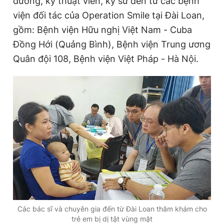
dưỡng, kỹ thuật viên, kỹ sư đến từ các bệnh
viện đối tác của Operation Smile tại Đài Loan,
gồm: Bệnh viện Hữu nghị Việt Nam - Cuba
Đọc Thanh Niên trên điện thoại
Đồng Hới (Quảng Bình), Bệnh viện Trung ương
Quân đội 108, Bệnh viện Việt Pháp - Hà Nội.
Theo dõi báo trên
Hotline
Liên hệ quảng cáo
0906 645 777
0908 780 404
Đặt báo
Quảng cáo
RSS
Tòa soạn
Chính sách bảo
Tổng biên tập: Nguyễn Ngọc Toàn
Phó tổng biên tập thường trực: Hải Thành
Phó tổng biên tập: Lâm Hiếu Dũng
Phó tổng biên tập: Trần Việt Hưng
Các bác sĩ và chuyên gia đến từ Đài Loan thăm khám cho
Tổng thư ký tòa soạn: Đức Trung
trẻ em bị dị tật vùng mặt