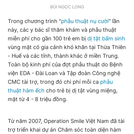
Giấy phép xuất bản số 110/GP - BTTTT cấp ngày 24.3.2020
BÙI NGỌC LONG
© 2003-2026 Bản quyền thuộc về Báo Thanh Niên. Cấm sao
chép dưới mọi hình thức nếu không có sự chấp thuận bằng văn
Trong chương trình "
phẫu thuật nụ cười
" lần
bản. Phát triển bởi ePi Technologies, JSC.
này, các y bác sĩ thăm khám và phẫu thuật
miễn phí cho gần 100 trẻ em bị
dị tật bẩm sinh
vùng mặt có gia cảnh khó khăn tại Thừa Thiên
- Huế và các tỉnh, thành khác ở miền Trung.
Toàn bộ kinh phí của đợt phẫu thuật do Bệnh
viện EDA - Đài Loan và Tập đoàn Công nghệ
CMC tài trợ, trong đó chi phí mỗi ca
phẫu
thuật hàm ếch
cho trẻ bị dị tật vùng miệng,
mặt từ 4 - 8 triệu đồng.
Từ năm 2007, Operation Smile Việt Nam đã tài
trợ triển khai dự án Chăm sóc toàn diện hàm