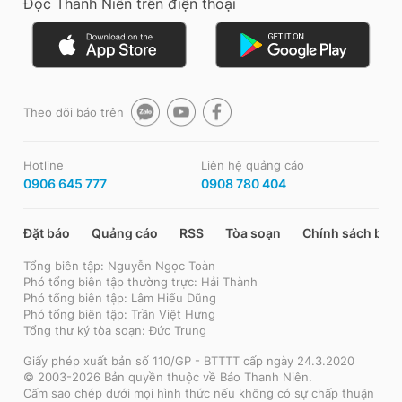
Đọc Thanh Niên trên điện thoại
Theo dõi báo trên
Hotline
Liên hệ quảng cáo
0906 645 777
0908 780 404
Đặt báo
Quảng cáo
RSS
Tòa soạn
Chính sách bảo
Tổng biên tập: Nguyễn Ngọc Toàn
Phó tổng biên tập thường trực: Hải Thành
Phó tổng biên tập: Lâm Hiếu Dũng
Phó tổng biên tập: Trần Việt Hưng
Tổng thư ký tòa soạn: Đức Trung
Giấy phép xuất bản số 110/GP - BTTTT cấp ngày 24.3.2020
© 2003-2026 Bản quyền thuộc về Báo Thanh Niên.
Cấm sao chép dưới mọi hình thức nếu không có sự chấp thuận