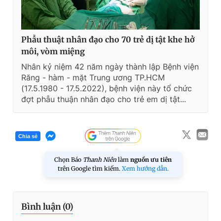
Phẫu thuật nhân đạo cho 70 trẻ dị tật khe hở
môi, vòm miệng
Nhân kỷ niệm 42 năm ngày thành lập Bệnh viện
Răng - hàm - mặt Trung ương TP.HCM
(17.5.1980 - 17.5.2022), bệnh viện này tổ chức
đợt phẫu thuận nhân đạo cho trẻ em dị tật...
Chia sẻ
Chọn Báo
Thanh Niên
làm
nguồn ưu tiên
trên Google tìm kiếm.
Xem hướng dẫn.
Bình luận (
0
)