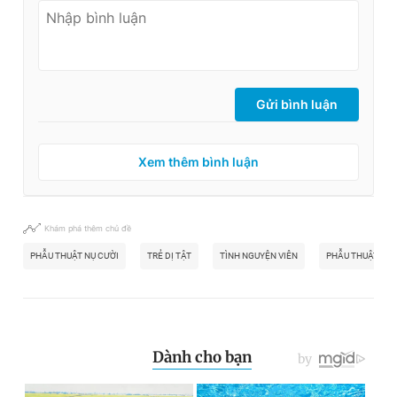
Gửi bình luận
Xem thêm bình luận
Khám phá thêm chủ đề
PHẪU THUẬT NỤ CƯỜI
TRẺ DỊ TẬT
TÌNH NGUYỆN VIÊN
PHẪU THUẬT HÀ