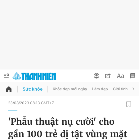
Sức khỏe
Khỏe đẹp mỗi ngày
Làm đẹp
Giới tính
Y t
QUẢNG CÁO
ĐẶT BÁO
23/08/2023 08:13 GMT+7
Thông tin tài khoản
'Phẫu thuật nụ cười' cho
Đổi mật khẩu
Chuyên mục
gần 100 trẻ dị tật vùng mặt
Tin đã lưu