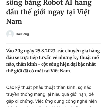
sống bằng Robot AI hàng
Chuyên mục khác
đầu thế giới ngay tại Việt
Tin đã xem
Chào ngày mới
Tin 24h
Nam
Đăng xuất
Tin thị trường
Tin 360
Hải Đăng
Video
Magazine
Vào 20g ngày 25.8.2023, các chuyên gia hàng
đầu sẽ trực tiếp tư vấn về những kỹ thuật mổ
Sản phẩm khác
não, thần kinh - cột sống hiện đại bậc nhất
thế giới đã có mặt tại Việt Nam.
Tiện ích
Bạn cần biết
Các kỹ thuật phẫu thuật thần kinh, sọ não
Thông tin tòa soạn
Liên hệ quảng cáo
truyền thống mang lại hiệu quả giới hạn, dễ
gặp di chứng. Việc ứng dụng công nghệ hiện