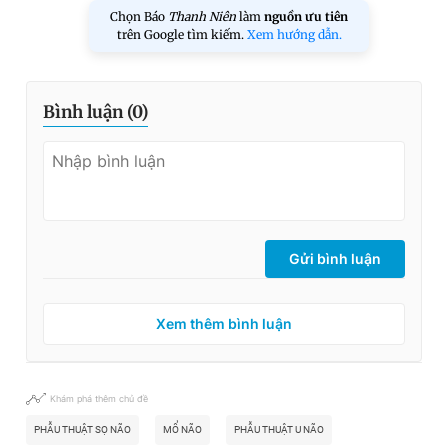
Chọn Báo
Thanh Niên
làm
nguồn ưu tiên
trên Google tìm kiếm.
Xem hướng dẫn.
Bình luận (
0
)
Gửi bình luận
Xem thêm bình luận
Khám phá thêm chủ đề
PHẪU THUẬT SỌ NÃO
MỔ NÃO
PHẪU THUẬT U NÃO