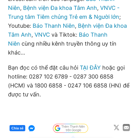
Niên
,
Bệnh viện Đa khoa Tâm Anh
,
VNVC -
Trung tâm Tiêm chủng Trẻ em & Người lớn
;
Youtube:
Báo Thanh Niên
,
Bệnh viện Đa khoa
Tâm Anh
,
VNVC
và Tiktok:
Báo Thanh
Niên
cùng nhiều kênh truyền thông uy tín
khác…
Bạn đọc có thể đặt câu hỏi
TẠI ĐÂY
hoặc gọi
hotline: 0287 102 6789 - 0287 300 6858
(HCM) và 1800 6858 - 0247 106 6858 (HN) để
được tư vấn.
Chia sẻ