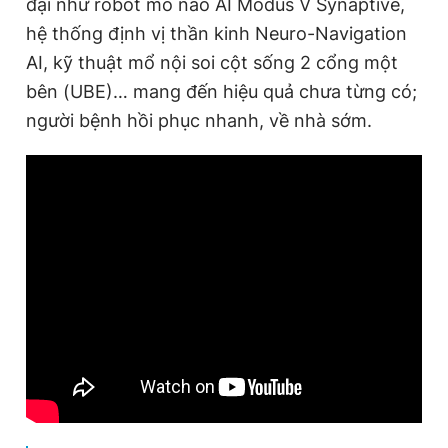
đại như robot mổ não AI Modus V Synaptive,
hệ thống định vị thần kinh Neuro-Navigation
AI, kỹ thuật mổ nội soi cột sống 2 cổng một
Đọc Thanh Niên trên điện thoại
bên (UBE)… mang đến hiệu quả chưa từng có;
người bệnh hồi phục nhanh, về nhà sớm.
Theo dõi báo trên
Hotline
Liên hệ quảng cáo
0906 645 777
0908 780 404
Đặt báo
Quảng cáo
RSS
Tòa soạn
Chính sách bảo
Tổng biên tập: Nguyễn Ngọc Toàn
Phó tổng biên tập thường trực: Hải Thành
Phó tổng biên tập: Lâm Hiếu Dũng
Phó tổng biên tập: Trần Việt Hưng
Tổng thư ký tòa soạn: Đức Trung