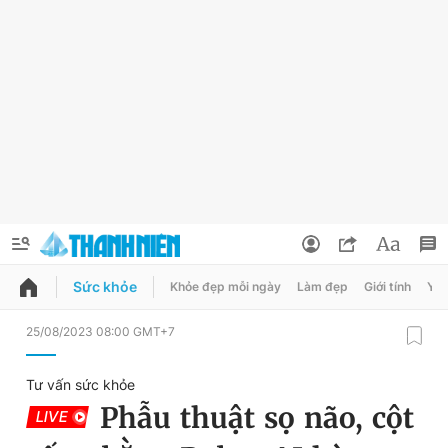
Sức khỏe
Khỏe đẹp mỗi ngày
Làm đẹp
Giới tính
Y t
QUẢNG CÁO
ĐẶT BÁO
25/08/2023 08:00 GMT+7
Thông tin tài khoản
Tư vấn sức khỏe
Đổi mật khẩu
Phẫu thuật sọ não, cột
LIVE
Chuyên mục
Tin đã lưu