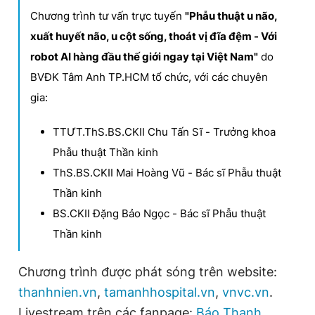
Giấy phép xuất bản số 110/GP - BTTTT cấp ngày 24.3.2020
Chương trình tư vấn trực tuyến
"Phẫu thuật u não,
© 2003-2026 Bản quyền thuộc về Báo Thanh Niên. Cấm sao
xuất huyết não, u cột sống, thoát vị đĩa đệm - Với
chép dưới mọi hình thức nếu không có sự chấp thuận bằng văn
bản. Phát triển bởi ePi Technologies, JSC.
robot AI hàng đầu thế giới ngay tại Việt Nam"
do
BVĐK Tâm Anh TP.HCM tổ chức, với các chuyên
gia:
TTƯT.ThS.BS.CKII Chu Tấn Sĩ - Trưởng khoa
Phẫu thuật Thần kinh
ThS.BS.CKII Mai Hoàng Vũ - Bác sĩ Phẫu thuật
Thần kinh
BS.CKII Đặng Bảo Ngọc - Bác sĩ Phẫu thuật
Thần kinh
Chương trình được phát sóng trên website:
thanhnien.vn
,
tamanhhospital.vn
,
vnvc.vn
.
Livestream trên các fanpage:
Báo Thanh