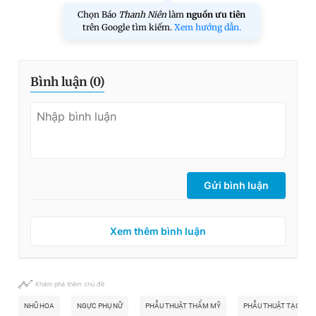
Chọn Báo
Thanh Niên
làm
nguồn ưu tiên
trên Google tìm kiếm.
Xem hướng dẫn.
Bình luận (
0
)
Gửi bình luận
Xem thêm bình luận
Khám phá thêm chủ đề
NHŨ HOA
NGỰC PHỤ NỮ
PHẪU THUẬT THẨM MỸ
PHẪU THUẬT TẠO NH