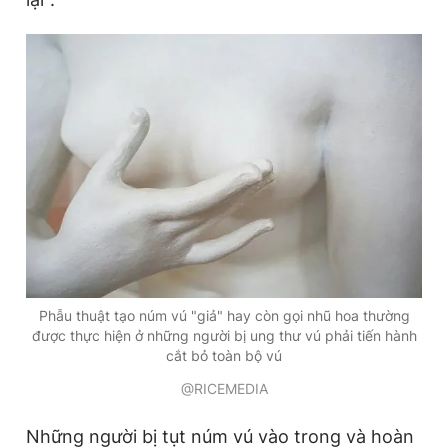
Giấy phép xuất bản số 110/GP - BTTTT cấp ngày 24.3.2020
© 2003-2026 Bản quyền thuộc về Báo Thanh Niên. Cấm sao
chép dưới mọi hình thức nếu không có sự chấp thuận bằng văn
bản. Phát triển bởi ePi Technologies, JSC.
Phẫu thuật tạo núm vú "giả" hay còn gọi nhũ hoa thường
được thực hiện ở những người bị ung thư vú phải tiến hành
cắt bỏ toàn bộ vú
@RICEMEDIA
Những người bị tụt núm vú vào trong và hoàn