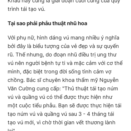
Khâu này cũng là giai đoạn cuối cùng của quy
trình tái tạo vú.
Đọc Thanh Niên trên điện thoại
Tại sao phải phẫu thuật nhũ hoa
Với phụ nữ, hình dáng vú mang nhiều ý nghĩa
bởi đây là biểu tượng của vẻ đẹp và sự quyến
rũ. Thế nhưng, do đoạn nhũ điều trị ung thư
Theo dõi báo trên
vú nên người bệnh tự ti và mặc cảm với cơ thể
mình, đặc biệt trong đời sống tình cảm vợ
Hotline
Liên hệ quảng cáo
0906 645 777
0908 780 404
chồng. Bác sĩ chuyên khoa thẩm mỹ Nguyễn
Văn Cường cung cấp: "Thủ thuật tái tạo núm
Đặt báo
Quảng cáo
RSS
Tòa soạn
Chính sách bảo
vú và quầng vú có thể được thực hiện như
một cuộc tiểu phẫu. Bạn sẽ được thực hiện tái
Tổng biên tập: Nguyễn Ngọc Toàn
Phó tổng biên tập thường trực: Hải Thành
tạo núm vú và quầng vú sau 3 - 4 tháng tái
Phó tổng biên tập: Lâm Hiếu Dũng
Phó tổng biên tập: Trần Việt Hưng
tạo vú mới, vì chờ thời gian vết thương lành
Tổng thư ký tòa soạn: Đức Trung
lại".