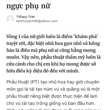
ngực phụ nữ
Chuyên mục khác
Tin đã xem
Chào ngày mới
Tin 24h
Tiffany Trần
lamthuyanh85@yahoo.com
Đăng xuất
Tin thị trường
Tin 360
Vòng 1 của nữ giới luôn là điểm 'khám phá'
tuyệt vời, đặc biệt nhũ hoa gọn nhỏ và hồng
Video
Magazine
hào là điều mà phụ nữ ai cũng hằng mong
muốn. Vậy nên, phẫu thuật thẩm mỹ luôn là
cứu cánh cho chị em khi họ mong được sở
Sản phẩm khác
hữu điều kỳ diệu đó đến với mình.
Tiện ích
Bạn cần biết
Phẫu thuật (PT) tạo nhũ hoa hay giới chuyên
môn gọi là tái tạo núm vú và quầng vú là một
Thông tin tòa soạn
Liên hệ quảng cáo
phẫu thuật riêng biệt được thực hiện để làm
cho vú tái tạo trông giống vú ban đầu hơn.