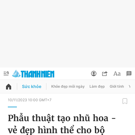
Sức khỏe
Khỏe đẹp mỗi ngày
Làm đẹp
Giới tính
Y t
QUẢNG CÁO
ĐẶT BÁO
10/11/2023 10:00 GMT+7
Thông tin tài khoản
Phẫu thuật tạo nhũ hoa -
Đổi mật khẩu
Chuyên mục
vẻ đẹp hình thể cho bộ
Tin đã lưu