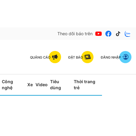
Theo dõi báo trên
QUẢNG CÁO
ĐẶT BÁO
ĐĂNG NHẬP
Công
Tiêu
Thời trang
Xe
Video
nghệ
dùng
trẻ