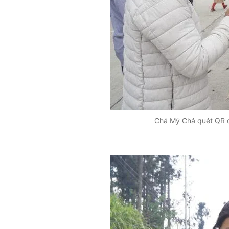
Chá Mý Chá quét QR c