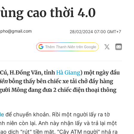
ùng cao thời 4.0
gpho@gmail.com
28/02/2024 07:00 GMT+7
 Cú, H.Đồng Văn, tỉnh
Hà Giang
) một ngày đầu
iên
bỗng thấy bên chiếc xe tải chở đầy hàng
người Mông đang đưa 2 chiếc điện thoại thông
de
để chuyển khoản. Rồi một người lấy ra tờ
 niên còn lại. Anh này nhận lấy và trả lại một
ao dịch "rút" tiền mặt. "Cây ATM người" nhả ra