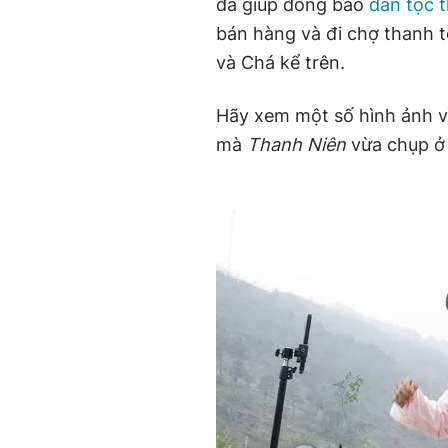
đã giúp đồng bào
dân tộc t
bán hàng và đi chợ thanh 
và Chá kể trên.
Hãy xem một số hình ảnh v
mà
Thanh Niên
vừa chụp ở