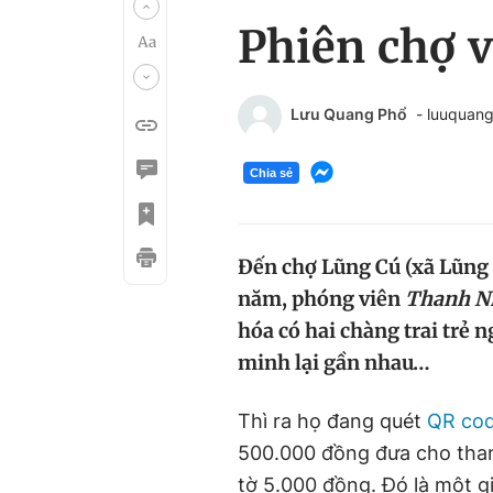
Phiên chợ v
Lưu Quang Phổ
- luuquan
Chia sẻ
Đến chợ Lũng Cú (xã Lũng
năm, phóng viên
Thanh N
hóa có hai chàng trai trẻ 
minh lại gần nhau…
Thì ra họ đang quét
QR co
500.000 đồng đưa cho thanh
tờ 5.000 đồng. Đó là một gi