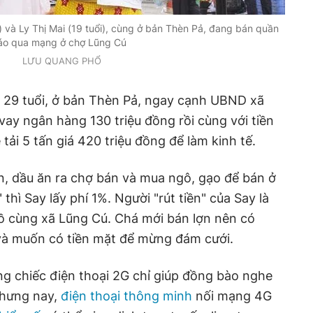
) và Ly Thị Mai (19 tuổi), cùng ở bản Thèn Pả, đang bán quần
áo qua mạng ở chợ Lũng Cú
LƯU QUANG PHỔ
, 29 tuổi, ở bản Thèn Pả, ngay cạnh UBND xã
vay ngân hàng 130 triệu đồng rồi cùng với tiền
tải 5 tấn giá 420 triệu đồng để làm kinh tế.
, dầu ăn ra chợ bán và mua ngô, gạo để bán ở
 thì Say lấy phí 1%. Người "rút tiền" của Say là
 cùng xã Lũng Cú. Chá mới bán lợn nên có
 và muốn có tiền mặt để mừng đám cưới.
g chiếc điện thoại 2G chỉ giúp đồng bào nghe
 Nhưng nay,
điện thoại thông minh
nối mạng 4G