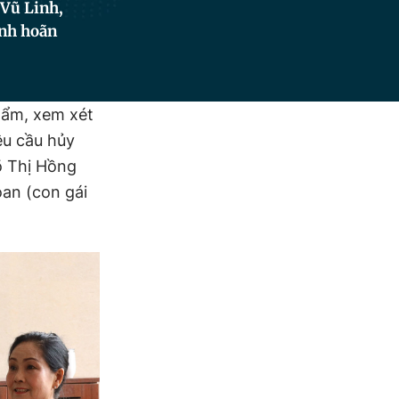
 Vũ Linh,
ịnh hoãn
hẩm, xem xét
êu cầu hủy
õ Thị Hồng
oan (con gái