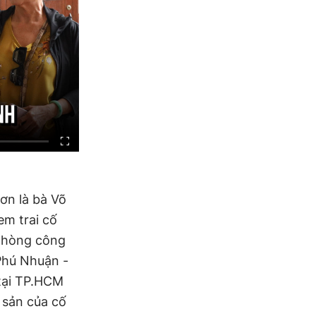
ơn là bà Võ
em trai cố
 phòng công
Phú Nhuận -
tại TP.HCM
 sản của cố