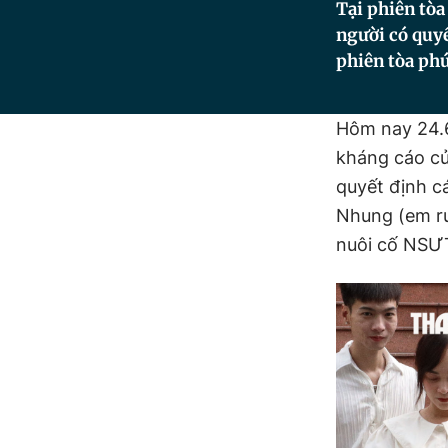
Tại phiên tòa
người có quy
phiên tòa ph
Hôm nay 24.6
kháng cáo củ
quyết định c
Nhung (em r
nuôi cố NSƯT