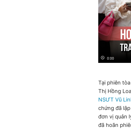
0:00
Tại phiên tò
Thị Hồng Loa
NSƯT Vũ Lin
chứng đã lập
đơn vị quản 
đã hoãn phiê