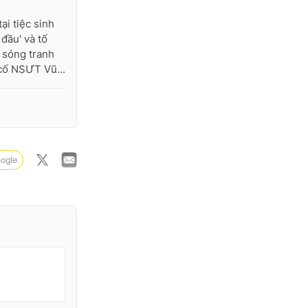
i tiệc sinh
đầu' và tố
 sóng tranh
 cố NSƯT Vũ...