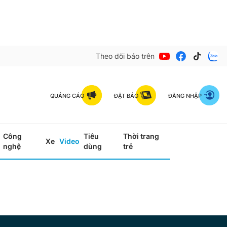
Theo dõi báo trên
QUẢNG CÁO
ĐẶT BÁO
ĐĂNG NHẬP
Công
Tiêu
Thời trang
Xe
Video
nghệ
dùng
trẻ