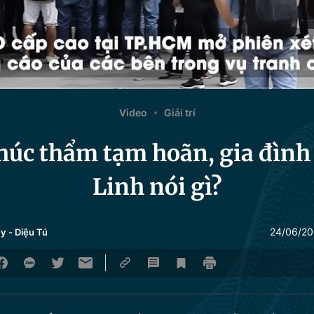
Video
Giải trí
húc thẩm tạm hoãn, gia đìn
Linh nói gì?
24/06/20
Hy
-
Diệu Tú