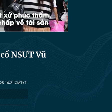
HD
Auto
h cố NSƯT Vũ
25 14:21 GMT+7