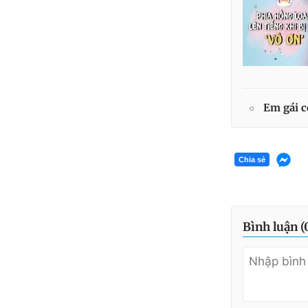
Em gái c
Chia sẻ
Bình luận (