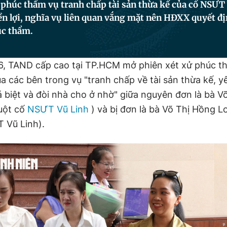
 phúc thẩm vụ tranh chấp tài sản thừa kế của cố NSƯT
ền lợi, nghĩa vụ liên quan vắng mặt nên HĐXX quyết đ
úc thẩm.
, TAND cấp cao tại TP.HCM mở phiên xét xử phúc t
a các bên trong vụ "tranh chấp về tài sản thừa kế, y
á biệt và đòi nhà cho ở nhờ" giữa nguyên đơn là bà V
uột cố
NSƯT Vũ Linh
) và bị đơn là bà Võ Thị Hồng L
 Vũ Linh).