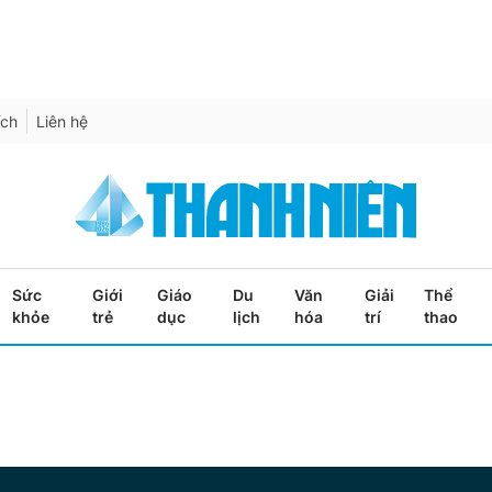
ích
Liên hệ
Sức
Giới
Giáo
Du
Văn
Giải
Thể
khỏe
trẻ
dục
lịch
hóa
trí
thao