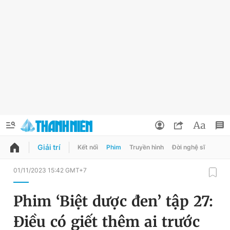
Giải trí
Kết nối
Phim
Truyền hình
Đời nghệ sĩ
QUẢNG CÁO
ĐẶT BÁO
01/11/2023 15:42 GMT+7
Thông tin tài khoản
Phim ‘Biệt dược đen’ tập 27:
Đổi mật khẩu
Chuyên mục
Điều có giết thêm ai trước
Tin đã lưu