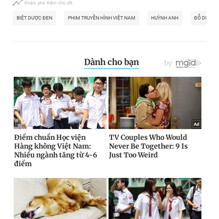
Khám phá thêm chủ đề
BIỆT DƯỢC ĐEN
PHIM TRUYỀN HÌNH VIỆT NAM
HUỲNH ANH
ĐỖ DUY N