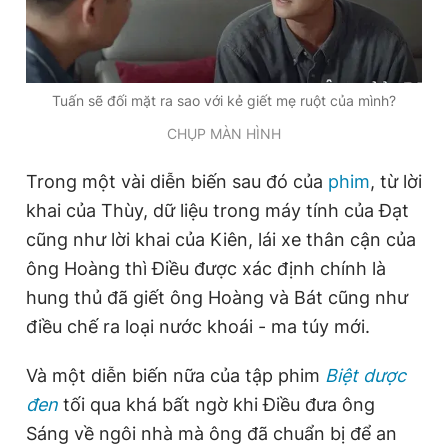
Giấy phép xuất bản số 110/GP - BTTTT cấp ngày 24.3.2020
© 2003-2026 Bản quyền thuộc về Báo Thanh Niên. Cấm sao
chép dưới mọi hình thức nếu không có sự chấp thuận bằng văn
bản. Phát triển bởi ePi Technologies, JSC.
Tuấn sẽ đối mặt ra sao với kẻ giết mẹ ruột của mình?
CHỤP MÀN HÌNH
Trong một vài diễn biến sau đó của
phim
, từ lời
khai của Thùy, dữ liệu trong máy tính của Đạt
cũng như lời khai của Kiên, lái xe thân cận của
ông Hoàng thì Điều được xác định chính là
hung thủ đã giết ông Hoàng và Bát cũng như
điều chế ra loại nước khoái - ma túy mới.
Và một diễn biến nữa của tập phim
Biệt dược
đen
tối qua khá bất ngờ khi Điều đưa ông
Sáng về ngôi nhà mà ông đã chuẩn bị để an