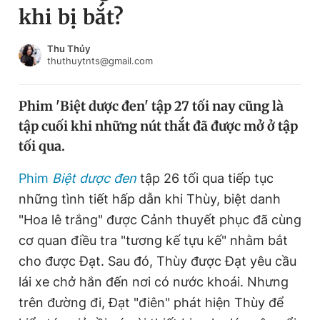
khi bị bắt?
Chuyên mục khác
Tin đã xem
Chào ngày mới
Tin 24h
Thu Thủy
thuthuytnts@gmail.com
Đăng xuất
Tin thị trường
Tin 360
Phim 'Biệt dược đen' tập 27 tối nay cũng là
tập cuối khi những nút thắt đã được mở ở tập
Video
Magazine
tối qua.
Phim
Biệt dược đen
tập 26 tối qua tiếp tục
Sản phẩm khác
những tình tiết hấp dẫn khi Thùy, biệt danh
Tiện ích
Bạn cần biết
"Hoa lê trắng" được Cảnh thuyết phục đã cùng
cơ quan điều tra "tương kế tựu kế" nhằm bắt
cho được Đạt. Sau đó, Thùy được Đạt yêu cầu
Thông tin tòa soạn
Liên hệ quảng cáo
lái xe chở hắn đến nơi có nước
khoái.
Nhưng
trên đường đi, Đạt "điên" phát hiện Thùy để