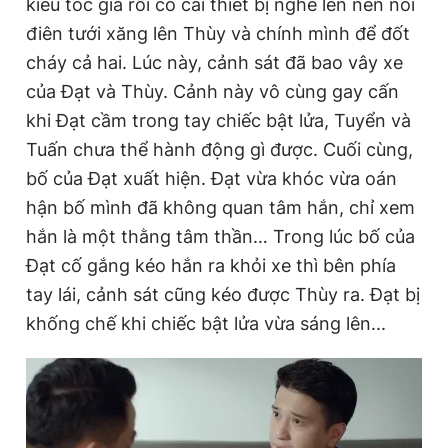
kiểu tóc giả rồi có cài thiết bị nghe lén nên nổi
điên tưới xăng lên Thùy và chính mình để đốt
cháy cả hai. Lúc này, cảnh sát đã bao vây xe
Đọc Thanh Niên trên điện thoại
của Đạt và Thùy. Cảnh này vô cùng gay cấn
khi Đạt cầm trong tay chiếc bật lửa, Tuyển và
Tuấn chưa thể hành động gì được. Cuối cùng,
bố của Đạt xuất hiện. Đạt vừa khóc vừa oán
Theo dõi báo trên
hận bố mình đã không quan tâm hắn, chỉ xem
hắn là một thằng tâm thần… Trong lúc bố của
Hotline
Liên hệ quảng cáo
Đạt cố gắng kéo hắn ra khỏi xe thì bên phía
0906 645 777
0908 780 404
tay lái, cảnh sát cũng kéo được Thùy ra. Đạt bị
khống chế khi chiếc bật lửa vừa sáng lên...
Đặt báo
Quảng cáo
RSS
Tòa soạn
Chính sách bảo
Tổng biên tập: Nguyễn Ngọc Toàn
Phó tổng biên tập thường trực: Hải Thành
Phó tổng biên tập: Lâm Hiếu Dũng
Phó tổng biên tập: Trần Việt Hưng
Tổng thư ký tòa soạn: Đức Trung