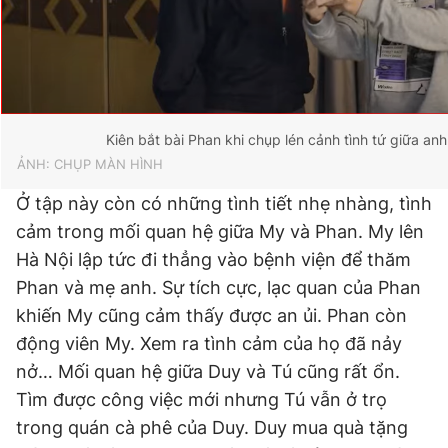
Giấy phép xuất bản số 110/GP - BTTTT cấp ngày 24.3.2020
© 2003-2026 Bản quyền thuộc về Báo Thanh Niên. Cấm sao
chép dưới mọi hình thức nếu không có sự chấp thuận bằng văn
bản. Phát triển bởi ePi Technologies, JSC.
Kiên bắt bài Phan khi chụp lén cảnh tình tứ giữa anh
ẢNH: CHỤP MÀN HÌNH
Ở tập này còn có những tình tiết nhẹ nhàng, tình
cảm trong mối quan hệ giữa My và Phan. My lên
Hà Nội lập tức đi thẳng vào bệnh viện để thăm
Phan và mẹ anh. Sự tích cực, lạc quan của Phan
khiến My cũng cảm thấy được an ủi. Phan còn
động viên My. Xem ra tình cảm của họ đã nảy
nở… Mối quan hệ giữa Duy và Tú cũng rất ổn.
Tìm được công việc mới nhưng Tú vẫn ở trọ
trong quán cà phê của Duy. Duy mua quà tặng