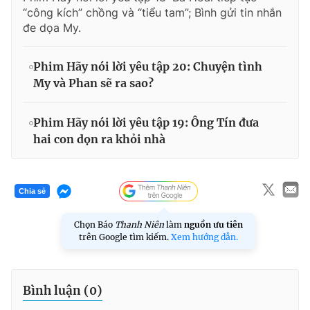
“công kích” chồng và “tiểu tam”; Bình gửi tin nhắn
đe dọa My.
Phim Hãy nói lời yêu tập 20: Chuyện tình
My và Phan sẽ ra sao?
Phim Hãy nói lời yêu tập 19: Ông Tín đưa
hai con dọn ra khỏi nhà
Chia sẻ
Chọn Báo
Thanh Niên
làm
nguồn ưu tiên
trên Google tìm kiếm.
Xem hướng dẫn.
Bình luận (
0
)