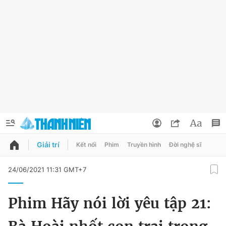
Giải trí
Kết nối
Phim
Truyền hình
Đời nghệ sĩ
QUẢNG CÁO
ĐẶT BÁO
24/06/2021 11:31 GMT+7
Thông tin tài khoản
Phim Hãy nói lời yêu tập 21:
Đổi mật khẩu
Chuyên mục
Tin đã lưu