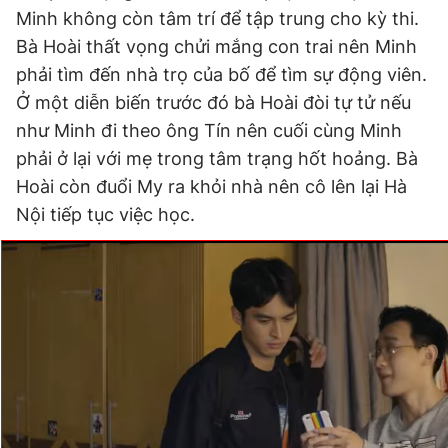
Minh không còn tâm trí để tập trung cho kỳ thi.
Bà Hoài thất vọng chửi mắng con trai nên Minh
Đọc Thanh Niên trên điện thoại
phải tìm đến nhà trọ của bố để tìm sự động viên.
Ở một diễn biến trước đó bà Hoài đòi tự tử nếu
như Minh đi theo ông Tín nên cuối cùng Minh
phải ở lại với mẹ trong tâm trạng hốt hoảng. Bà
Hoài còn đuổi My ra khỏi nhà nên cô lên lại Hà
Theo dõi báo trên
Nội tiếp tục việc học.
Hotline
Liên hệ quảng cáo
0906 645 777
0908 780 404
Đặt báo
Quảng cáo
RSS
Tòa soạn
Chính sách bảo
Tổng biên tập: Nguyễn Ngọc Toàn
Phó tổng biên tập thường trực: Hải Thành
Phó tổng biên tập: Lâm Hiếu Dũng
Phó tổng biên tập: Trần Việt Hưng
Tổng thư ký tòa soạn: Đức Trung