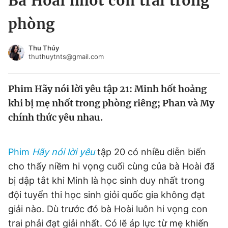
Bà Hoài nhốt con trai trong
Chuyên mục khác
phòng
Tin đã xem
Chào ngày mới
Tin 24h
Thu Thủy
Đăng xuất
thuthuytnts@gmail.com
Tin thị trường
Tin 360
Phim Hãy nói lời yêu tập 21: Minh hốt hoảng
Video
Magazine
khi bị mẹ nhốt trong phòng riêng; Phan và My
chính thức yêu nhau.
Sản phẩm khác
Phim
Hãy nói lời yêu
tập 20 có nhiều diễn biến
Tiện ích
Bạn cần biết
cho thấy niềm hi vọng cuối cùng của bà Hoài đã
bị dập tắt khi Minh là học sinh duy nhất trong
Thông tin tòa soạn
Liên hệ quảng cáo
đội tuyển thi học sinh giỏi quốc gia không đạt
giải nào. Dù trước đó bà Hoài luôn hi vọng con
trai phải đạt giải nhất. Có lẽ áp lực từ mẹ khiến