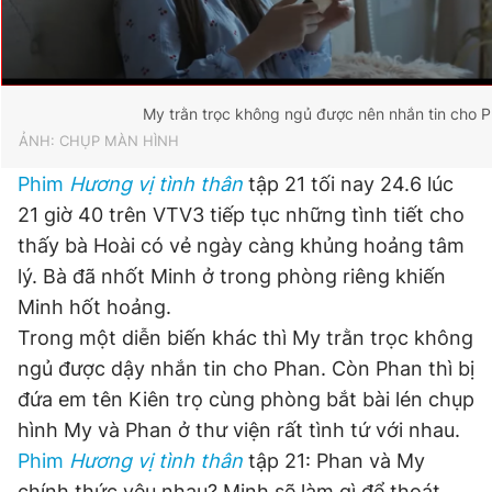
My trằn trọc không ngủ được nên nhắn tin cho 
ẢNH: CHỤP MÀN HÌNH
Phim
Hương vị tình thân
tập 21 tối nay 24.6 lúc
21 giờ 40 trên VTV3 tiếp tục những tình tiết cho
thấy bà Hoài có vẻ ngày càng khủng hoảng tâm
lý. Bà đã nhốt Minh ở trong phòng riêng khiến
Minh hốt hoảng.
Trong một diễn biến khác thì My trằn trọc không
ngủ được dậy nhắn tin cho Phan. Còn Phan thì bị
đứa em tên Kiên trọ cùng phòng bắt bài lén chụp
hình My và Phan ở thư viện rất tình tứ với nhau.
Phim
Hương vị tình thân
tập 21: Phan và My
chính thức yêu nhau? Minh sẽ làm gì để thoát