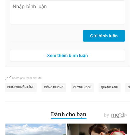
Gửi bình luận
Xem thêm bình luận
Khám phá thêm chủ đề
PHIM TRUYỀN HÌNH
CÔNG DƯƠNG
QUỲNH KOOL
QUANG ANH
NSND