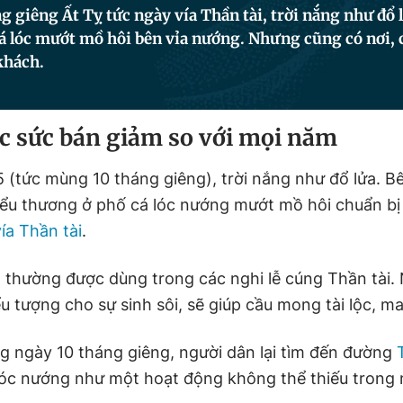
 giêng Ất Tỵ tức ngày vía Thần tài, trời nắng như đổ l
á lóc mướt mồ hôi bên vỉa nướng. Nhưng cũng có nơi, 
khách.
óc sức bán giảm so với mọi năm
 (tức mùng 10 tháng giêng), trời nắng như đổ lửa. Bê
iểu thương ở phố cá lóc nướng mướt mồ hôi chuẩn bị
vía Thần tài
.
 thường được dùng trong các nghi lễ cúng Thần tài. 
ểu tượng cho sự sinh sôi, sẽ giúp cầu mong tài lộc, m
ng ngày 10 tháng giêng, người dân lại tìm đến đường
óc nướng như một hoạt động không thể thiếu trong