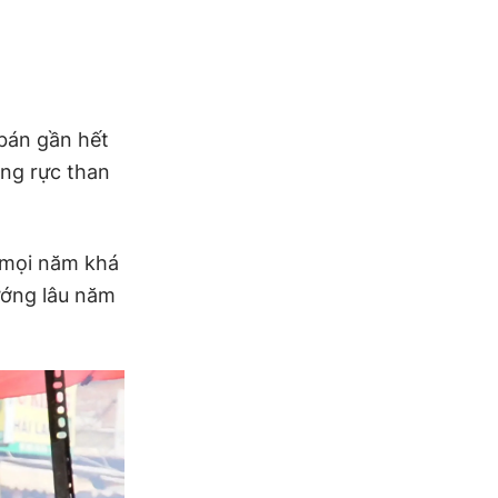
bán gần hết
ớng rực than
 mọi năm khá
ướng lâu năm