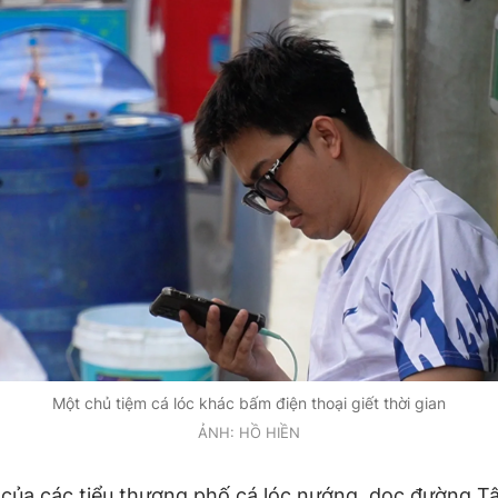
Một chủ tiệm cá lóc khác bấm điện thoại giết thời gian
ẢNH: HỒ HIỀN
 của các tiểu thương phố cá lóc nướng, dọc đường T