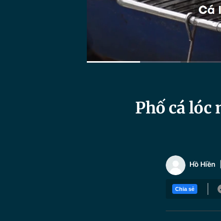
Current
0:24
/
Duration
3:31
Time
Phố cá lóc 
Hồ Hiền
Chia sẻ