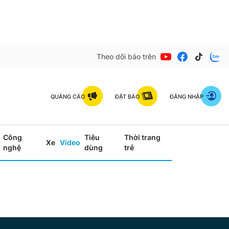
Theo dõi báo trên
QUẢNG CÁO
ĐẶT BÁO
ĐĂNG NHẬP
Công
Tiêu
Thời trang
Xe
Video
nghệ
dùng
trẻ