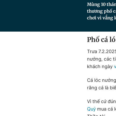
Mùng 10 tháng
thương phố c
chơi vì vắng 
Phố cá l
Trưa 7.2.2025
nướng, các t
khách ngày
Cá lóc nướng
rằng cá là bi
Vì thế cứ đú
Quý
mua cá l