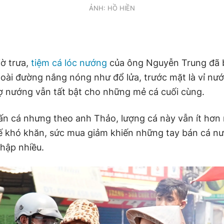
ẢNH: HỒ HIỀN
iờ trưa,
tiệm cá lóc nướng
của ông Nguyễn Trung đã 
goài đường nắng nóng như đổ lửa, trước mặt là vỉ nư
ợ nướng vẫn tất bật cho những mẻ cá cuối cùng.
ấn cá nhưng theo anh Thảo, lượng cá này vẫn ít hơn
tế khó khăn, sức mua giảm khiến những tay bán cá n
hập nhiều.