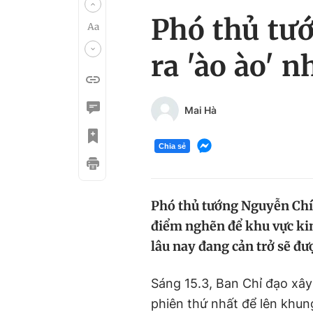
Phó thủ tướ
ra 'ào ào' 
Mai Hà
Chia sẻ
Phó thủ tướng Nguyễn Chí D
điểm nghẽn để khu vực kin
lâu nay đang cản trở sẽ đư
Sáng 15.3, Ban Chỉ đạo xây
phiên thứ nhất để lên khun