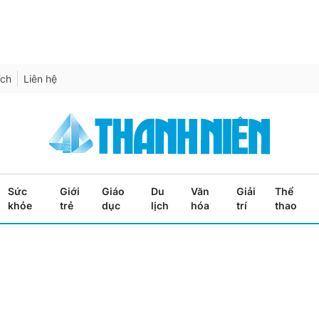
ích
Liên hệ
Sức
Giới
Giáo
Du
Văn
Giải
Thể
khỏe
trẻ
dục
lịch
hóa
trí
thao