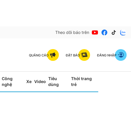
Theo dõi báo trên
QUẢNG CÁO
ĐẶT BÁO
ĐĂNG NHẬP
Công
Tiêu
Thời trang
Xe
Video
nghệ
dùng
trẻ