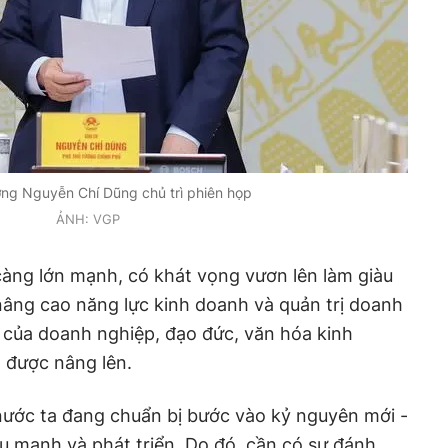
ớng Nguyễn Chí Dũng chủ trì phiên họp
ẢNH: VGP
àng lớn mạnh, có khát vọng vươn lên làm giàu
âng cao năng lực kinh doanh và quản trị doanh
 của doanh nghiệp, đạo đức, văn hóa kinh
 được nâng lên.
nước ta đang chuẩn bị bước vào kỷ nguyên mới -
u mạnh và phát triển. Do đó, cần có sự đánh