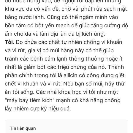
đổ nước nóng vào, để nguội rồi đắp lên những
khu vực da có vấn đề, chờ vài phút rửa sạch mặt
bằng nước lạnh. Cũng có thể ngâm mình vào
bồn tắm có bột yến mạch để giúp tăng cường độ
ẩm cho da và làm dịu làn da bị kích ứng.
Tỏi
. Do chứa các chất tự nhiên chống vi khuẩn
và vi rút, gia vị có mùi hăng này có thể giúp
tránh các bệnh cảm lạnh thông thường hoặc ít
nhất là giảm bớt các triệu chứng của nó. Thành
phần chính trong tỏi là allicin có công dụng giết
chết vi khuẩn và vi rút. Nếu bạn sổ mũi, hãy thử
ăn tỏi sống. Các nhà khoa học ví tỏi như một
"máy bay tiêm kích" mạnh có khả năng chống
lây nhiễm cực kỳ hiệu quả.
Tin liên quan