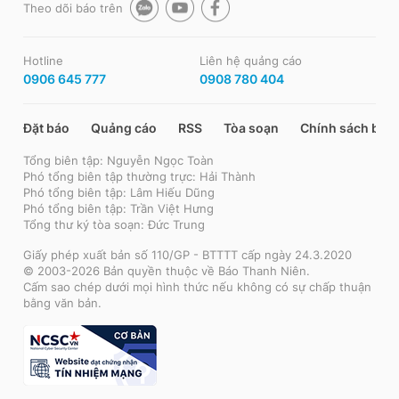
Theo dõi báo trên
Hotline
Liên hệ quảng cáo
0906 645 777
0908 780 404
Đặt báo
Quảng cáo
RSS
Tòa soạn
Chính sách bảo
Tổng biên tập: Nguyễn Ngọc Toàn
Phó tổng biên tập thường trực: Hải Thành
Phó tổng biên tập: Lâm Hiếu Dũng
Phó tổng biên tập: Trần Việt Hưng
Tổng thư ký tòa soạn: Đức Trung
Giấy phép xuất bản số 110/GP - BTTTT cấp ngày 24.3.2020
© 2003-2026 Bản quyền thuộc về Báo Thanh Niên.
Cấm sao chép dưới mọi hình thức nếu không có sự chấp thuận
bằng văn bản.