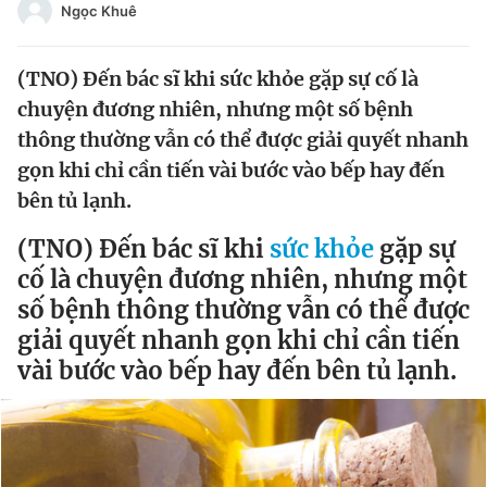
Ngọc Khuê
Chuyên mục khác
Tin đã xem
Chào ngày mới
Tin 24h
(TNO) Đến bác sĩ khi sức khỏe gặp sự cố là
chuyện đương nhiên, nhưng một số bệnh
Đăng xuất
thông thường vẫn có thể được giải quyết nhanh
Tin thị trường
Tin 360
gọn khi chỉ cần tiến vài bước vào bếp hay đến
bên tủ lạnh.
Video
Magazine
(TNO) Đến bác sĩ khi
sức khỏe
gặp sự
cố là chuyện đương nhiên, nhưng một
Sản phẩm khác
số bệnh thông thường vẫn có thể được
Tiện ích
Bạn cần biết
giải quyết nhanh gọn khi chỉ cần tiến
vài bước vào bếp hay đến bên tủ lạnh.
Thông tin tòa soạn
Liên hệ quảng cáo