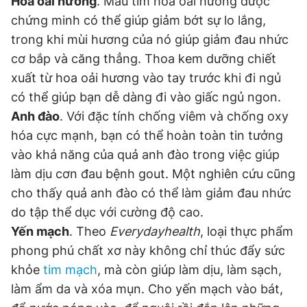
Hoa oải hương
. Màu tím hoa oải hương được
chứng minh có thể giúp giảm bớt sự lo lắng,
trong khi mùi hương của nó giúp giảm đau nhức
cơ bắp và căng thẳng. Thoa kem dưỡng chiết
xuất từ hoa oải hương vào tay trước khi đi ngủ
có thể giúp bạn dễ dàng đi vào giấc ngủ ngon.
Anh đào
. Với đặc tính chống viêm và chống oxy
hóa cực mạnh, bạn có thể hoàn toàn tin tưởng
vào khả năng của quả anh đào trong việc giúp
làm dịu cơn đau bệnh gout. Một nghiên cứu cũng
cho thấy quả anh đào có thể làm giảm đau nhức
do tập thể dục với cường độ cao.
Yến mạch
. Theo
Everydayhealth
, loại thực phẩm
phong phú chất xơ này không chỉ thúc đẩy sức
khỏe
tim mạch
, mà còn giúp làm dịu, làm sạch,
làm ẩm da và xóa mụn. Cho yến mạch vào bát,