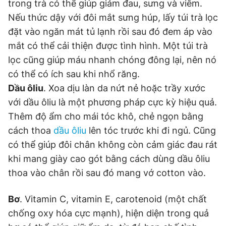
trong trà có thể giúp giảm đau, sưng và viêm.
Giấy phép xuất bản số 110/GP - BTTTT cấp ngày 24.3.2020
Nếu thức dậy với đôi mắt sưng húp, lấy túi trà lọc
© 2003-2026 Bản quyền thuộc về Báo Thanh Niên. Cấm sao
chép dưới mọi hình thức nếu không có sự chấp thuận bằng văn
đặt vào ngăn mát tủ lạnh rồi sau đó đem áp vào
bản. Phát triển bởi ePi Technologies, JSC.
mắt có thể cải thiện được tình hình. Một túi trà
lọc cũng giúp máu nhanh chóng đông lại, nên nó
có thể có ích sau khi nhổ răng.
Dầu ôliu
. Xoa dịu làn da nứt nẻ hoặc trầy xước
với dầu ôliu là một phương pháp cực kỳ hiệu quả.
Thêm độ ẩm cho mái tóc khô, chẻ ngọn bằng
cách thoa
dầu ôliu
lên tóc trước khi đi ngủ. Cũng
có thể giúp đôi chân không còn cảm giác đau rát
khi mang giày cao gót bằng cách dùng dầu ôliu
thoa vào chân rồi sau đó mang vớ cotton vào.
Bơ
. Vitamin C, vitamin E, carotenoid (một chất
chống oxy hóa cực mạnh), hiện diện trong quả