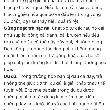
bơ có thể giúp giữ ẩm da, từ đó hạn chế tình
trạng khô và ngứa. Nếu da mặt sần sùi và bong
tróc, nghiền nửa quả bơ và đắp lên trong vòng
30 phút, bạn sẽ thấy hiệu quả rõ rệt.
Gừng hoặc trà bạc hà
. Chất xơ từ các rau họ cải
như súp lơ, bông cải xanh, cải bruxen nếu tiêu
thụ quá nhiều có thể gây đầy hơi, chướng bụng.
Để chống lại những tác dụng phụ không mong
muốn trên, nhâm nhi trà gừng hoặc bạc hà sẽ
giúp cắt giảm lượng khí dư thừa trong đường tiêu
hóa.
Đu đủ
. Trong trường hợp bạn bị đau dạ dày, trà
không thể giúp đỡ thì đu đủ là giải pháp thay thế
tuyệt vời. Enzyme papain trong đu đủ được
chứng minh có tác dụng làm giảm các triệu
chứng đầy hơi, khó tiêu và các tình trạng bất ổn