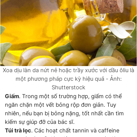
Đọc Thanh Niên trên điện thoại
Theo dõi báo trên
Xoa dịu làn da nứt nẻ hoặc trầy xước với dầu ôliu là
Hotline
Liên hệ quảng cáo
một phương pháp cực kỳ hiệu quả - Ảnh:
0906 645 777
0908 780 404
Shutterstock
Giấm
. Trong một số trường hợp, giấm có thể
Đặt báo
Quảng cáo
RSS
Tòa soạn
Chính sách bảo
ngăn chặn một vết bỏng rộp đơn giản. Tuy
Tổng biên tập: Nguyễn Ngọc Toàn
nhiên, nếu bạn bị bỏng nặng, tốt nhất cần tìm
Phó tổng biên tập thường trực: Hải Thành
kiếm sự giúp đỡ của bác sĩ.
Phó tổng biên tập: Lâm Hiếu Dũng
Phó tổng biên tập: Trần Việt Hưng
Túi trà lọc
. Các hoạt chất tannin và caffeine
Tổng thư ký tòa soạn: Đức Trung