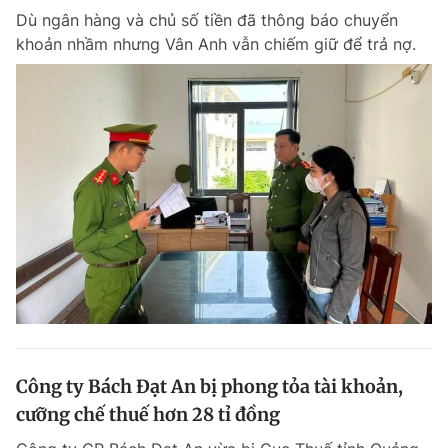
Dù ngân hàng và chủ số tiền đã thông báo chuyển
Giấy phép xuất bản số 110/GP - BTTTT cấp ngày 24.3.2020
© 2003-2026 Bản quyền thuộc về Báo Thanh Niên. Cấm sao chép
khoản nhầm nhưng Vân Anh vẫn chiếm giữ để trả nợ.
dưới mọi hình thức nếu không có sự chấp thuận bằng văn bản.
Phát triển bởi ePi Technologies, JSC.
Công ty Bách Đạt An bị phong tỏa tài khoản,
cưỡng chế thuế hơn 28 tỉ đồng