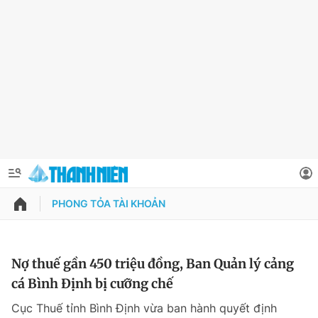
PHONG TỎA TÀI KHOẢN
QUẢNG CÁO
ĐẶT BÁO
Thông tin tài khoản
Nợ thuế gần 450 triệu đồng, Ban Quản lý cảng
cá Bình Định bị cưỡng chế
Đổi mật khẩu
Chuyên mục
Cục Thuế tỉnh Bình Định vừa ban hành quyết định
Tin đã lưu