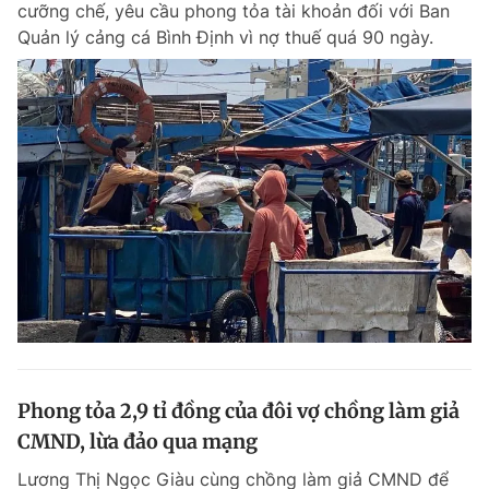
cưỡng chế, yêu cầu phong tỏa tài khoản đối với Ban
Chuyên mục khác
Quản lý cảng cá Bình Định vì nợ thuế quá 90 ngày.
Tin đã xem
Chào ngày mới
Tin 24h
Đăng xuất
Tin thị trường
Tin 360
Video
Magazine
Sản phẩm khác
Tiện ích
Bạn cần biết
Thông tin tòa soạn
Liên hệ quảng cáo
Phong tỏa 2,9 tỉ đồng của đôi vợ chồng làm giả
CMND, lừa đảo qua mạng
Lương Thị Ngọc Giàu cùng chồng làm giả CMND để