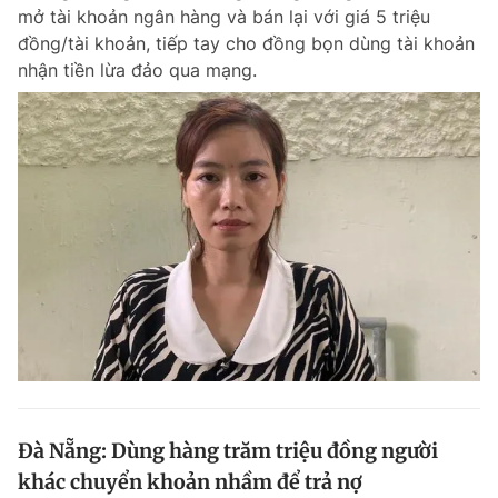
mở tài khoản ngân hàng và bán lại với giá 5 triệu
đồng/tài khoản, tiếp tay cho đồng bọn dùng tài khoản
nhận tiền lừa đảo qua mạng.
Đọc Thanh Niên trên điện thoại
Theo dõi báo trên
Hotline
Liên hệ quảng cáo
0906 645 777
0908 780 404
Đặt báo
Quảng cáo
RSS
Tòa soạn
Chính sách bảo m
Tổng biên tập: Nguyễn Ngọc Toàn
Phó tổng biên tập thường trực: Hải Thành
Phó tổng biên tập: Lâm Hiếu Dũng
Đà Nẵng: Dùng hàng trăm triệu đồng người
Phó tổng biên tập: Trần Việt Hưng
khác chuyển khoản nhầm để trả nợ
Tổng thư ký tòa soạn: Đức Trung