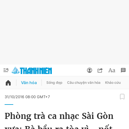
Văn hóa
Sống đẹp
Câu chuyện văn hóa
Khảo cứu
X
QUẢNG CÁO
ĐẶT BÁO
31/10/2016 08:00 GMT+7
Thông tin tài khoản
Phòng trà ca nhạc Sài Gòn
Đổi mật khẩu
Chuyên mục
Tin đã lưu