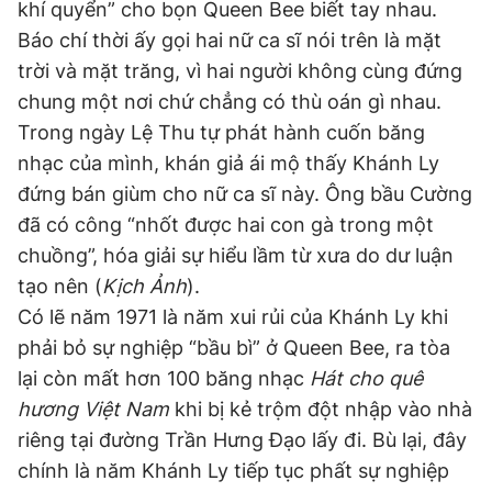
khí quyển” cho bọn Queen Bee biết tay nhau.
Báo chí thời ấy gọi hai nữ ca sĩ nói trên là mặt
trời và mặt trăng, vì hai người không cùng đứng
chung một nơi chứ chẳng có thù oán gì nhau.
Trong ngày Lệ Thu tự phát hành cuốn băng
nhạc của mình, khán giả ái mộ thấy Khánh Ly
đứng bán giùm cho nữ ca sĩ này. Ông bầu Cường
đã có công “nhốt được hai con gà trong một
chuồng”, hóa giải sự hiểu lầm từ xưa do dư luận
tạo nên (
Kịch Ảnh
).
Có lẽ năm 1971 là năm xui rủi của Khánh Ly khi
phải bỏ sự nghiệp “bầu bì” ở Queen Bee, ra tòa
lại còn mất hơn 100 băng nhạc
Hát cho quê
hương Việt Nam
khi bị kẻ trộm đột nhập vào nhà
riêng tại đường Trần Hưng Đạo lấy đi. Bù lại, đây
chính là năm Khánh Ly tiếp tục phất sự nghiệp