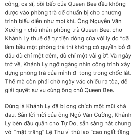
công, ca sĩ, bồi bếp của Queen Bee đều không
Giấy phép xuất bản số 110/GP - BTTTT cấp ngày 24.3.2020
© 2003-2026 Bản quyền thuộc về Báo Thanh Niên. Cấm sao
được vào phòng trà để chuẩn bị cho chương
chép dưới mọi hình thức nếu không có sự chấp thuận bằng văn
trình biểu diễn như mọi khi. Ông Nguyễn Văn
bản. Phát triển bởi ePi Technologies, JSC.
Xướng - chủ nhân phòng trà Queen Bee, cho
Khánh Ly thuê đã tự tiện đóng cửa với lý do “đã
làm bầu một phòng trà thì không có quyền bỏ đi
đâu dù chỉ một đêm, dù chỉ một vài giờ”. Và ngày
trở về, Khánh Ly ngỡ ngàng nhìn công trình xây
dựng phòng trà của mình đi tong trong chốc lát.
Thế mà còn phải chờ ngày vác chiếu ra tòa, để
giải quyết sự vụ cùng ông chủ Queen Bee.
Đúng là Khánh Ly đã bị ong chích một mũi khá
đau. Sẵn lời mời của ông Ngô Văn Cường, Khánh
Ly bèn đầu quân cho Tự Do, sẵn sàng hát chung
với “mặt trăng” Lệ Thu vì thù lao “cao ngất tầng