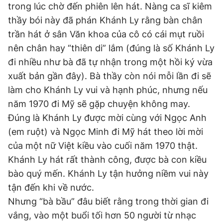
trong lúc chờ đến phiên lên hát. Nàng ca sĩ kiêm
thầy bói này đã phán Khánh Ly rằng bàn chân
trần hát ở sân Văn khoa của cô có cái mụt ruồi
Đọc Thanh Niên trên điện thoại
nên chân hay “thiên di” lắm (đúng là số Khánh Ly
đi nhiều như bà đã tự nhận trong một hồi ký vừa
xuất bản gần đây). Bà thầy còn nói mỗi lần đi sẽ
làm cho Khánh Ly vui và hạnh phúc, nhưng nếu
Theo dõi báo trên
năm 1970 đi Mỹ sẽ gặp chuyện không may.
Đúng là Khánh Ly được mời cùng với Ngọc Anh
Hotline
Liên hệ quảng cáo
(em ruột) và Ngọc Minh đi Mỹ hát theo lời mời
0906 645 777
0908 780 404
của một nữ Việt kiều vào cuối năm 1970 thật.
Khánh Ly hát rất thành công, được bà con kiều
Đặt báo
Quảng cáo
RSS
Tòa soạn
Chính sách bảo
bào quý mến. Khánh Ly tận hưởng niềm vui này
Tổng biên tập: Nguyễn Ngọc Toàn
tận đến khi về nước.
Phó tổng biên tập thường trực: Hải Thành
Phó tổng biên tập: Lâm Hiếu Dũng
Nhưng “bà bầu” đâu biết rằng trong thời gian đi
Phó tổng biên tập: Trần Việt Hưng
vắng, vào một buổi tối hơn 50 người từ nhạc
Tổng thư ký tòa soạn: Đức Trung