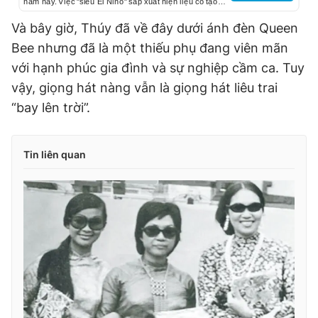
năm nay. Việc "siêu El Nino" sắp xuất hiện liệu có tạo
nên cơn sốt giá lương thực toàn cầu như cách đây 3
năm?
Và bây giờ, Thúy đã về đây dưới ánh đèn Queen
Bee nhưng đã là một thiếu phụ đang viên mãn
với hạnh phúc gia đình và sự nghiệp cầm ca. Tuy
vậy, giọng hát nàng vẫn là giọng hát liêu trai
“bay lên trời”.
Tin liên quan