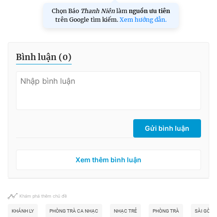
Chọn Báo
Thanh Niên
làm
nguồn ưu tiên
trên Google tìm kiếm.
Xem hướng dẫn.
Bình luận (
0
)
Gửi bình luận
Xem thêm bình luận
Khám phá thêm chủ đề
KHÁNH LY
PHÒNG TRÀ CA NHẠC
NHẠC TRẺ
PHÒNG TRÀ
SÀI GÒN 