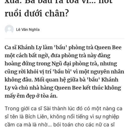
xưa: Bà bầu ra tòa vì... nốt
Chuyên mục khác
ruồi dưới chân?
Tin đã xem
Chào ngày mới
Tin 24h
Đăng xuất
Lê Văn Nghĩa
Tin thị trường
Tin 360
Ca sĩ Khánh Ly làm 'bầu' phòng trà Queen Bee
Video
Magazine
một cách bất ngờ, đưa phòng trà này đàng
hoàng đứng trong Ngũ đại phòng trà, nhưng
cũng rời khỏi vị trí 'bầu bì' vì một nguyên nhân
Sản phẩm khác
không đâu. Mối quan hệ giữa bà 'bầu' Khánh
Ly và chủ nhà hàng Queen Bee kết thúc không
Tiện ích
Bạn cần biết
mấy êm đẹp ở tòa án.
Thông tin tòa soạn
Liên hệ quảng cáo
Trong giới ca sĩ Sài thành lúc đó có một nàng ca
sĩ tên là Bích Liên, không nổi tiếng vì sự nghiệp
cầm ca mà là nhờ… bói toán cho các nữ ca sĩ