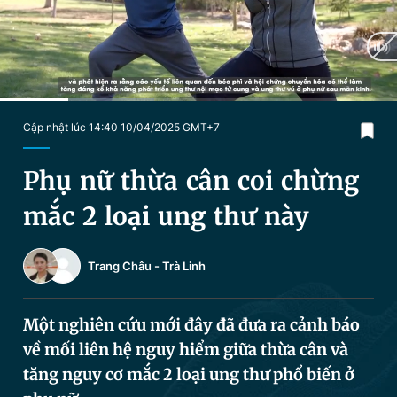
Chuyên mục khác
Tin đã xem
Chào ngày mới
Tin 24h
Đăng xuất
Tin thị trường
Tin 360
Current
0:18
/
Duration
1:40
Cập nhật lúc 14:40 10/04/2025 GMT+7
Time
Video
Magazine
Phụ nữ thừa cân coi chừng
mắc 2 loại ung thư này
Sản phẩm khác
Trang Châu
-
Trà Linh
Tiện ích
Bạn cần biết
Một nghiên cứu mới đây đã đưa ra cảnh báo
Thông tin tòa soạn
Liên hệ quảng cáo
về mối liên hệ nguy hiểm giữa thừa cân và
tăng nguy cơ mắc 2 loại ung thư phổ biến ở