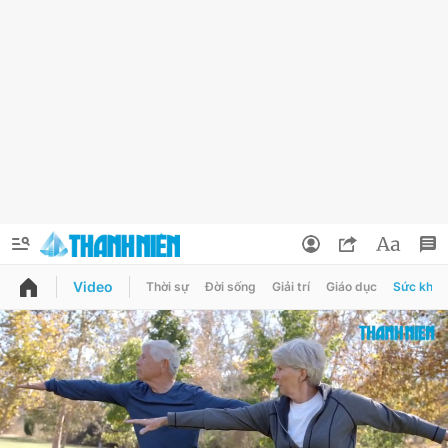
Video
Thời sự
Đời sống
Giải trí
Giáo dục
Sức khỏe
QUẢNG CÁO
ĐẶT BÁO
Thông tin tài khoản
Đổi mật khẩu
Chuyên mục
Tin đã lưu