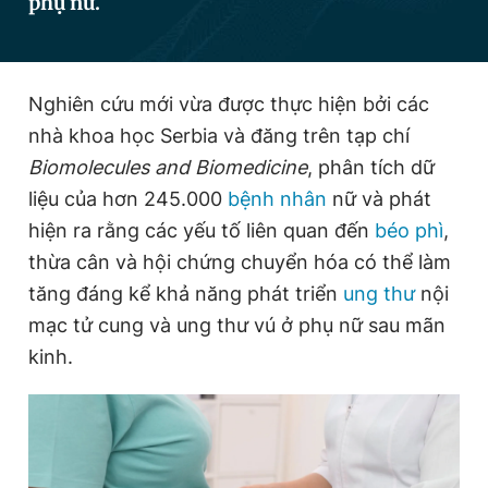
phụ nữ.
Đọc Thanh Niên trên điện thoại
Nghiên cứu mới vừa được thực hiện bởi các
nhà khoa học Serbia và đăng trên tạp chí
Biomolecules and Biomedicine
, phân tích dữ
liệu của hơn 245.000
bệnh nhân
nữ và phát
Theo dõi báo trên
hiện ra rằng các yếu tố liên quan đến
béo phì
,
thừa cân và hội chứng chuyển hóa có thể làm
Hotline
Liên hệ quảng cáo
tăng đáng kể khả năng phát triển
ung thư
nội
0906 645 777
0908 780 404
mạc tử cung và ung thư vú ở phụ nữ sau mãn
Đặt báo
Quảng cáo
RSS
Tòa soạn
Chính sách bảo
kinh.
Tổng biên tập: Nguyễn Ngọc Toàn
Phó tổng biên tập thường trực: Hải Thành
Phó tổng biên tập: Lâm Hiếu Dũng
Phó tổng biên tập: Trần Việt Hưng
Tổng thư ký tòa soạn: Đức Trung