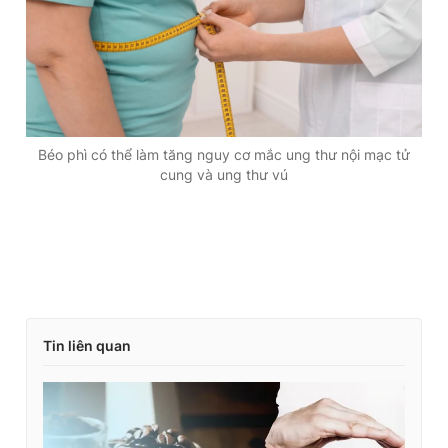
Giấy phép xuất bản số 110/GP - BTTTT cấp ngày 24.3.2020
© 2003-2026 Bản quyền thuộc về Báo Thanh Niên. Cấm sao
chép dưới mọi hình thức nếu không có sự chấp thuận bằng văn
bản. Phát triển bởi ePi Technologies, JSC.
Béo phì có thể làm tăng nguy cơ mắc ung thư nội mạc tử
cung và ung thư vú
Tin liên quan