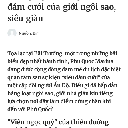
đám cưới của giới ngôi sao,
Chuyên mục khác
Tin đã xem
siêu giàu
Chào ngày mới
Tin 24h
Đăng xuất
Nguồn: Bim
Tin thị trường
Tin 360
Tọa lạc tại Bãi Trường, một trong những bãi
Video
Magazine
biển đẹp nhất hành tinh, Phu Quoc Marina
đang được cộng đồng đam mê du lịch đặc biệt
Sản phẩm khác
quan tâm sau sự kiện “siêu đám cưới” của
một cặp đôi người Ấn Độ. Điều gì đã hấp dẫn
Tiện ích
Bạn cần biết
hàng loạt ngôi sao, giới nhà giàu kín tiếng
lựa chọn nơi đây làm điểm dừng chân khi
Thông tin tòa soạn
Liên hệ quảng cáo
đến với Phú Quốc?
"Viên ngọc quý" của thiên đường