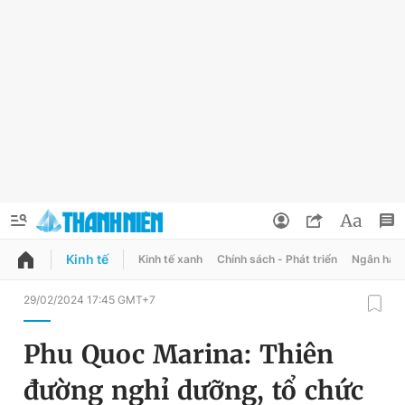
Kinh tế
Kinh tế xanh
Chính sách - Phát triển
Ngân hàn
QUẢNG CÁO
ĐẶT BÁO
29/02/2024 17:45 GMT+7
Thông tin tài khoản
Phu Quoc Marina: Thiên
Đổi mật khẩu
Chuyên mục
đường nghỉ dưỡng, tổ chức
Tin đã lưu