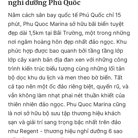
nghỉ dưỡng Phú Quốc
Nằm cách sân bay quốc tế Phú Quốc chỉ 15
Đọc Thanh Niên trên điện thoại
phút, Phu Quoc Marina sở hữu bãi biển tuyệt
đẹp dài 1,5km tại Bãi Trường, một trong những
nơi ngắm hoàng hôn đẹp nhất đảo ngọc. Khu
phức hợp được bao quanh bởi tầng tầng lớp
Theo dõi báo trên
lớp cây xanh bản địa đan xen với những công
trình kiến trúc biểu tượng cùng những lối tản
bộ dọc khu du lịch và men theo bờ biển. Tất
Hotline
Liên hệ quảng cáo
0906 645 777
0908 780 404
cả tạo nên một ốc đảo riêng biệt, quyến rũ, và
vẫn không làm nhạt phai nét thuần khiết của
Đặt báo
Quảng cáo
RSS
Tòa soạn
Chính sách bảo
thiên nhiên đảo ngọc. Phu Quoc Marina cũng
Tổng biên tập: Nguyễn Ngọc Toàn
là nơi sở hữu bộ sưu tập thương hiệu khách
Phó tổng biên tập thường trực: Hải Thành
sạn và giải trí sang trọng bậc nhất trên đảo
Phó tổng biên tập: Lâm Hiếu Dũng
Phó tổng biên tập: Trần Việt Hưng
như Regent - thương hiệu nghỉ dưỡng 6 sao
Tổng thư ký tòa soạn: Đức Trung