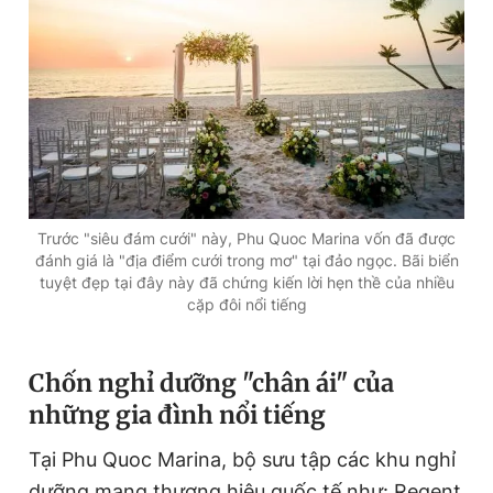
Trước "siêu đám cưới" này, Phu Quoc Marina vốn đã được
đánh giá là "địa điểm cưới trong mơ" tại đảo ngọc. Bãi biển
tuyệt đẹp tại đây này đã chứng kiến lời hẹn thề của nhiều
cặp đôi nổi tiếng
Chốn nghỉ dưỡng "chân ái" của
những gia đình nổi tiếng
Tại Phu Quoc Marina, bộ sưu tập các khu nghỉ
dưỡng mang thương hiệu quốc tế như: Regent