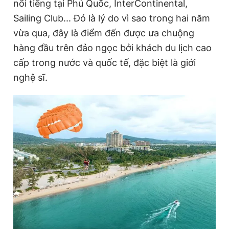
nổi tiếng tại Phú Quốc, InterContinental,
Giấy phép xuất bản số 110/GP - BTTTT cấp ngày 24.3.2020
Sailing Club... Đó là lý do vì sao trong hai năm
© 2003-2026 Bản quyền thuộc về Báo Thanh Niên. Cấm sao
chép dưới mọi hình thức nếu không có sự chấp thuận bằng văn
vừa qua, đây là điểm đến được ưa chuộng
bản. Phát triển bởi ePi Technologies, JSC.
hàng đầu trên đảo ngọc bởi khách du lịch cao
cấp trong nước và quốc tế, đặc biệt là giới
nghệ sĩ.