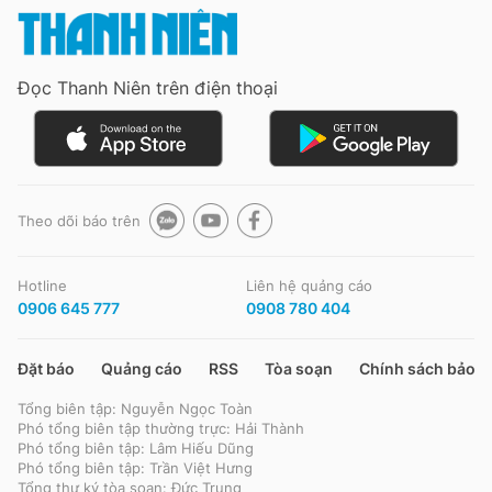
Giấy phép xuất bản số 110/GP - BTTTT cấp ngày 24.3.2020
© 2003-2026 Bản quyền thuộc về Báo Thanh Niên. Cấm sao chép
dưới mọi hình thức nếu không có sự chấp thuận bằng văn bản.
Phát triển bởi ePi Technologies, JSC.
Đọc Thanh Niên trên điện thoại
Theo dõi báo trên
Hotline
Liên hệ quảng cáo
0906 645 777
0908 780 404
Đặt báo
Quảng cáo
RSS
Tòa soạn
Chính sách bảo m
Tổng biên tập: Nguyễn Ngọc Toàn
Phó tổng biên tập thường trực: Hải Thành
Phó tổng biên tập: Lâm Hiếu Dũng
Phó tổng biên tập: Trần Việt Hưng
Tổng thư ký tòa soạn: Đức Trung