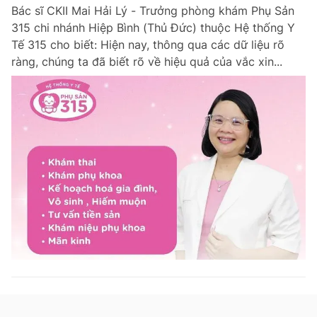
Bác sĩ CKII Mai Hải Lý - Trưởng phòng khám Phụ Sản
315 chi nhánh Hiệp Bình (Thủ Đức) thuộc Hệ thống Y
Tế 315 cho biết: Hiện nay, thông qua các dữ liệu rõ
Đọc Thanh Niên trên điện thoại
ràng, chúng ta đã biết rõ về hiệu quả của vắc xin...
Theo dõi báo trên
Hotline
Liên hệ quảng cáo
0906 645 777
0908 780 404
Đặt báo
Quảng cáo
RSS
Tòa soạn
Chính sách bảo m
Tổng biên tập: Nguyễn Ngọc Toàn
Phó tổng biên tập thường trực: Hải Thành
Phó tổng biên tập: Lâm Hiếu Dũng
Phó tổng biên tập: Trần Việt Hưng
Tổng thư ký tòa soạn: Đức Trung