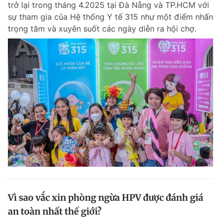
trở lại trong tháng 4.2025 tại Đà Nẵng và TP.HCM với
Chuyên mục khác
sự tham gia của Hệ thống Y tế 315 như một điểm nhấn
Tin đã xem
trọng tâm và xuyên suốt các ngày diễn ra hội chợ.
Chào ngày mới
Tin 24h
Đăng xuất
Tin thị trường
Tin 360
Video
Magazine
Sản phẩm khác
Tiện ích
Bạn cần biết
Thông tin tòa soạn
Liên hệ quảng cáo
Vì sao vắc xin phòng ngừa HPV được đánh giá
an toàn nhất thế giới?