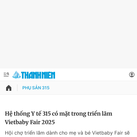
PHỤ SẢN 315
QUẢNG CÁO
ĐẶT BÁO
Thông tin tài khoản
Hệ thống Y tế 315 có mặt trong triển lãm
Vietbaby Fair 2025
Đổi mật khẩu
Chuyên mục
Hội chợ triển lãm dành cho mẹ và bé Vietbaby Fair sẽ
Tin đã lưu