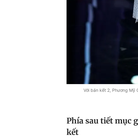
Với bán kết 2, Phương Mỹ 
Phía sau tiết mục
kết