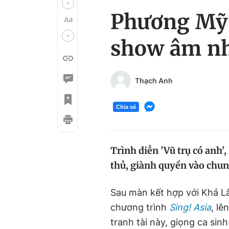
Phương Mỹ 
show âm nh
Thạch Anh
Chia sẻ
Trình diễn 'Vũ trụ có anh'
thủ, giành quyền vào chun
Sau màn kết hợp với Khả L
chương trình
Sing! Asia
, lê
tranh tài này, giọng ca si