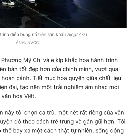
trình diễn bùng nổ trên sân khấu
Sing! Asia
ẢNH: NVCC
 Phương Mỹ Chi và ê kíp khắc họa hành trình
iên bản tốt đẹp hơn của chính mình, vượt qua
à hoàn cảnh. Tiết mục hòa quyện giữa chất liệu
iện đại, tạo nên một trải nghiệm âm nhạc mới
 văn hóa Việt.
 này tôi chọn ca trù, một nét rất riêng của văn
uyện đó theo cách trẻ trung và gần gũi hơn. Tôi
thể bay xa một cách thật tự nhiên, sống động