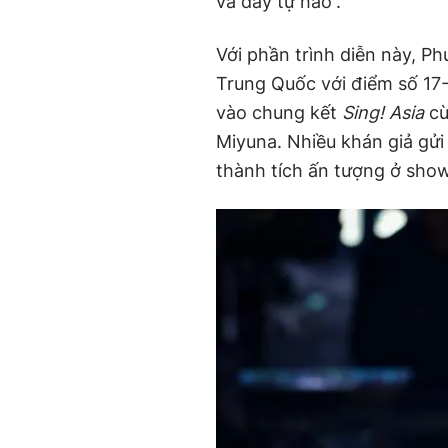
và đầy tự hào”.
Với phần trình diễn này, P
Trung Quốc với điểm số 17-
vào chung kết
Sing! Asia
cù
Miyuna. Nhiều khán giả gửi
thành tích ấn tượng ở sho