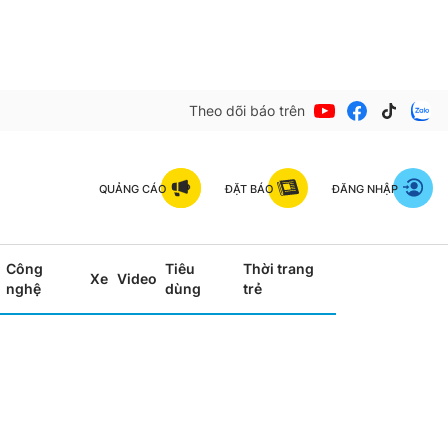
Theo dõi báo trên
QUẢNG CÁO
ĐẶT BÁO
ĐĂNG NHẬP
Công
Tiêu
Thời trang
Xe
Video
nghệ
dùng
trẻ