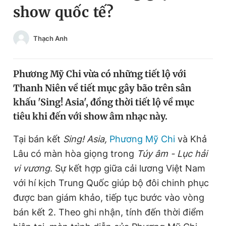
show quốc tế?
Chuyên mục khác
Tin đã xem
Chào ngày mới
Tin 24h
Thạch Anh
Đăng xuất
Tin thị trường
Tin 360
Phương Mỹ Chi vừa có những tiết lộ với
Thanh Niên về tiết mục gây bão trên sân
Video
Magazine
khấu 'Sing! Asia', đồng thời tiết lộ về mục
tiêu khi đến với show âm nhạc này.
Sản phẩm khác
Tại bán kết
Sing! Asia,
Phương Mỹ Chi
và Khả
Lâu có màn hòa giọng trong
Túy âm - Lục hải
Tiện ích
Bạn cần biết
vi vương
. Sự kết hợp giữa cải lương Việt Nam
với hí kịch Trung Quốc giúp bộ đôi chinh phục
Thông tin tòa soạn
Liên hệ quảng cáo
được ban giám khảo, tiếp tục bước vào vòng
bán kết 2. Theo ghi nhận, tính đến thời điểm