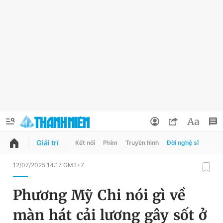
Giải trí
Kết nối
Phim
Truyền hình
Đời nghệ sĩ
QUẢNG CÁO
ĐẶT BÁO
12/07/2025 14:17 GMT+7
Thông tin tài khoản
Phương Mỹ Chi nói gì về
Đổi mật khẩu
Chuyên mục
màn hát cải lương gây sốt ở
Tin đã lưu