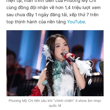
hiện tại, màn trình diễn của Phương Mỹ Chi
cùng đồng đội nhận về hơn 1,4 triệu lượt xem
sau chưa đầy 1 ngày đăng tải, xếp thứ 7 trên
Đọc Thanh Niên trên điện thoại
top thịnh hành của nền tảng
YouTube
.
Theo dõi báo trên
Hotline
Liên hệ quảng cáo
0906 645 777
0908 780 404
Đặt báo
Quảng cáo
RSS
Tòa soạn
Chính sách bảo
Tổng biên tập: Nguyễn Ngọc Toàn
Phó tổng biên tập thường trực: Hải Thành
Phó tổng biên tập: Lâm Hiếu Dũng
Phương Mỹ Chi tiến sâu khi "chinh chiến" ở show âm nhạc
Phó tổng biên tập: Trần Việt Hưng
quốc tế
Tổng thư ký tòa soạn: Đức Trung