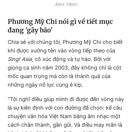
ẢNH: FBNV
Giấy phép xuất bản số 110/GP - BTTTT cấp ngày 24.3.2020
© 2003-2026 Bản quyền thuộc về Báo Thanh Niên. Cấm sao
chép dưới mọi hình thức nếu không có sự chấp thuận bằng văn
Phương Mỹ Chi nói gì về tiết mục
bản. Phát triển bởi ePi Technologies, JSC.
đang 'gây bão'
Chia sẻ với chúng tôi, Phương Mỹ Chi cho biết
khi được xướng tên vào vòng tiếp theo của
Sing! Asia
, cô xúc động và tự hào. Bởi với
giọng ca sinh năm 2003, đây không chỉ là cột
mốc quan trọng mà còn là thành quả của
những ngày nỗ lực cùng ê kíp.
“Tôi nghĩ điều giúp mình đi được đến vòng này
là sự kiên định với con đường đã chọn: kể câu
chuyện văn hóa Việt Nam bằng âm nhạc một
cách chân thành, gần gũi. Và điều may mắn là