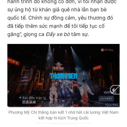
hành trình đó không cô đơn, vì tôi nhận được
sự ủng hộ từ khán giả quê nhà lẫn bạn bè
quốc tế. Chính sự đồng cảm, yêu thương đó
đã tiếp thêm sức mạnh để tôi tiếp tục cố
gắng”, giọng ca
Đẩy xe bò
tâm sự.
C
0:02
/
D
3:09
Phương Mỹ Chi thắng bán kết 1 nhờ hát cải lương Việt Nam
kết hợp hí kịch Trung Quốc
u
u