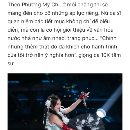
r
r
Theo Phương Mỹ Chi, ở mỗi chặng thi sẽ
r
a
mang đến cho cô những áp lực riêng. Nữ ca sĩ
e
t
quan niệm các tiết mục không chỉ để biểu
n
i
diễn, mà còn là cơ hội giới thiệu về văn hóa
t
o
nước nhà như âm nhạc, trang phục… “Chính
T
n
những thêm thắt đó đã khiến cho hành trình
i
của tôi trở nên ý nghĩa hơn”, giọng ca 10X tâm
sự.
m
e