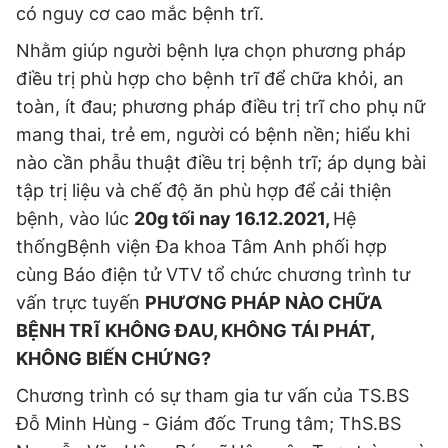
có nguy cơ cao mắc bệnh trĩ.
Nhằm giúp người bệnh lựa chọn phương pháp
điều trị phù hợp cho bệnh trĩ để chữa khỏi, an
toàn, ít đau; phương pháp điều trị trĩ cho phụ nữ
mang thai, trẻ em, người có bệnh nền; hiểu khi
nào cần phẫu thuật điều trị bệnh trĩ; áp dụng bài
tập trị liệu và chế độ ăn phù hợp để cải thiện
bệnh, vào lúc
20
g tối nay 16
.12
.2021,
Hệ
thốngBệnh viện Đa khoa Tâm Anh phối hợp
cùng Báo điện tử VTV tổ chức chương trình tư
vấn trực tuyến
PHƯƠNG PHÁP NÀO CHỮA
BỆNH TRĨ KHÔNG ĐAU, KHÔNG TÁI PHÁT,
KHÔNG BIẾN CHỨNG?
Chương trình có sự tham gia tư vấn của TS.BS
Đỗ Minh Hùng - Giám đốc Trung tâm; ThS.BS