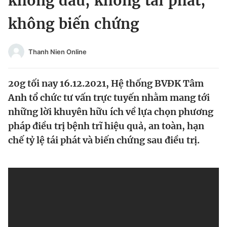
không đau, không tái phát,
Chuyên mục khác
không biến chứng
Tin đã xem
Chào ngày mới
Tin 24h
Đăng xuất
Thanh Nien Online
Tin thị trường
Tin 360
20g tối nay 16.12.2021, Hệ thống BVĐK Tâm
Video
Magazine
Anh tổ chức tư vấn trực tuyến nhằm mang tới
những lời khuyên hữu ích về lựa chọn phương
pháp điều trị bệnh trĩ hiệu quả, an toàn, hạn
Sản phẩm khác
chế tỷ lệ tái phát và biến chứng sau điều trị.
Tiện ích
Bạn cần biết
Thông tin tòa soạn
Liên hệ quảng cáo