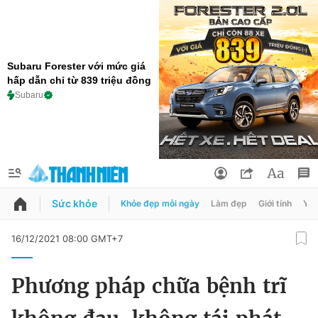
Subaru Forester với mức giá
hấp dẫn chỉ từ 839 triệu đồng
Subaru
Sức khỏe
Khỏe đẹp mỗi ngày
Làm đẹp
Giới tính
Y t
QUẢNG CÁO
ĐẶT BÁO
16/12/2021 08:00 GMT+7
Thông tin tài khoản
Phương pháp chữa bệnh trĩ
Đổi mật khẩu
Chuyên mục
Tin đã lưu