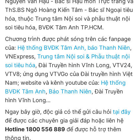
Nguyễn Văn Hậu - Bác sĩ Hậu môn Trực tràng và
ThS.BS Ngô Hoàng Kiến Tâm - Bác sĩ Ngoại tiêu
hóa, thuộc Trung tâm Nội soi và phẫu thuật nội
soi tiêu hóa, BVĐK Tâm Anh TP.HCM.
Chương trình được phát sóng trên các fanpage
của:
Hệ thống BVĐK Tâm Anh, báo Thanh Niên
,
VNExpress,
Trung tâm Nội soi & Phẫu thuật nội
soi tiêu hóa
, Đài Truyền hình Vĩnh Long, VTV24,
VTV8; ứng dụng VTVGo của Đài truyền hình Việt
Nam; website và kênh youtube của:
Hệ thống
BVĐK Tâm Anh
,
Báo Thanh Niên
, Đài Truyền
hình Vĩnh Long…
Ngay bây giờ, độc giả có thể gửi câu hỏi
tại đây
để được các chuyên gia giải đáp hoặc liên hệ
Hotline 1800 556 889
để được hỗ trợ thêm
thông tin.