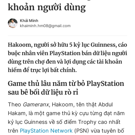
khoản người dùng
Chuyên mục khác
Tin đã xem
Chào ngày mới
Tin 24h
Khải Minh
khaiminh.hm08@gmail.com
Đăng xuất
Tin thị trường
Tin 360
Hakoom, người sở hữu 5 kỷ lục Guinness, cáo
buộc nhân viên PlayStation bán dữ liệu người
Video
Magazine
dùng trên chợ đen và lợi dụng các tài khoản
hiếm để trục lợi bất chính.
Sản phẩm khác
Game thủ lâu năm từ bỏ PlayStation
sau bê bối dữ liệu rò rỉ
Tiện ích
Bạn cần biết
Theo
Gameranx
, Hakoom, tên thật Abdul
Thông tin tòa soạn
Liên hệ quảng cáo
Hakam, là một game thủ kỳ cựu từng đạt năm
kỷ lục Guinness về số điểm Trophy cao nhất
trên
PlayStation Network
(PSN) vừa tuyên bố