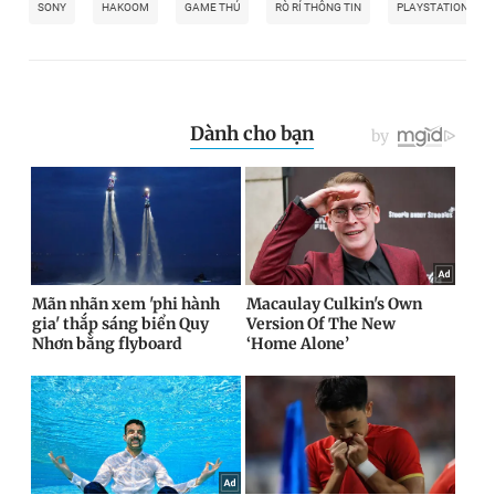
SONY
HAKOOM
GAME THỦ
RÒ RỈ THÔNG TIN
PLAYSTATION