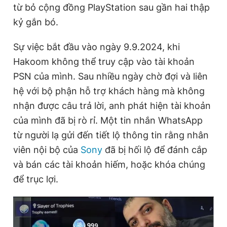
từ bỏ cộng đồng PlayStation sau gần hai thập
kỷ gắn bó.
Đọc Thanh Niên trên điện thoại
Sự việc bắt đầu vào ngày 9.9.2024, khi
Hakoom không thể truy cập vào tài khoản
PSN của mình. Sau nhiều ngày chờ đợi và liên
hệ với bộ phận hỗ trợ khách hàng mà không
Theo dõi báo trên
nhận được câu trả lời, anh phát hiện tài khoản
của mình đã bị rò rỉ. Một tin nhắn WhatsApp
Hotline
Liên hệ quảng cáo
từ người lạ gửi đến tiết lộ thông tin rằng nhân
0906 645 777
0908 780 404
viên nội bộ của
Sony
đã bị hối lộ để đánh cắp
và bán các tài khoản hiếm, hoặc khóa chúng
Đặt báo
Quảng cáo
RSS
Tòa soạn
Chính sách bảo
để trục lợi.
Tổng biên tập: Nguyễn Ngọc Toàn
Phó tổng biên tập thường trực: Hải Thành
Phó tổng biên tập: Lâm Hiếu Dũng
Phó tổng biên tập: Trần Việt Hưng
Tổng thư ký tòa soạn: Đức Trung