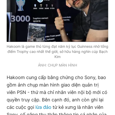
Giấy phép xuất bản số 110/GP - BTTTT cấp ngày 24.3.2020
© 2003-2026 Bản quyền thuộc về Báo Thanh Niên. Cấm sao
chép dưới mọi hình thức nếu không có sự chấp thuận bằng văn
bản. Phát triển bởi ePi Technologies, JSC.
Hakoom là game thủ từng đạt năm kỷ lục Guinness nhờ tổng
điểm Trophy cao nhất thế giới, sở hữu hàng nghìn cúp Bạch
Kim
ẢNH: CHỤP MÀN HÌNH
Hakoom cung cấp bằng chứng cho Sony, bao
gồm ảnh chụp màn hình giao diện quản trị
viên PSN - thứ mà chỉ nhân viên nội bộ mới có
quyền truy cập. Bên cạnh đó, anh còn ghi lại
các cuộc gọi
lừa đảo
từ kẻ xưng là nhân viên
Sony, cố gắng thu thập thông tin cá nhân của