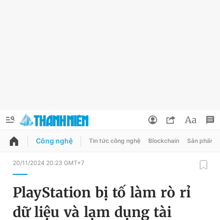
Công nghệ
Tin tức công nghệ
Blockchain
Sản phẩm
QUẢNG CÁO
ĐẶT BÁO
20/11/2024 20:23 GMT+7
Thông tin tài khoản
PlayStation bị tố làm rò rỉ
Đổi mật khẩu
Chuyên mục
dữ liệu và lạm dụng tài
Tin đã lưu