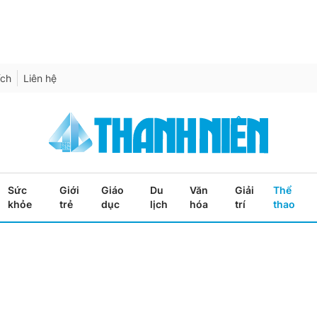
ích
Liên hệ
Sức
Giới
Giáo
Du
Văn
Giải
Thể
khỏe
trẻ
dục
lịch
hóa
trí
thao