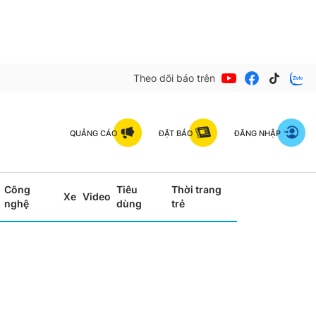
Theo dõi báo trên
QUẢNG CÁO
ĐẶT BÁO
ĐĂNG NHẬP
Công
Tiêu
Thời trang
Xe
Video
nghệ
dùng
trẻ