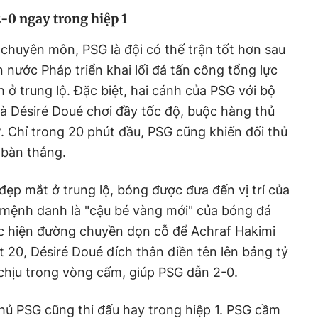
2-0 ngay trong hiệp 1
chuyên môn, PSG là đội có thế trận tốt hơn sau
ện nước Pháp triển khai lối đá tấn công tổng lực
 ở trung lộ. Đặc biệt, hai cánh của PSG với bộ
và Désiré Doué chơi đầy tốc độ, buộc hàng thủ
ỡ. Chỉ trong 20 phút đầu, PSG cũng khiến đối thủ
 bàn thắng.
đẹp mắt ở trung lộ, bóng được đưa đến vị trí của
 mệnh danh là "cậu bé vàng mới" của bóng đá
ực hiện đường chuyền dọn cỗ để Achraf Hakimi
t 20, Désiré Doué đích thân điền tên lên bảng tỷ
 chịu trong vòng cấm, giúp PSG dẫn 2-0.
hủ PSG cũng thi đấu hay trong hiệp 1. PSG cầm