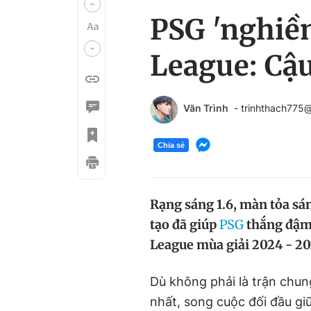
PSG 'nghiền
League: Cậ
Văn Trình
- trinhthach775
Chia sẻ
Rạng sáng 1.6, màn tỏa sá
tạo đã giúp
PSG
thắng đậm 
League mùa giải 2024 - 20
Dù không phải là trận chun
nhất, song cuộc đối đầu g