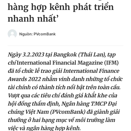
hàng hợp kênh phát triển
Chuyên mục khác
Tin đã xem
nhanh nhất’
Chào ngày mới
Tin 24h
Đăng xuất
Nguồn: PVcomBank
Tin thị trường
Tin 360
Ngày 3.2.2023 tại Bangkok (Thái Lan), tạp
Video
Magazine
chí
International Financial Magazine (IFM)
đã tổ chức lễ trao giải International Finance
Sản phẩm khác
Awards 2022 nhằm vinh danh những tổ chức
tài chính có thành tích nổi bật trên toàn cầu.
Tiện ích
Bạn cần biết
Vượt qua các tiêu chí đánh giá khắt khe của
hội đồng thẩm định, Ngân hàng TMCP Đại
Thông tin tòa soạn
Liên hệ quảng cáo
chúng Việt Nam (PVcomBank) đã giành giải
thưởng ở hai hạng mục về môi trường làm
việc và ngân hàng hợp kênh.