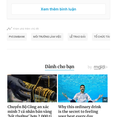
Xem thêm bình luận
Khám phá thêm chủ đề
PVCOMBANK
MÔI TRƯỜNG LÀM VIỆC
LỄ TRAO GIẢI
TỔ CHỨC TÀI CHÍ