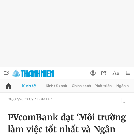
Kinh tế
Kinh tế xanh
Chính sách - Phát triển
Ngân hàn
QUẢNG CÁO
ĐẶT BÁO
08/02/2023 09:41 GMT+7
Thông tin tài khoản
PVcomBank đạt ‘Môi trường
Đổi mật khẩu
Chuyên mục
làm việc tốt nhất và Ngân
Tin đã lưu