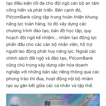
tạo điều kiện tối đa cho đội ngũ cán bộ an tâm
Giấy phép xuất bản số 110/GP - BTTTT cấp ngày 24.3.2020
© 2003-2026 Bản quyền thuộc về Báo Thanh Niên. Cấm sao
cống hiến và phát triển. Bên cạnh đó,
chép dưới mọi hình thức nếu không có sự chấp thuận bằng văn
PVcomBank cũng tập trung hoàn thiện khung
bản. Phát triển bởi ePi Technologies, JSC.
năng lực toàn hàng, từ đó xây dựng các
chương trình đào tạo, bản đồ học tập, quy
hoạch đội ngũ kế nhiệm… nhằm tạo động lực
phấn đấu cho các cán bộ nhân viên, hỗ trợ
người lao động phát huy năng lực. Ngoài các
chính sách đãi ngộ và đào tạo, PVcomBank
cũng chú trọng xây dựng văn hóa doanh
nghiệp với những bản sắc riêng thông qua các
phong trào thi đua, hoạt động nội bộ nhằm
tạo sự gắn kết giữa các cá nhân và tập thể.