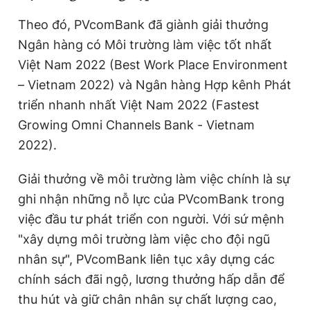
Theo đó, PVcomBank đã giành giải thưởng
Ngân hàng có Môi trường làm việc tốt nhất
Đọc Thanh Niên trên điện thoại
Việt Nam 2022 (Best Work Place Environment
– Vietnam 2022) và Ngân hàng Hợp kênh Phát
triển nhanh nhất Việt Nam 2022 (Fastest
Growing Omni Channels Bank - Vietnam
Theo dõi báo trên
2022).
Hotline
Liên hệ quảng cáo
Giải thưởng về môi trường làm việc chính là sự
0906 645 777
0908 780 404
ghi nhận những nỗ lực của PVcomBank trong
việc đầu tư phát triển con người. Với sứ mệnh
Đặt báo
Quảng cáo
RSS
Tòa soạn
Chính sách bảo
"xây dựng môi trường làm việc cho đội ngũ
Tổng biên tập: Nguyễn Ngọc Toàn
nhân sự", PVcomBank liên tục xây dựng các
Phó tổng biên tập thường trực: Hải Thành
Phó tổng biên tập: Lâm Hiếu Dũng
chính sách đãi ngộ, lương thưởng hấp dẫn để
Phó tổng biên tập: Trần Việt Hưng
thu hút và giữ chân nhân sự chất lượng cao,
Tổng thư ký tòa soạn: Đức Trung