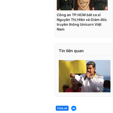
i
m
e
Tin liên quan
Chia sẻ