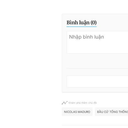
Bình luận (
0
)
Khám phá thêm chủ đề
NICOLAS MADURO
BẦU CỬ TỔNG THỐN