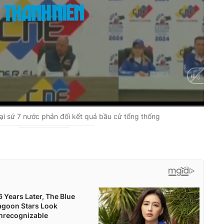
Auto
ại sứ 7 nước phản đối kết quả bầu cử tổng thống