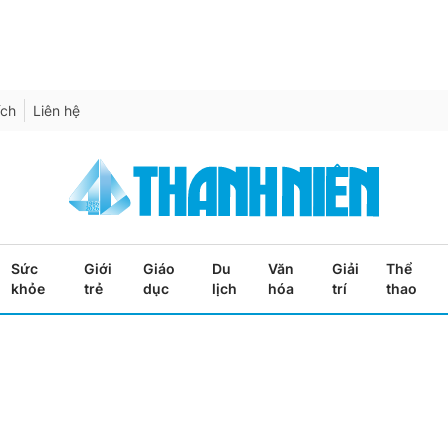
ích
Liên hệ
Sức
Giới
Giáo
Du
Văn
Giải
Thể
khỏe
trẻ
dục
lịch
hóa
trí
thao