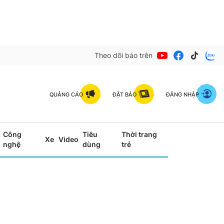
Theo dõi báo trên
QUẢNG CÁO
ĐẶT BÁO
ĐĂNG NHẬP
Công
Tiêu
Thời trang
Xe
Video
nghệ
dùng
trẻ