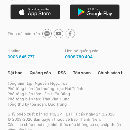
Theo dõi báo trên
Hotline
Liên hệ quảng cáo
0906 645 777
0908 780 404
Đặt báo
Quảng cáo
RSS
Tòa soạn
Chính sách bảo
Tổng biên tập: Nguyễn Ngọc Toàn
Phó tổng biên tập thường trực: Hải Thành
Phó tổng biên tập: Lâm Hiếu Dũng
Phó tổng biên tập: Trần Việt Hưng
Tổng thư ký tòa soạn: Đức Trung
Giấy phép xuất bản số 110/GP - BTTTT cấp ngày 24.3.2020
© 2003-2026 Bản quyền thuộc về Báo Thanh Niên.
Cấm sao chép dưới mọi hình thức nếu không có sự chấp thuận
bằng văn bản.