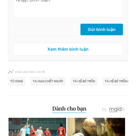
Gửi bình luận
Xem thêm bình luận
Khám phá thêm chủ đề
TỬ VONG
TAI NẠN CHẾT NGƯỜI
TÀI XẾ BỎ TRỐN
TÀI XẾ BỎ TRỐN KHỎI