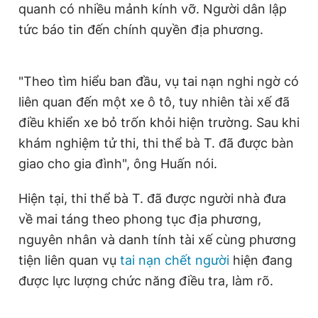
quanh có nhiều mảnh kính vỡ. Người dân lập
Giấy phép xuất bản số 110/GP - BTTTT cấp ngày 24.3.2020
© 2003-2026 Bản quyền thuộc về Báo Thanh Niên. Cấm sao
tức báo tin đến chính quyền địa phương.
chép dưới mọi hình thức nếu không có sự chấp thuận bằng văn
bản. Phát triển bởi ePi Technologies, JSC.
"Theo tìm hiểu ban đầu, vụ tai nạn nghi ngờ có
liên quan đến một xe ô tô, tuy nhiên tài xế đã
điều khiển xe bỏ trốn khỏi hiện trường. Sau khi
khám nghiệm tử thi, thi thể bà T. đã được bàn
giao cho gia đình", ông Huấn nói.
Hiện tại, thi thể bà T. đã được người nhà đưa
về mai táng theo phong tục địa phương,
nguyên nhân và danh tính tài xế cùng phương
tiện liên quan vụ
tai nạn chết người
hiện đang
được lực lượng chức năng điều tra, làm rõ.