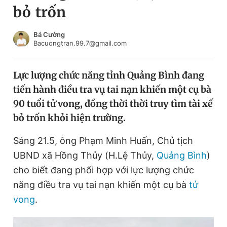
bỏ trốn
Chuyên mục khác
Tin đã xem
Chào ngày mới
Tin 24h
Bá Cường
Bacuongtran.99.7@gmail.com
Đăng xuất
Tin thị trường
Tin 360
Lực lượng chức năng tỉnh Quảng Bình đang
tiến hành điều tra vụ tai nạn khiến một cụ bà
Video
Magazine
90 tuổi tử vong, đồng thời thời truy tìm tài xế
bỏ trốn khỏi hiện trường.
Sản phẩm khác
Sáng 21.5, ông Phạm Minh Huấn, Chủ tịch
Tiện ích
Bạn cần biết
UBND xã Hồng Thủy (H.Lệ Thủy,
Quảng Bình
)
cho biết đang phối hợp với lực lượng chức
năng điều tra vụ tai nạn khiến một cụ bà
tử
Thông tin tòa soạn
Liên hệ quảng cáo
vong
.