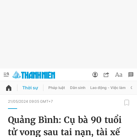
Thời sự
Pháp luật
Dân sinh
Lao động - Việc làm
Quy
QUẢNG CÁO
ĐẶT BÁO
21/05/2024 09:05 GMT+7
Thông tin tài khoản
Quảng Bình: Cụ bà 90 tuổi
Đổi mật khẩu
Chuyên mục
tử vong sau tai nạn, tài xế
Tin đã lưu