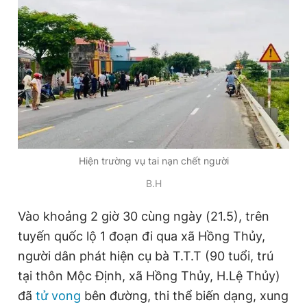
Đọc Thanh Niên trên điện thoại
Theo dõi báo trên
Hiện trường vụ tai nạn chết người
Hotline
Liên hệ quảng cáo
B.H
0906 645 777
0908 780 404
Vào khoảng 2 giờ 30 cùng ngày (21.5), trên
Đặt báo
Quảng cáo
RSS
Tòa soạn
Chính sách bảo
tuyến quốc lộ 1 đoạn đi qua xã Hồng Thủy,
Tổng biên tập: Nguyễn Ngọc Toàn
người dân phát hiện cụ bà T.T.T (90 tuổi, trú
Phó tổng biên tập thường trực: Hải Thành
Phó tổng biên tập: Lâm Hiếu Dũng
tại thôn Mộc Định, xã Hồng Thủy, H.Lệ Thủy)
Phó tổng biên tập: Trần Việt Hưng
đã
tử vong
bên đường, thi thể biến dạng, xung
Tổng thư ký tòa soạn: Đức Trung