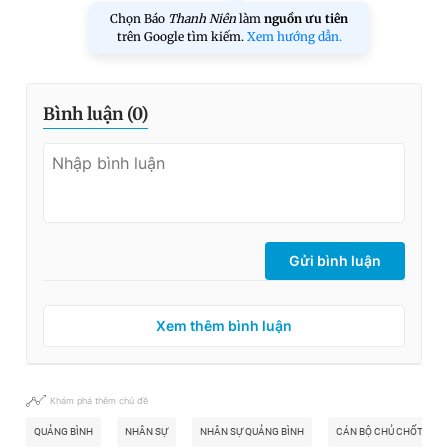
Chọn Báo
Thanh Niên
làm
nguồn ưu tiên
trên Google tìm kiếm.
Xem hướng dẫn.
Bình luận (
0
)
Gửi bình luận
Xem thêm bình luận
Khám phá thêm chủ đề
QUẢNG BÌNH
NHÂN SỰ
NHÂN SỰ QUẢNG BÌNH
CÁN BỘ CHỦ CHỐT