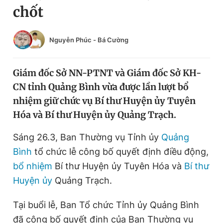
chốt
Chuyên mục khác
Tin đã xem
Chào ngày mới
Tin 24h
Nguyễn Phúc
-
Bá Cường
Đăng xuất
Tin thị trường
Tin 360
Giám đốc Sở NN-PTNT và Giám đốc Sở KH-
CN tỉnh Quảng Bình vừa được lần lượt bổ
Video
Magazine
nhiệm giữ chức vụ Bí thư Huyện ủy Tuyên
Hóa và Bí thư Huyện ủy Quảng Trạch.
Sản phẩm khác
Sáng 26.3, Ban Thường vụ Tỉnh ủy
Quảng
Bình
tổ chức lễ công bố quyết định điều động,
Tiện ích
Bạn cần biết
bổ nhiệm
Bí thư Huyện ủy Tuyên Hóa và
Bí thư
Huyện ủy
Quảng Trạch.
Thông tin tòa soạn
Liên hệ quảng cáo
Tại buổi lễ, Ban Tổ chức Tỉnh ủy Quảng Bình
đã công bố quyết định của Ban Thường vụ