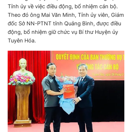
Tỉnh ủy về việc điều động, bổ nhiệm cán bộ.
Theo đó ông Mai Văn Minh, Tỉnh ủy viên, Giám
Đọc Thanh Niên trên điện thoại
đốc Sở NN-PTNT tỉnh Quảng Bình, được điều
động, bổ nhiệm giữ chức vụ Bí thư Huyện ủy
Tuyên Hóa.
Theo dõi báo trên
Hotline
Liên hệ quảng cáo
0906 645 777
0908 780 404
Đặt báo
Quảng cáo
RSS
Tòa soạn
Chính sách bảo
Tổng biên tập: Nguyễn Ngọc Toàn
Phó tổng biên tập thường trực: Hải Thành
Phó tổng biên tập: Lâm Hiếu Dũng
Phó tổng biên tập: Trần Việt Hưng
Tổng thư ký tòa soạn: Đức Trung