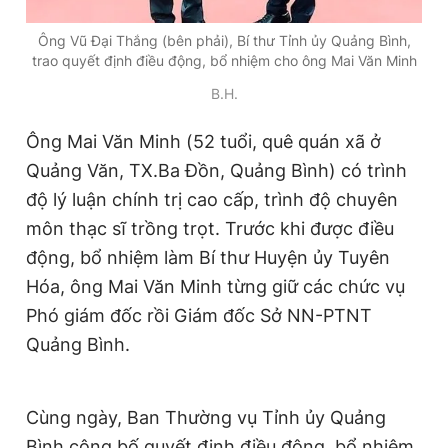
Giấy phép xuất bản số 110/GP - BTTTT cấp ngày 24.3.2020
© 2003-2026 Bản quyền thuộc về Báo Thanh Niên. Cấm sao
Ông Vũ Đại Thắng (bên phải), Bí thư Tỉnh ủy Quảng Bình,
chép dưới mọi hình thức nếu không có sự chấp thuận bằng văn
trao quyết định điều động, bổ nhiệm cho ông Mai Văn Minh
bản. Phát triển bởi ePi Technologies, JSC.
B.H.
Ông Mai Văn Minh (52 tuổi, quê quán xã ở
Quảng Văn, TX.Ba Đồn, Quảng Bình) có trình
độ lý luận chính trị cao cấp, trình độ chuyên
môn thạc sĩ trồng trọt. Trước khi được điều
động, bổ nhiệm làm Bí thư Huyện ủy Tuyên
Hóa, ông Mai Văn Minh từng giữ các chức vụ
Phó giám đốc rồi Giám đốc Sở NN-PTNT
Quảng Bình.
Cùng ngày, Ban Thường vụ Tỉnh ủy Quảng
Bình công bố quyết định điều động, bổ nhiệm