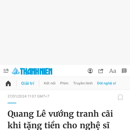
Giải trí
Kết nối
Phim
Truyền hình
Đời nghệ sĩ
QUẢNG CÁO
ĐẶT BÁO
27/01/2024 11:07 GMT+7
Thông tin tài khoản
Quang Lê vướng tranh cãi
Đổi mật khẩu
Chuyên mục
khi tặng tiền cho nghệ sĩ
Tin đã lưu