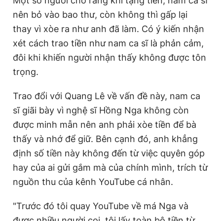
Một số người cho rằng khi tặng tiền, nam ca sĩ
nên bỏ vào bao thư, còn không thì gấp lại
thay vì xòe ra như anh đã làm. Có ý kiến nhận
xét cách trao tiền như nam ca sĩ là phản cảm,
đôi khi khiến người nhận thấy không được tôn
trọng.
Trao đổi với Quang Lê về vấn đề này, nam ca
sĩ giãi bày vì nghệ sĩ Hồng Nga không còn
được minh mẫn nên anh phải xòe tiền để bà
thấy và nhớ để giữ. Bên cạnh đó, anh khẳng
định số tiền này không đến từ việc quyên góp
hay của ai gửi gắm mà của chính mình, trích từ
nguồn thu của kênh YouTube cá nhân.
"Trước đó tôi quay YouTube về má Nga và
được nhiều người coi, tôi lấy toàn bộ tiền từ