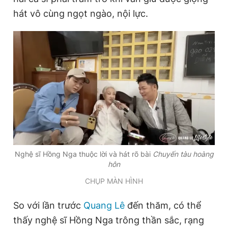
Giấy phép xuất bản số 110/GP - BTTTT cấp ngày 24.3.2020
hát vô cùng ngọt ngào, nội lực.
© 2003-2026 Bản quyền thuộc về Báo Thanh Niên. Cấm sao
chép dưới mọi hình thức nếu không có sự chấp thuận bằng văn
bản. Phát triển bởi ePi Technologies, JSC.
Nghệ sĩ Hồng Nga thuộc lời và hát rõ bài
Chuyến tàu hoàng
hôn
CHỤP MÀN HÌNH
So với lần trước
Quang Lê
đến thăm, có thể
thấy nghệ sĩ Hồng Nga trông thần sắc, rạng