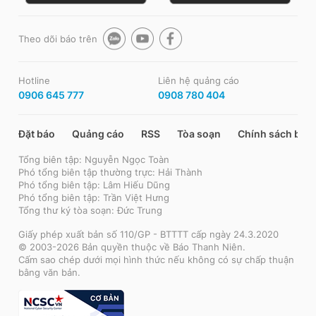
Theo dõi báo trên
Hotline
Liên hệ quảng cáo
0906 645 777
0908 780 404
Đặt báo
Quảng cáo
RSS
Tòa soạn
Chính sách bảo
Tổng biên tập: Nguyễn Ngọc Toàn
Phó tổng biên tập thường trực: Hải Thành
Phó tổng biên tập: Lâm Hiếu Dũng
Phó tổng biên tập: Trần Việt Hưng
Tổng thư ký tòa soạn: Đức Trung
Giấy phép xuất bản số 110/GP - BTTTT cấp ngày 24.3.2020
© 2003-2026 Bản quyền thuộc về Báo Thanh Niên.
Cấm sao chép dưới mọi hình thức nếu không có sự chấp thuận
bằng văn bản.