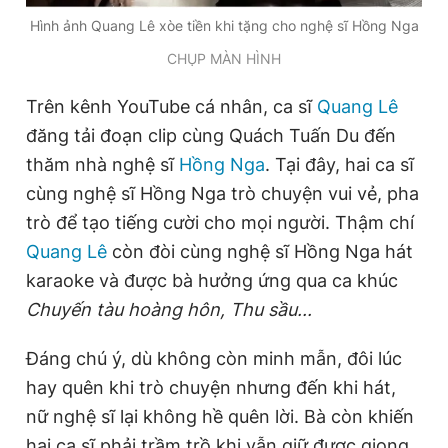
Hình ảnh Quang Lê xòe tiền khi tặng cho nghệ sĩ Hồng Nga
CHỤP MÀN HÌNH
Đọc Thanh Niên trên điện thoại
Trên kênh YouTube cá nhân, ca sĩ
Quang Lê
đăng tải đoạn clip cùng Quách Tuấn Du đến
thăm nhà nghệ sĩ
Hồng Nga
. Tại đây, hai ca sĩ
Theo dõi báo trên
cùng nghệ sĩ Hồng Nga trò chuyện vui vẻ, pha
trò để tạo tiếng cười cho mọi người. Thậm chí
Quang Lê
còn đòi cùng nghệ sĩ Hồng Nga hát
Hotline
Liên hệ quảng cáo
0906 645 777
0908 780 404
karaoke và được bà hưởng ứng qua ca khúc
Chuyến tàu hoàng hôn, Thu sầu...
Đặt báo
Quảng cáo
RSS
Tòa soạn
Chính sách bảo
Đáng chú ý, dù không còn minh mẫn, đôi lúc
Tổng biên tập: Nguyễn Ngọc Toàn
Phó tổng biên tập thường trực: Hải Thành
hay quên khi trò chuyện nhưng đến khi hát,
Phó tổng biên tập: Lâm Hiếu Dũng
nữ nghệ sĩ lại không hề quên lời. Bà còn khiến
Phó tổng biên tập: Trần Việt Hưng
Tổng thư ký tòa soạn: Đức Trung
hai ca sĩ phải trầm trồ khi vẫn giữ được giọng