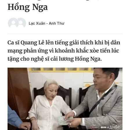
Hồng Nga
Chuyên mục khác
Tin đã xem
Chào ngày mới
Tin 24h
Lạc Xuân
-
Anh Thư
Đăng xuất
Tin thị trường
Tin 360
Ca sĩ Quang Lê lên tiếng giải thích khi bị dân
mạng phản ứng vì khoảnh khắc xòe tiền lúc
Video
Magazine
tặng cho nghệ sĩ cải lương Hồng Nga.
Sản phẩm khác
Tiện ích
Bạn cần biết
Thông tin tòa soạn
Liên hệ quảng cáo