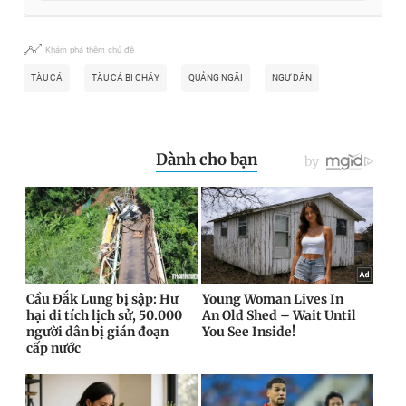
Khám phá thêm chủ đề
TÀU CÁ
TÀU CÁ BỊ CHÁY
QUẢNG NGÃI
NGƯ DÂN