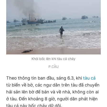
Giấy phép xuất bản số 110/GP - BTTTT cấp ngày 24.3.2020
© 2003-2026 Bản quyền thuộc về Báo Thanh Niên. Cấm sao
chép dưới mọi hình thức nếu không có sự chấp thuận bằng văn
bản. Phát triển bởi ePi Technologies, JSC.
Khói bốc lên khi tàu cá cháy
P.CẦU
Theo thông tin ban đầu, sáng 6.3, khi
tàu cá
từ biển về bờ, các ngư dân trên tàu đã chuyển
hải sản lên bờ để bán và về nhà, không còn ai
ở tàu. Đến khoảng 8 giờ, người dân phát hiện
tàu cá này bốc cháy dữ dội.