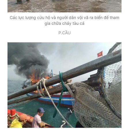
Các lực lượng cứu hộ và người dân vội vã ra biển để tham
gia chữa cháy tàu cá
P.CẦU