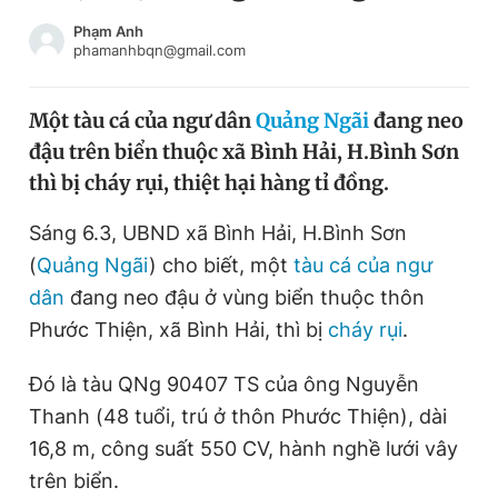
Chuyên mục khác
Phạm Anh
Tin đã xem
phamanhbqn@gmail.com
Chào ngày mới
Tin 24h
Đăng xuất
Một tàu cá của ngư dân
Quảng Ngãi
đang neo
Tin thị trường
Tin 360
đậu trên biển thuộc xã Bình Hải, H.Bình Sơn
thì bị cháy rụi, thiệt hại hàng tỉ đồng.
Video
Magazine
Sáng 6.3, UBND xã Bình Hải, H.Bình Sơn
(
Quảng Ngãi
) cho biết, một
tàu cá của ngư
Sản phẩm khác
dân
đang neo đậu ở vùng biển thuộc thôn
Phước Thiện, xã Bình Hải, thì bị
cháy rụi
.
Tiện ích
Bạn cần biết
Đó là tàu QNg 90407 TS của ông Nguyễn
Thông tin tòa soạn
Liên hệ quảng cáo
Thanh (48 tuổi, trú ở thôn Phước Thiện), dài
16,8 m, công suất 550 CV, hành nghề lưới vây
trên biển.