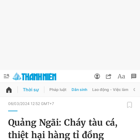
Thời sự
Pháp luật
Dân sinh
Lao động - Việc làm
Quy
QUẢNG CÁO
ĐẶT BÁO
06/03/2024 12:52 GMT+7
Thông tin tài khoản
Quảng Ngãi: Cháy tàu cá,
Đổi mật khẩu
Chuyên mục
thiệt hại hàng tỉ đồng
Tin đã lưu