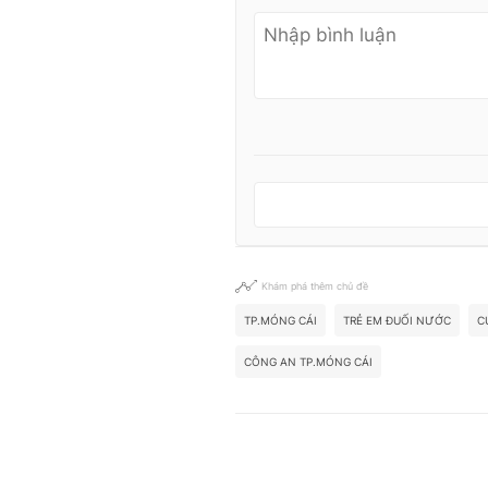
Khám phá thêm chủ đề
TP.MÓNG CÁI
TRẺ EM ĐUỐI NƯỚC
C
CÔNG AN TP.MÓNG CÁI