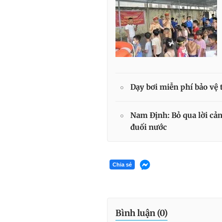
Dạy bơi miễn phí bảo vệ 
Nam Định: Bỏ qua lời cản
đuối nước
Chia sẻ
Bình luận (
0
)