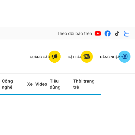
Theo dõi báo trên
QUẢNG CÁO
ĐẶT BÁO
ĐĂNG NHẬP
Công
Tiêu
Thời trang
Xe
Video
nghệ
dùng
trẻ