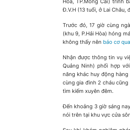
Hòa, TP.Móng Cái) trình bá
Đ.V.H (13 tuổi, ở Lai Châu,
Trước đó, 17 giờ cùng ngà
(khu 9, P.Hải Hòa) hóng mát
không thấy nên
báo cơ qua
Nhận được thông tin vụ vi
Quảng Ninh) phối hợp vớ
năng khác huy động hàng c
cùng gia đình 2 cháu cũng 
tìm kiếm xuyên đêm.
Đến khoảng 3 giờ sáng nay,
nói trên tại khu vực cửa s