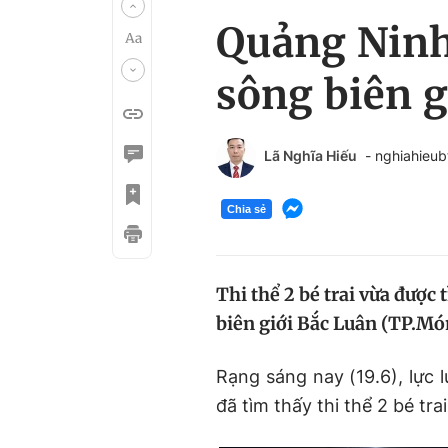
Quảng Ninh:
sông biên g
Lã Nghĩa Hiếu
- nghiahieu
Chia sẻ
Thi thể 2 bé trai vừa được 
biên giới Bắc Luân (TP.Mó
Rạng sáng nay (19.6), lực
đã tìm thấy thi thể 2 bé trai