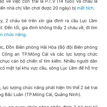
o về việc con trai là P.T.V (14 tuổi) và cháu là
 đến nhà chị Vân chơi được 20 ngày) bị
mất tích
.
y, 2 cháu bé trên xin gia đình ra cầu Lục Lầm
. Đến tối, gia đình không thấy 2 cháu về, đi tìm
n chức năng
.
ệc, Đồn Biên phòng Hải Hòa (Bộ đội Biên phòng
i Công an TP.Móng Cái và các lực lượng chức
hục cán bộ chiến sĩ tìm kiếm. Nhiều người dân
có mặt tại khu vực cầu, sông Lục Lầm để hỗ trợ
 lực lượng chức năng phát hiện thi thể 2 bé trai
ông Bắc Luân (TP.Móng Cái, Quảng Ninh).