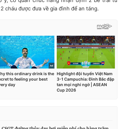
 y, cơ quan chức năng nhận định 2 bé trai tử
 2 cháu được đưa về gia đình để an táng.
CSGT đường thủy dạy bơi miễn phí cho hàng trăm